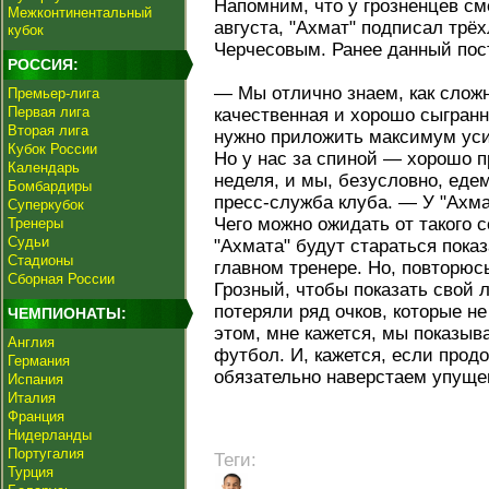
Напомним, что у грозненцев см
Межконтинентальный
августа, "Ахмат" подписал трё
кубок
Черчесовым. Ранее данный по
РОССИЯ:
— Мы отлично знаем, как сложн
Премьер-лига
Первая лига
качественная и хорошо сыгранн
Вторая лига
нужно приложить максимум уси
Кубок России
Но у нас за спиной — хорошо 
Календарь
неделя, и мы, безусловно, еде
Бомбардиры
пресс-служба клуба. — У "Ахма
Суперкубок
Чего можно ожидать от такого 
Тренеры
Судьи
"Ахмата" будут стараться пока
Стадионы
главном тренере. Но, повторюс
Сборная России
Грозный, чтобы показать свой
потеряли ряд очков, которые н
ЧЕМПИОНАТЫ:
этом, мне кажется, мы показы
Англия
футбол. И, кажется, если прод
Германия
обязательно наверстаем упуще
Испания
Италия
Франция
Нидерланды
Португалия
Теги:
Турция