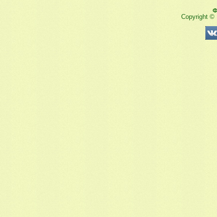
Ф
Copyright ©