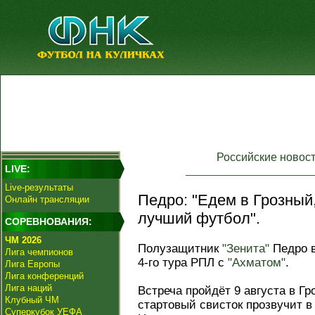
Российские новос
LIVE:
Live-результаты
Педро: "Едем в Грозный,
Онлайн трансляции
лучший футбол".
СОРЕВНОВАНИЯ:
ЧМ 2026
Полузащитник
"Зенита"
Педро в
Лига чемпионов
4-го тура РПЛ с
"Ахматом"
.
Лига Европы
Лига конференций
Лига наций
Встреча пройдёт 9 августа в Гр
Клубный ЧМ
стартовый свисток прозвучит в
Суперкубок УЕФА