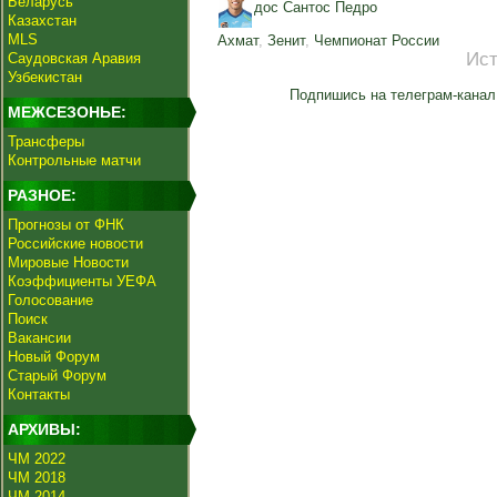
Беларусь
дос Сантос Педро
Казахстан
MLS
Ахмат
,
Зенит
,
Чемпионат России
Ист
Саудовская Аравия
Узбекистан
Подпишись на телеграм-канал
МЕЖСЕЗОНЬЕ:
Трансферы
Контрольные матчи
РАЗНОЕ:
Прогнозы от ФНК
Российские новости
Мировые Новости
Коэффициенты УЕФА
Голосование
Поиск
Вакансии
Новый Форум
Старый Форум
Контакты
АРХИВЫ:
ЧМ 2022
ЧМ 2018
ЧМ 2014