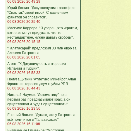
06.08.2026 20:49:29
Юрий Дюпин: "Даку заслужил трансфер в
"Спартак" своей игрой. С давлением
фанатов он справится".
06.08.2026 20:25:40
Массимо Каррера: "Я уверен, что игрокам,
которые могут придумать что-то
нестандартное, нужно давать свободу".
06.08.2026 20:15:15
"Галатасарай" предложил 33 млн евро за
Алексея Батракова.
06.08.2026 20:01:05
Агент: "К Дркушичу есть интерес из
Испании и Турции".
06.08.2026 16:58:33
Полузащитник "Атлетико Минейро" Алан
Франко интересен двум клубам РПЛ.
06.08.2026 16:44:43
Николай Наумов: "Локомотиву" не в
первый раз предсказывают крах, а он
существовал и будет существовать".
06.08.2026 16:23:56
Евгений Ловчев: "Думаю, что у Батракова
всё получится в "Галатасарае".
06.08.2026 16:11:08
Виллиам де Оливейра: "Мостовой