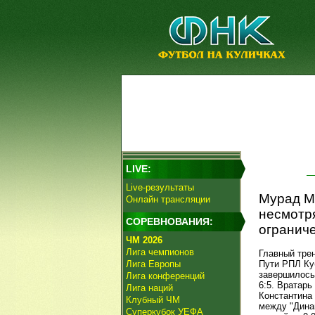
LIVE:
Live-результаты
Мурад Му
Онлайн трансляции
несмотря
СОРЕВНОВАНИЯ:
ограниче
ЧМ 2026
Лига чемпионов
Главный тре
Лига Европы
Пути РПЛ Ку
завершилось
Лига конференций
6:5. Вратарь
Лига наций
Константина
Клубный ЧМ
между "Дина
Суперкубок УЕФА