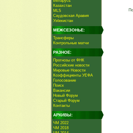
Беларусь
Казахстан
По
MLS
Саудовская Аравия
Узбекистан
МЕЖСЕЗОНЬЕ:
Трансферы
Контрольные матчи
РАЗНОЕ:
Прогнозы от ФНК
Российские новости
Мировые Новости
Коэффициенты УЕФА
Голосование
Поиск
Вакансии
Новый Форум
Старый Форум
Контакты
АРХИВЫ:
ЧМ 2022
ЧМ 2018
ЧМ 2014