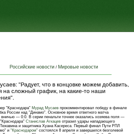
Российские новости
Мировые новости
/
саев: "Радует, что в концовке можем добавить,
 на сложный график, на какие-то наши
ния".
нер "Краснодара"
Мурад Мусаев
прокомментировал победу в финале
бка России над "Динамо". Основное время ответного матча
 вничью — 0:0. В серии пенальти точнее оказались хозяева поля —
 "Краснодара"
Станислав Агкацев
отразил удары нападающего
 Тюкавина и защитника Хуана Касереса. Первый финал Пути РПЛ
мо" и
"Краснодаром"
состоялся 8 апреля и завершился безголевой