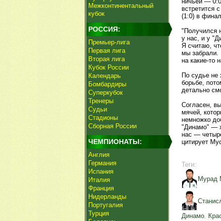
ничьей — 0:0
Межконтинентальный
встретится 
кубок
(1:0) в фина
РОССИЯ:
"Получился 
у нас, и у "
Премьер-лига
Я считаю, чт
Первая лига
мы забрали. 
Вторая лига
на какие-то 
Кубок России
По судье не 
Календарь
борьбе, пото
Бомбардиры
детально смо
Суперкубок
Тренеры
Согласен, вы
Судьи
мячей, котор
Стадионы
немножко до
Сборная России
"Динамо" — 
нас — четыр
ЧЕМПИОНАТЫ:
цитирует Му
Англия
Германия
Теги:
Испания
Мурад 
Италия
Франция
Нидерланды
Станис
Португалия
Турция
Динамо
,
Кра