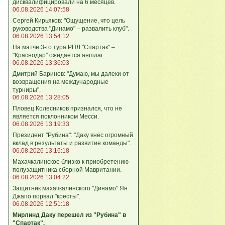
дисквалифицировали на 6 месяцев.
06.08.2026 14:07:58
Сергей Кирьяков: "Ощущение, что цель
руководства "Динамо" – развалить клуб".
06.08.2026 13:54:12
На матче 3-го тура РПЛ "Спартак" –
"Краснодар" ожидается аншлаг.
06.08.2026 13:36:03
Дмитрий Баринов: "Думаю, мы далеки от
возвращения на международные
турниры".
06.08.2026 13:28:05
Пловец Колесников признался, что не
является поклонником Месси.
06.08.2026 13:19:33
Президент "Рубина": "Даку внёс огромный
вклад в результаты и развитие команды".
06.08.2026 13:16:18
Махачкалинское близко к приобретению
полузащитника сборной Мавритании.
06.08.2026 13:04:22
Защитник махачкалинского "Динамо" Ян
Джапо порвал "кресты".
06.08.2026 12:51:18
Мирлинд Даку перешел из "Рубина" в
"Спартак".