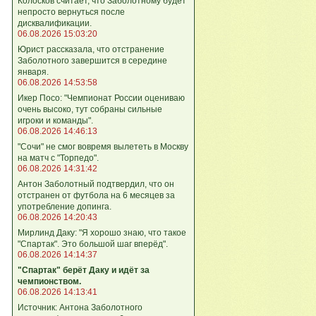
Колосков считает, что Заболотному будет
непросто вернуться после
дисквалификации.
06.08.2026 15:03:20
Юрист рассказала, что отстранение
Заболотного завершится в середине
января.
06.08.2026 14:53:58
Икер Посо: "Чемпионат России оцениваю
очень высоко, тут собраны сильные
игроки и команды".
06.08.2026 14:46:13
"Сочи" не смог вовремя вылететь в Москву
на матч с "Торпедо".
06.08.2026 14:31:42
Антон Заболотный подтвердил, что он
отстранен от футбола на 6 месяцев за
употребление допинга.
06.08.2026 14:20:43
Мирлинд Даку: "Я хорошо знаю, что такое
"Спартак". Это большой шаг вперёд".
06.08.2026 14:14:37
"Спартак" берёт Даку и идёт за
чемпионством.
06.08.2026 14:13:41
Источник: Антона Заболотного