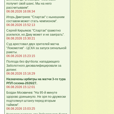
получит свой шанс. Мы на него
рассчитываем".
06.08.2026 16:06:34
Игорь Дмитриев: "Спартак" с нынешним
составом может стать чемпионом".
06.08.2026 15:52:13
Сергей Кирьяков: "Спартак" грамотно
усилился, но Даку может и не заиграть".
06.08.2026 15:30:21
Суд арестовал двух зрителей матча
"Локомотив" - ЦСКА за запуск сигнальной
ракеты.
06.08.2026 15:23:15
Полгода без футбола: нападающего
Заболотного дисквалифицировали за
допинг.
06.08.2026 15:16:29
Назначены арбитры на матчи 3-го тура
РПЛ сезона-2026/27.
06.08.2026 15:12:01
Богдан Москвичев: "На 95‑й минуте
здорово дзинькнуло. Не зря по‑дружески
подтолкнул штангу перед вторым
таймом".
06.08.2026 15:03:25