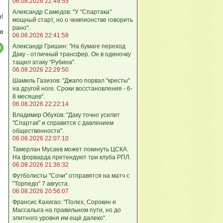
06.08.2026 22:49:55
Александр Самедов: "У "Спартака"
м!
мощный старт, но о чемпионстве говорить
рано".
ю
06.08.2026 22:41:58
Александр Гришин: "На бумаге переход
Даку - отличный трансфер. Он в одиночку
тащил атаку "Рубина".
06.08.2026 22:29:50
Шамиль Газизов: "Джапо порвал "кресты"
на другой ноге. Сроки восстановления - 6-
8 месяцев".
06.08.2026 22:22:14
Владимир Обухов: "Даку точно усилит
"Спартак" и справится с давлением
общественности".
06.08.2026 22:07:10
Тамерлан Мусаев может покинуть ЦСКА.
На форварда претендуют три клуба РПЛ.
06.08.2026 21:36:32
Футболисты "Сочи" отправятся на матч с
"Торпедо" 7 августа.
06.08.2026 20:56:07
Франсис Кахигао: "Полех, Сорокин и
Массалыга на правильном пути, но до
элитного уровня им ещё далеко".