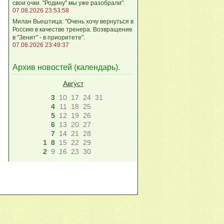
свои очки. "Родину" мы уже разобрали".
07.08.2026 23:53:58
Милан Вьештица: "Очень хочу вернуться в
Россию в качестве тренера. Возвращение
в "Зенит" - в приоритете".
07.08.2026 23:49:37
Архив новостей (
календарь
).
Август
3
10
17
24
31
4
11
18
25
5
12
19
26
6
13
20
27
7
14
21
28
1
8
15
22
29
2
9
16
23
30