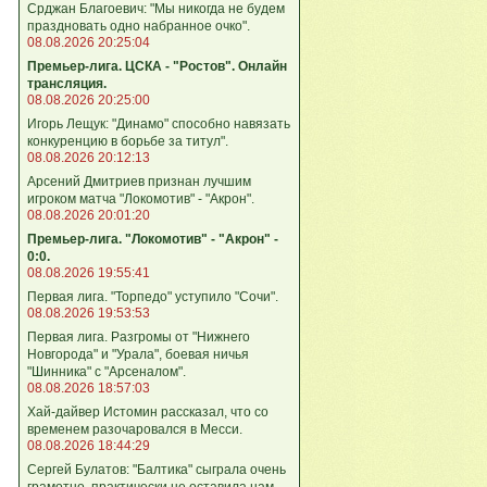
Срджан Благоевич: "Мы никогда не будем
праздновать одно набранное очко".
08.08.2026 20:25:04
Премьер-лига. ЦСКА - "Ростов". Онлайн
трансляция.
08.08.2026 20:25:00
Игорь Лещук: "Динамо" способно навязать
конкуренцию в борьбе за титул".
08.08.2026 20:12:13
Арсений Дмитриев признан лучшим
игроком матча "Локомотив" - "Акрон".
08.08.2026 20:01:20
Премьер-лига. "Локомотив" - "Акрон" -
0:0.
08.08.2026 19:55:41
Первая лига. "Торпедо" уступило "Сочи".
08.08.2026 19:53:53
Первая лига. Разгромы от "Нижнего
Новгорода" и "Урала", боевая ничья
"Шинника" с "Арсеналом".
08.08.2026 18:57:03
Хай-дайвер Истомин рассказал, что со
временем разочаровался в Месси.
08.08.2026 18:44:29
Сергей Булатов: "Балтика" сыграла очень
грамотно, практически не оставила нам