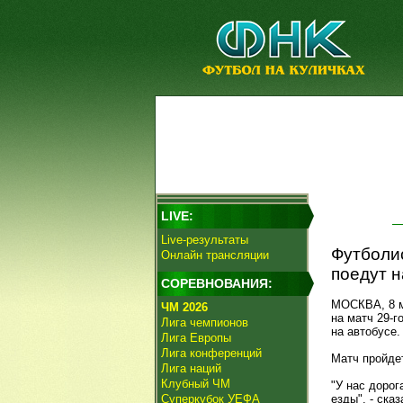
LIVE:
Live-результаты
Футболи
Онлайн трансляции
поедут н
СОРЕВНОВАНИЯ:
МОСКВА, 8 м
ЧМ 2026
на матч 29-г
Лига чемпионов
на автобусе
Лига Европы
Лига конференций
Матч пройдет
Лига наций
Клубный ЧМ
"У нас дорог
Суперкубок УЕФА
езды", - сказ