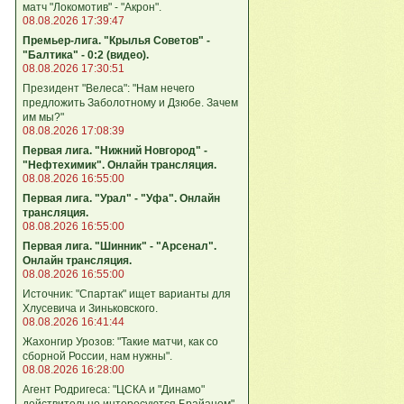
матч "Локомотив" - "Акрон".
08.08.2026 17:39:47
Премьер-лига. "Крылья Советов" -
"Балтика" - 0:2 (видео).
08.08.2026 17:30:51
Президент "Велеса": "Нам нечего
предложить Заболотному и Дзюбе. Зачем
им мы?"
08.08.2026 17:08:39
Первая лига. "Нижний Новгород" -
"Нефтехимик". Онлайн трансляция.
08.08.2026 16:55:00
Первая лига. "Урал" - "Уфа". Онлайн
трансляция.
08.08.2026 16:55:00
Первая лига. "Шинник" - "Арсенал".
Онлайн трансляция.
08.08.2026 16:55:00
Источник: "Спартак" ищет варианты для
Хлусевича и Зиньковского.
08.08.2026 16:41:44
Жахонгир Урозов: "Такие матчи, как со
сборной России, нам нужны".
08.08.2026 16:28:00
Агент Родригеса: "ЦСКА и "Динамо"
действительно интересуются Брайаном".