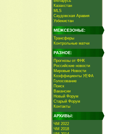
Беларусь
Казахстан
MLS
Саудовская Аравия
Узбекистан
МЕЖСЕЗОНЬЕ:
Трансферы
Контрольные матчи
РАЗНОЕ:
Прогнозы от ФНК
Российские новости
Мировые Новости
Коэффициенты УЕФА
Голосование
Поиск
Вакансии
Новый Форум
Старый Форум
Контакты
АРХИВЫ:
ЧМ 2022
ЧМ 2018
ЧМ 2014