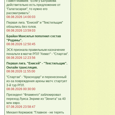
Павел Мамаев: "Если у Батракова
действительно есть предложение от
"Галатасарая", то нужно его
рассматривать".
08.08.2026 14:00:03
Первая лига. "Енисей" и "Текстильщик"
обошлись без голов.
08.08.2026 13:59:03
Брайан Мансилья пополнил состав
"Родины".
08.08.2026 12:50:45
ЭСК признала правильным назначение
пенальти в матче РПЛ "Ахмат" - "Спартак".
08.08.2026 12:23:56
Первая лига. "Енисей" - "Текстильщик".
Онлайн трансляция.
08.08.2026 11:55:00
"Спартак" - "Краснодар" и перенесенный
из-за повреждения арены матч: стартует
3-й тур РПЛ.
08.08.2026 00:30:00
Президент "Фламенго" заблокировал
переход Луиса Энрике из "Зенита" за 40
млн евро.
07.08.2026 23:58:47
Михаил Кержаков: "Главное - не терять