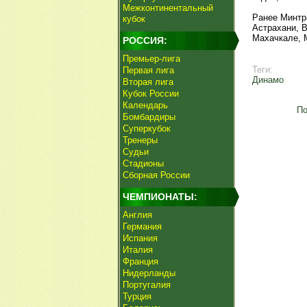
Межконтинентальный
Ранее Минтр
кубок
Астрахани, В
Махачкале, 
РОССИЯ:
Премьер-лига
Теги:
Первая лига
Динамо
Вторая лига
Кубок России
Календарь
По
Бомбардиры
Суперкубок
Тренеры
Судьи
Стадионы
Сборная России
ЧЕМПИОНАТЫ:
Англия
Германия
Испания
Италия
Франция
Нидерланды
Португалия
Турция