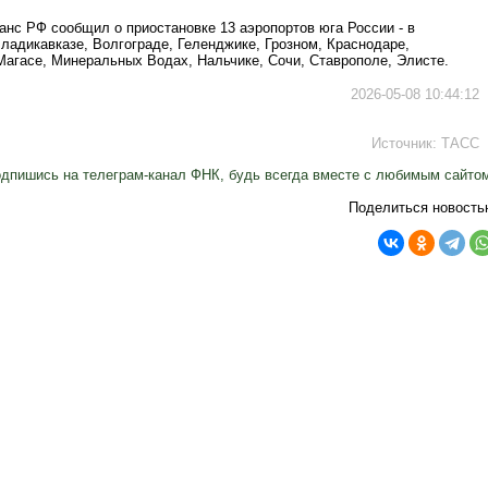
анс РФ сообщил о приостановке 13 аэропортов юга России - в
ладикавказе, Волгограде, Геленджике, Грозном, Краснодаре,
Магасе, Минеральных Водах, Нальчике, Сочи, Ставрополе, Элисте.
2026-05-08 10:44:12
Источник:
ТАСС
дпишись на телеграм-канал ФНК, будь всегда вместе с любимым сайто
Поделиться новость