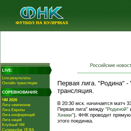
Российские новос
LIVE:
Live-результаты
Первая лига. "Родина" -
Онлайн трансляции
трансляция.
СОРЕВНОВАНИЯ:
ЧМ 2026
В 20:30 мск. начинается матч 3
Лига чемпионов
Первая лига" между
"Родиной"
Лига Европы
Химки"
). ФНК проводит пряму
Лига конференций
Лига наций
этого поединка.
Клубный ЧМ
Суперкубок УЕФА