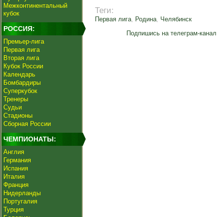
Межконтинентальный
Теги:
кубок
Первая лига
,
Родина
,
Челябинск
РОССИЯ:
Подпишись на телеграм-канал
Премьер-лига
Первая лига
Вторая лига
Кубок России
Календарь
Бомбардиры
Суперкубок
Тренеры
Судьи
Стадионы
Сборная России
ЧЕМПИОНАТЫ:
Англия
Германия
Испания
Италия
Франция
Нидерланды
Португалия
Турция