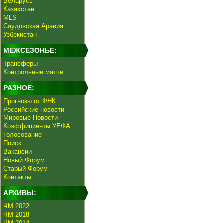
Беларусь
Казахстан
MLS
Саудовская Аравия
Узбекистан
МЕЖСЕЗОНЬЕ:
Трансферы
Контрольные матчи
РАЗНОЕ:
Прогнозы от ФНК
Российские новости
Мировые Новости
Коэффициенты УЕФА
Голосование
Поиск
Вакансии
Новый Форум
Старый Форум
Контакты
АРХИВЫ:
ЧМ 2022
ЧМ 2018
ЧМ 2014