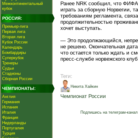
Ранее NRK сообщил, что ФИФА
Межконтинентальный
кубок
играть за сборную Норвегии, та
требованиям регламента, связ
РОССИЯ:
продолжительностью проживания
Премьер-лига
хочет выступать.
Первая лига
Вторая лига
— Это продолжающийся, непрер
Кубок России
не решено. Окончательная дата
Календарь
что остается только ждать и см
Бомбардиры
Суперкубок
пресс‑службе норвежского клуб
Тренеры
Судьи
Стадионы
Теги:
Сборная России
Никита Хайкин
ЧЕМПИОНАТЫ:
Чемпионат России
Англия
Германия
Испания
Италия
Подпишись на телеграм-канал
Франция
Нидерланды
Португалия
Турция