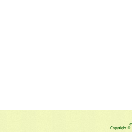
Ф
Copyright ©