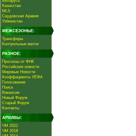
Беларусь
Казахстан
MLS
Саудовская Аравия
Узбекистан
МЕЖСЕЗОНЬЕ:
Трансферы
Контрольные матчи
РАЗНОЕ:
Прогнозы от ФНК
Российские новости
Мировые Новости
Коэффициенты УЕФА
Голосование
Поиск
Вакансии
Новый Форум
Старый Форум
Контакты
АРХИВЫ:
ЧМ 2022
ЧМ 2018
ЧМ 2014