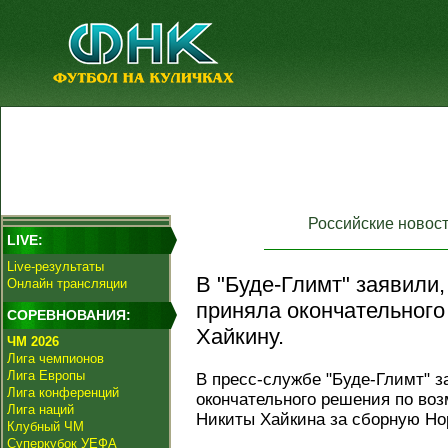
Российские новос
LIVE:
Live-результаты
В "Буде‑Глимт" заявили
Онлайн трансляции
приняла окончательного
СОРЕВНОВАНИЯ:
Хайкину.
ЧМ 2026
Лига чемпионов
Лига Европы
В пресс‑службе "Буде‑Глимт" з
Лига конференций
окончательного решения по во
Лига наций
Никиты Хайкина за сборную Но
Клубный ЧМ
Суперкубок УЕФА