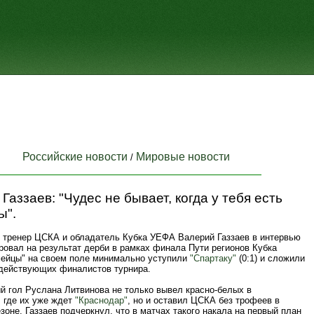
Российские новости
Мировые новости
/
Газзаев: "Чудес не бывает, когда у тебя есть
ы".
 тренер ЦСКА и обладатель Кубка УЕФА Валерий Газзаев в интервью
ровал на результат дерби в рамках финала Пути регионов Кубка
мейцы" на своем поле минимально уступили
"Спартаку"
(0:1) и сложили
действующих финалистов турнира.
й гол Руслана Литвинова не только вывел красно-белых в
 где их уже ждет
"Краснодар"
, но и оставил ЦСКА без трофеев в
оне. Газзаев подчеркнул, что в матчах такого накала на первый план