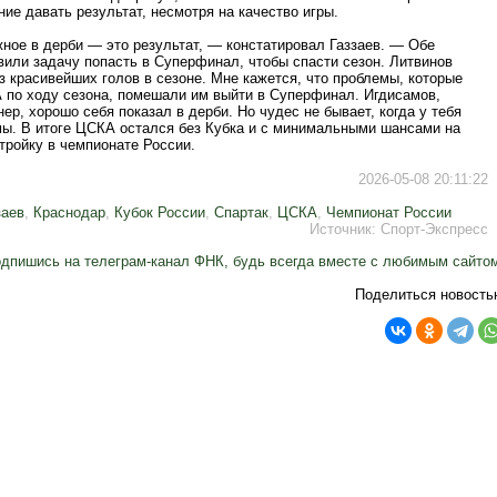
ие давать результат, несмотря на качество игры.
ное в дерби — это результат, — констатировал Газзаев. — Обе
вили задачу попасть в Суперфинал, чтобы спасти сезон. Литвинов
з красивейших голов в сезоне. Мне кажется, что проблемы, которые
 по ходу сезона, помешали им выйти в Суперфинал. Игдисамов,
ер, хорошо себя показал в дерби. Но чудес не бывает, когда у тебя
мы. В итоге ЦСКА остался без Кубка и с минимальными шансами на
тройку в чемпионате России.
2026-05-08 20:11:22
заев
,
Краснодар
,
Кубок России
,
Спартак
,
ЦСКА
,
Чемпионат России
Источник:
Спорт-Экспресс
дпишись на телеграм-канал ФНК, будь всегда вместе с любимым сайто
Поделиться новость