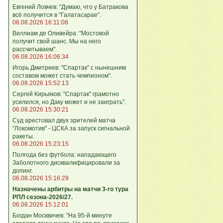
Евгений Ловчев: "Думаю, что у Батракова
всё получится в "Галатасарае".
06.08.2026 16:11:08
Виллиам де Оливейра: "Мостовой
получит свой шанс. Мы на него
рассчитываем".
06.08.2026 16:06:34
Игорь Дмитриев: "Спартак" с нынешним
составом может стать чемпионом".
06.08.2026 15:52:13
Сергей Кирьяков: "Спартак" грамотно
усилился, но Даку может и не заиграть".
06.08.2026 15:30:21
Суд арестовал двух зрителей матча
"Локомотив" - ЦСКА за запуск сигнальной
ракеты.
06.08.2026 15:23:15
Полгода без футбола: нападающего
Заболотного дисквалифицировали за
допинг.
06.08.2026 15:16:29
Назначены арбитры на матчи 3-го тура
РПЛ сезона-2026/27.
06.08.2026 15:12:01
Богдан Москвичев: "На 95‑й минуте