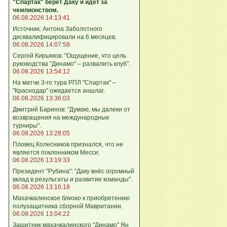
"Спартак" берёт Даку и идёт за
чемпионством.
06.08.2026 14:13:41
Источник: Антона Заболотного
дисквалифицировали на 6 месяцев.
06.08.2026 14:07:58
Сергей Кирьяков: "Ощущение, что цель
руководства "Динамо" – развалить клуб".
06.08.2026 13:54:12
На матче 3-го тура РПЛ "Спартак" –
"Краснодар" ожидается аншлаг.
06.08.2026 13:36:03
Дмитрий Баринов: "Думаю, мы далеки от
возвращения на международные
турниры".
06.08.2026 13:28:05
Пловец Колесников признался, что не
является поклонником Месси.
06.08.2026 13:19:33
Президент "Рубина": "Даку внёс огромный
вклад в результаты и развитие команды".
06.08.2026 13:16:18
Махачкалинское близко к приобретению
полузащитника сборной Мавритании.
06.08.2026 13:04:22
Защитник махачкалинского "Динамо" Ян