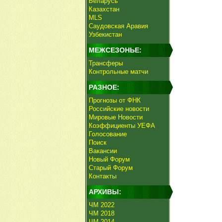
Беларусь
Казахстан
MLS
Саудовская Аравия
Узбекистан
МЕЖСЕЗОНЬЕ:
Трансферы
Контрольные матчи
РАЗНОЕ:
Прогнозы от ФНК
Российские новости
Мировые Новости
Коэффициенты УЕФА
Голосование
Поиск
Вакансии
Новый Форум
Старый Форум
Контакты
АРХИВЫ:
ЧМ 2022
ЧМ 2018
ЧМ 2014