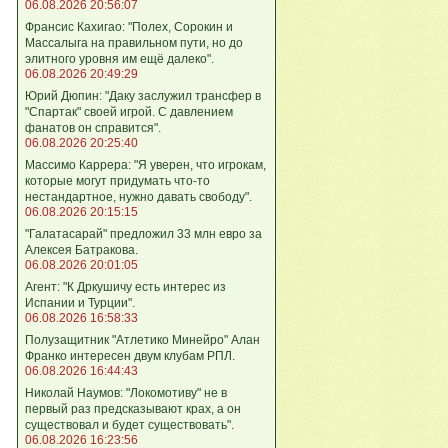
06.08.2026 20:56:07
Франсис Кахигао: "Полех, Сорокин и
Массалыга на правильном пути, но до
элитного уровня им ещё далеко".
06.08.2026 20:49:29
Юрий Дюпин: "Даку заслужил трансфер в
"Спартак" своей игрой. С давлением
фанатов он справится".
06.08.2026 20:25:40
Массимо Каррера: "Я уверен, что игрокам,
которые могут придумать что-то
нестандартное, нужно давать свободу".
06.08.2026 20:15:15
"Галатасарай" предложил 33 млн евро за
Алексея Батракова.
06.08.2026 20:01:05
Агент: "К Дркушичу есть интерес из
Испании и Турции".
06.08.2026 16:58:33
Полузащитник "Атлетико Минейро" Алан
Франко интересен двум клубам РПЛ.
06.08.2026 16:44:43
Николай Наумов: "Локомотиву" не в
первый раз предсказывают крах, а он
существовал и будет существовать".
06.08.2026 16:23:56