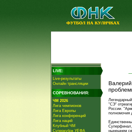
LIVE:
Live-результаты
Валерий 
Онлайн трансляции
проблем
СОРЕВНОВАНИЯ:
Легендарный
ЧМ 2026
"СЭ" отреаги
Лига чемпионов
России. "Ар
Лига Европы
полномочия 
Лига конференций
Лига наций
Единственны
Клубный ЧМ
Суперфинал,
Суперкубок УЕФА
нынешнем сез