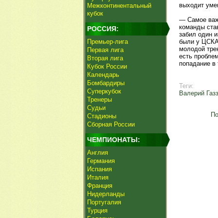
выходит умен
Межконтинентальный
кубок
— Самое важ
команды ста
РОССИЯ:
забил один и
Премьер-лига
были у ЦСКА
молодой трен
Первая лига
есть пробле
Вторая лига
попадание в 
Кубок России
Календарь
Бомбардиры
Теги:
Суперкубок
Валерий Газ
Тренеры
Судьи
По
Стадионы
Сборная России
ЧЕМПИОНАТЫ:
Англия
Германия
Испания
Италия
Франция
Нидерланды
Португалия
Турция