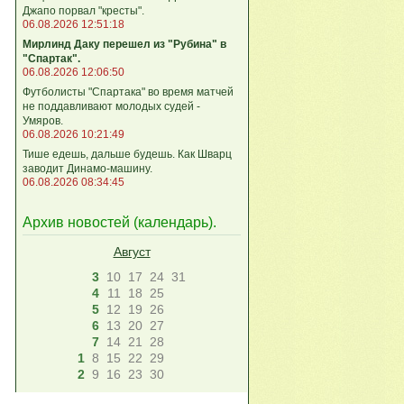
Джапо порвал "кресты".
06.08.2026 12:51:18
Мирлинд Даку перешел из "Рубина" в
"Спартак".
06.08.2026 12:06:50
Футболисты "Спартака" во время матчей
не поддавливают молодых судей -
Умяров.
06.08.2026 10:21:49
Тише едешь, дальше будешь. Как Шварц
заводит Динамо-машину.
06.08.2026 08:34:45
Архив новостей (
календарь
).
Август
3
10
17
24
31
4
11
18
25
5
12
19
26
6
13
20
27
7
14
21
28
1
8
15
22
29
2
9
16
23
30