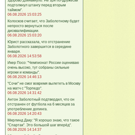
здорово дзинькнуло. Не зря по‑дружески
подтолкнул штангу перед вторым
таймом".
06.08.2026 15:03:25
Колосков считает, что Заболотному будет
непросто вернуться после
дисквалификации.
06.08.2026 15:03:20
Юрист рассказала, что отстранение
Заболотного завершится в середине
января.
06.08.2026 14:53:58
Икер Посо: "Чемпионат России оцениваю
очень высоко, тут собраны сильные
игроки и команды".
06.08.2026 14:46:13
"Сочи" не смог вовремя вылететь в Москву
на матч с "Торпедо".
06.08.2026 14:31:42
Антон Заболотный подтвердил, что он
отстранен от футбола на 6 месяцев за
употребление допинга.
06.08.2026 14:20:43
Мирлинд Даку: "Я хорошо знаю, что такое
"Спартак". Это большой шаг вперёд".
06.08.2026 14:14:37