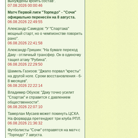
вынуждены кроить состав".
07.08.2026 00:00:46
Матч Первой лиги "Торпедо" - "Сочи"
официально перенесён на 8 августа.
06.08.2026 22:49:55
Александр Самедов: "У "Спартака"
мощный старт, но о чемпионстве говорить
рано".
06.08.2026 22:41:58
Александр Гришин: "На бумаге переход
Даку - отличный трансфер. Он в одиночку
тащил атаку "Рубина".
06.08.2026 22:29:50
Шамиль Газизов: "Джапо порвал "кресты"
на другой ноге. Сроки восстановления - 6-
8 месяцев".
06.08.2026 22:22:14
Владимир Обухов: "Даку точно усилит
"Спартак" и справится с давлением
общественности".
06.08.2026 22:07:10
Тамерлан Мусаев может покинуть ЦСКА.
На форварда претендуют три клуба РПЛ.
06.08.2026 21:36:32
Футболисты "Сочи" отправятся на матч с
"Торпедо" 7 августа.