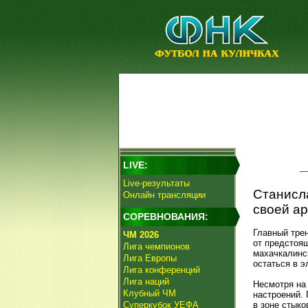
LIVE:
Live-результаты
Станисла
Онлайн трансляции
своей ар
СОРЕВНОВАНИЯ:
Главный тре
ЧМ 2026
от предстоящ
Лига чемпионов
махачкалинс
Лига Европы
остаться в э
Лига конференций
Лига наций
Несмотря на
Клубный ЧМ
настроений.
Суперкубок УЕФА
в зоне стыко