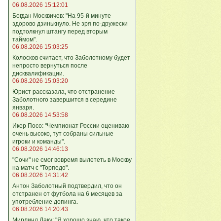
06.08.2026 15:12:01
Богдан Москвичев: "На 95‑й минуте
здорово дзинькнуло. Не зря по‑дружески
подтолкнул штангу перед вторым
таймом".
06.08.2026 15:03:25
Колосков считает, что Заболотному будет
непросто вернуться после
дисквалификации.
06.08.2026 15:03:20
Юрист рассказала, что отстранение
Заболотного завершится в середине
января.
06.08.2026 14:53:58
Икер Посо: "Чемпионат России оцениваю
очень высоко, тут собраны сильные
игроки и команды".
06.08.2026 14:46:13
"Сочи" не смог вовремя вылететь в Москву
на матч с "Торпедо".
06.08.2026 14:31:42
Антон Заболотный подтвердил, что он
отстранен от футбола на 6 месяцев за
употребление допинга.
06.08.2026 14:20:43
Мирлинд Даку: "Я хорошо знаю, что такое