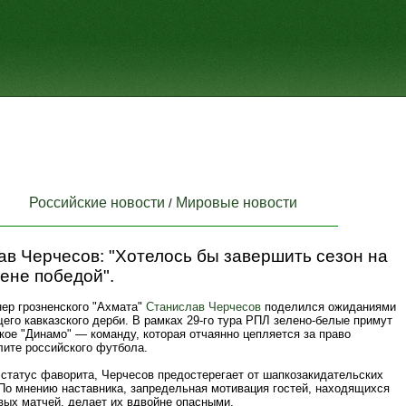
Российские новости
Мировые новости
/
в Черчесов: "Хотелось бы завершить сезон на
ене победой".
нер грозненского "Ахмата"
Станислав Черчесов
поделился ожиданиями
его кавказского дерби. В рамках 29-го тура РПЛ зелено-белые примут
кое "Динамо" — команду, которая отчаянно цепляется за право
лите российского футбола.
 статус фаворита, Черчесов предостерегает от шапкозакидательских
 По мнению наставника, запредельная мотивация гостей, находящихся
вых матчей, делает их вдвойне опасными.