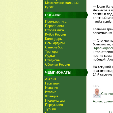
Межконтинентальный
— Если болел
кубок
Черчесов в 
прийти и под
РОССИЯ:
сложный мат
Премьер-лига
чтобы трибу
Первая лига
Главный тре
Вторая лига
вспомнив их 
Кубок России
Календарь
— Это крепк
Бомбардиры
боевитость, 
Суперкубок
"Краснодаро
Тренеры
штаб стабил
против коман
Судьи
победой. Аж
Стадионы
Сборная России
На текущий
практически 
ЧЕМПИОНАТЫ:
14-й строчке
Англия
Германия
Теги:
Испания
Италия
Станис
Франция
Нидерланды
Ахмат
,
Дина
Португалия
Турция
По