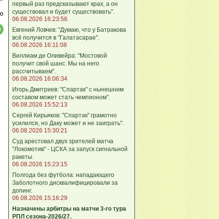
первый раз предсказывают крах, а он
существовал и будет существовать".
ю
06.08.2026 16:23:56
Евгений Ловчев: "Думаю, что у Батракова
всё получится в "Галатасарае".
06.08.2026 16:11:08
Виллиам де Оливейра: "Мостовой
получит свой шанс. Мы на него
рассчитываем".
06.08.2026 16:06:34
Игорь Дмитриев: "Спартак" с нынешним
составом может стать чемпионом".
06.08.2026 15:52:13
Сергей Кирьяков: "Спартак" грамотно
усилился, но Даку может и не заиграть".
06.08.2026 15:30:21
Суд арестовал двух зрителей матча
"Локомотив" - ЦСКА за запуск сигнальной
ракеты.
06.08.2026 15:23:15
Полгода без футбола: нападающего
Заболотного дисквалифицировали за
допинг.
06.08.2026 15:16:29
Назначены арбитры на матчи 3-го тура
РПЛ сезона-2026/27.