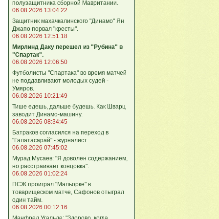
полузащитника сборной Мавритании.
06.08.2026 13:04:22
Защитник махачкалинского "Динамо" Ян
Джапо порвал "кресты".
06.08.2026 12:51:18
Мирлинд Даку перешел из "Рубина" в
"Спартак".
06.08.2026 12:06:50
Футболисты "Спартака" во время матчей
не поддавливают молодых судей -
Умяров.
06.08.2026 10:21:49
Тише едешь, дальше будешь. Как Шварц
заводит Динамо-машину.
06.08.2026 08:34:45
Батраков согласился на переход в
"Галатасарай" - журналист.
06.08.2026 07:45:02
Мурад Мусаев: "Я доволен содержанием,
но расстраивает концовка".
06.08.2026 01:02:24
ПСЖ проиграл "Мальорке" в
товарищеском матче, Сафонов отыграл
один тайм.
06.08.2026 00:12:16
Манфред Угальде: "Здорово, когда