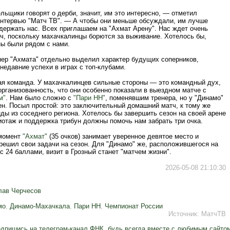
ьщики говорят о дерби, значит, им это интересно, — отметил
интервью "Матч ТВ". — А чтобы они меньше обсуждали, им лучше
держать нас. Всех приглашаем на "Ахмат Арену". Нас ждет очень
ч, поскольку махачкалинцы борются за выживание. Хотелось бы,
ны были рядом с нами.
нер "Ахмата" отдельно выделил характер будущих соперников,
недавние успехи в играх с топ-клубами.
ая команда. У махачкалинцев сильные стороны — это командный дух,
организованность, что они особенно показали в выездном матче с
м"
. Нам было сложно с
"Пари НН"
, поменявшим тренера, но у "Динамо"
ен. Посыл простой: это заключительный домашний матч, к тому же
ды из соседнего региона. Хотелось бы завершить сезон на своей арене
иотаж и поддержка трибун должны помочь нам забрать три очка.
 момент
"Ахмат"
(35 очков) занимает уверенное девятое место и
решил свои задачи на сезон. Для "Динамо" же, расположившегося на
 с 24 баллами, визит в Грозный станет "матчем жизни".
2026-05-08 21:10:30
лав Черчесов
мо
,
Динамо-Махачкала
,
Пари НН
,
Чемпионат России
Источник:
МатчТВ
дпишись на телеграм-канал ФНК, будь всегда вместе с любимым сайто