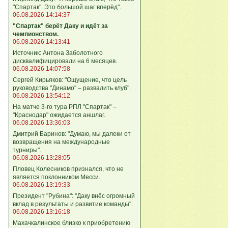
"Спартак". Это большой шаг вперёд".
06.08.2026 14:14:37
"Спартак" берёт Даку и идёт за
чемпионством.
06.08.2026 14:13:41
Источник: Антона Заболотного
дисквалифицировали на 6 месяцев.
06.08.2026 14:07:58
Сергей Кирьяков: "Ощущение, что цель
руководства "Динамо" – развалить клуб".
06.08.2026 13:54:12
На матче 3-го тура РПЛ "Спартак" –
"Краснодар" ожидается аншлаг.
06.08.2026 13:36:03
Дмитрий Баринов: "Думаю, мы далеки от
возвращения на международные
турниры".
06.08.2026 13:28:05
Пловец Колесников признался, что не
является поклонником Месси.
06.08.2026 13:19:33
Президент "Рубина": "Даку внёс огромный
вклад в результаты и развитие команды".
06.08.2026 13:16:18
Махачкалинское близко к приобретению