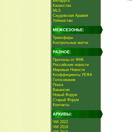
Беларусь
Казахстан
MLS
Саудовская Аравия
Узбекистан
МЕЖСЕЗОНЬЕ:
Трансферы
Контрольные матчи
РАЗНОЕ:
Прогнозы от ФНК
Российские новости
Мировые Новости
Коэффициенты УЕФА
Голосование
Поиск
Вакансии
Новый Форум
Старый Форум
Контакты
АРХИВЫ:
ЧМ 2022
ЧМ 2018
ЧМ 2014