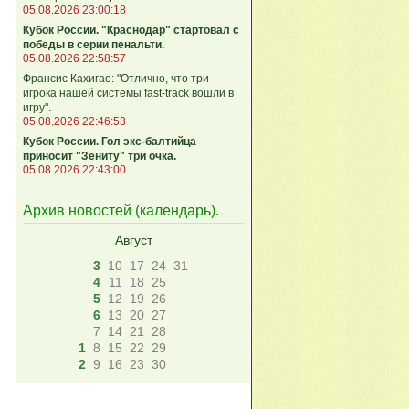
05.08.2026 23:00:18
Кубок России. "Краснодар" стартовал с
победы в серии пенальти.
05.08.2026 22:58:57
Франсис Кахигао: "Отлично, что три
игрока нашей системы fast‑track вошли в
игру".
05.08.2026 22:46:53
Кубок России. Гол экс-балтийца
приносит "Зениту" три очка.
05.08.2026 22:43:00
Архив новостей (
календарь
).
Август
3
10
17
24
31
4
11
18
25
5
12
19
26
6
13
20
27
7
14
21
28
1
8
15
22
29
2
9
16
23
30