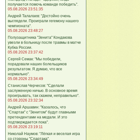
получается помочь команде победить".
05.08.2026 23:51:35
Андрей Талалаев: "Достойно очень
выглядели. Проиграли гегемону нашего
чемпионата".
05.08.2026 23:48:27
Полузащитника "Зенита" Кондакова
увезли в больницу после травмы в матче
Кубка России.
05.08.2026 23:37:42
Сергей Семак: "Мы победили,
порадовали наших болельщиков
результатом. Я думаю, что все
нормально".
05.08.2026 23:34:49
Станислав Черчесов: "Сделали
заслуженную ничью. В основное время
проигрывать, так скажем, неправильно".
05.08.2026 23:32:34
Андрей Аршавин: "Казалось, что
"Спартак" с "Зенитом" будут главными
претендентами на медали. И это
подтверждается пока".
05.08.2026 23:19:11
Николай Наумов: "Лёгкая и веселая игра
со стороны "Спартака".