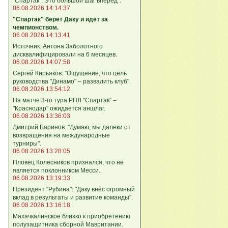
"Спартак". Это большой шаг вперёд".
06.08.2026 14:14:37
"Спартак" берёт Даку и идёт за
чемпионством.
06.08.2026 14:13:41
Источник: Антона Заболотного
дисквалифицировали на 6 месяцев.
06.08.2026 14:07:58
Сергей Кирьяков: "Ощущение, что цель
руководства "Динамо" – развалить клуб".
06.08.2026 13:54:12
На матче 3-го тура РПЛ "Спартак" –
"Краснодар" ожидается аншлаг.
06.08.2026 13:36:03
Дмитрий Баринов: "Думаю, мы далеки от
возвращения на международные
турниры".
06.08.2026 13:28:05
Пловец Колесников признался, что не
является поклонником Месси.
06.08.2026 13:19:33
Президент "Рубина": "Даку внёс огромный
вклад в результаты и развитие команды".
06.08.2026 13:16:18
Махачкалинское близко к приобретению
полузащитника сборной Мавритании.