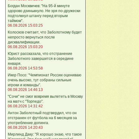
Богдан Москвичев: "На 95‑й минуте
здорово дзинькнуло. Не зря по‑дружески
подтолкнул штангу перед вторым
таймом".
06.08.2026 15:03:25
Колосков считает, что Заболотному будет
непросто вернуться после
дисквалификации.
06.08.2026 15:03:20
Юрист рассказала, что отстранение
Заболотного завершится в середине
января.
06.08.2026 14:53:58
Икер Посо: "Чемпионат России оцениваю
очень высоко, тут собраны сильные
игроки и команды".
06.08.2026 14:46:13
"Сочи" не смог вовремя вылететь в Москву
на матч с "Торпедо".
06.08.2026 14:31:42
Антон Заболотный подтвердил, что он
отстранен от футбола на 6 месяцев за
употребление допинга.
06.08.2026 14:20:43
Мирлинд Даку: "Я хорошо знаю, что такое