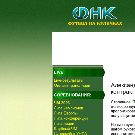
LIVE:
Live-результаты
Алексан
Онлайн трансляции
контракт
СОРЕВНОВАНИЯ:
Столичное
"
ЧМ 2026
долгосрочну
Лига чемпионов
пролонгиров
Лига Европы
полузащитни
Лига конференций
Лига наций
Новые трудо
Клубный ЧМ
шагом руково
Суперкубок УЕФА
исполнителе