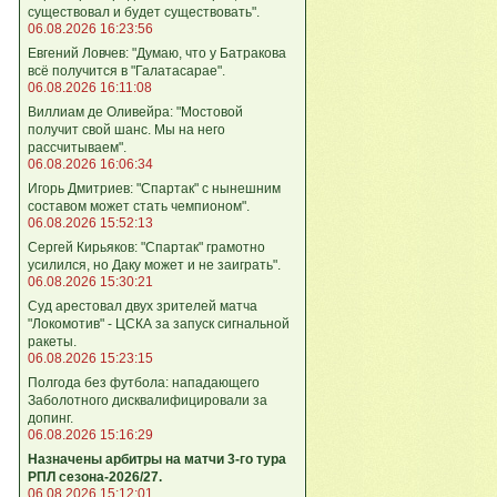
существовал и будет существовать".
06.08.2026 16:23:56
Евгений Ловчев: "Думаю, что у Батракова
всё получится в "Галатасарае".
06.08.2026 16:11:08
Виллиам де Оливейра: "Мостовой
получит свой шанс. Мы на него
рассчитываем".
06.08.2026 16:06:34
Игорь Дмитриев: "Спартак" с нынешним
составом может стать чемпионом".
06.08.2026 15:52:13
Сергей Кирьяков: "Спартак" грамотно
усилился, но Даку может и не заиграть".
06.08.2026 15:30:21
Суд арестовал двух зрителей матча
"Локомотив" - ЦСКА за запуск сигнальной
ракеты.
06.08.2026 15:23:15
Полгода без футбола: нападающего
Заболотного дисквалифицировали за
допинг.
06.08.2026 15:16:29
Назначены арбитры на матчи 3-го тура
РПЛ сезона-2026/27.
06.08.2026 15:12:01