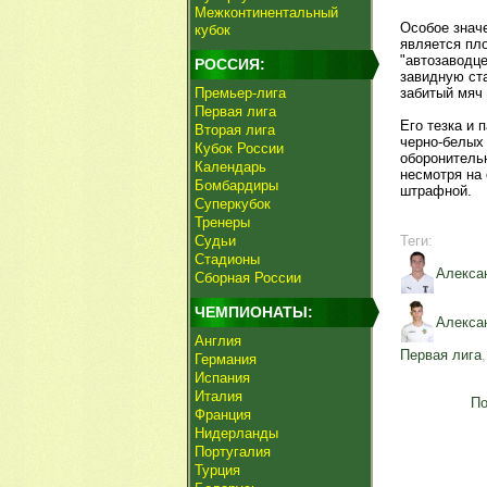
Межконтинентальный
Особое знач
кубок
является пл
"автозаводц
РОССИЯ:
завидную ста
Премьер-лига
забитый мяч 
Первая лига
Его тезка и 
Вторая лига
черно-белых 
Кубок России
оборонительн
Календарь
несмотря на 
Бомбардиры
штрафной.
Суперкубок
Тренеры
Судьи
Теги:
Стадионы
Алекса
Сборная России
ЧЕМПИОНАТЫ:
Алекса
Англия
Первая лига
Германия
Испания
Италия
По
Франция
Нидерланды
Португалия
Турция