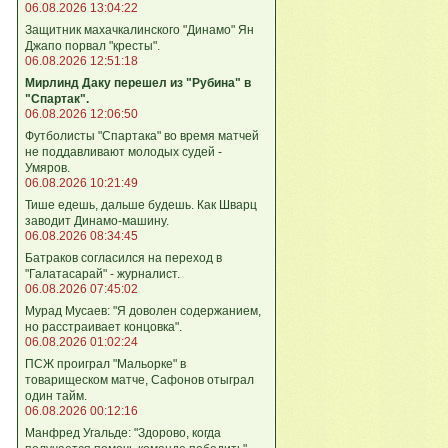
06.08.2026 13:04:22
Защитник махачкалинского "Динамо" Ян
Джапо порвал "кресты".
06.08.2026 12:51:18
Мирлинд Даку перешел из "Рубина" в
"Спартак".
06.08.2026 12:06:50
Футболисты "Спартака" во время матчей
не поддавливают молодых судей -
Умяров.
06.08.2026 10:21:49
Тише едешь, дальше будешь. Как Шварц
заводит Динамо-машину.
06.08.2026 08:34:45
Батраков согласился на переход в
"Галатасарай" - журналист.
06.08.2026 07:45:02
Мурад Мусаев: "Я доволен содержанием,
но расстраивает концовка".
06.08.2026 01:02:24
ПСЖ проиграл "Мальорке" в
товарищеском матче, Сафонов отыграл
один тайм.
06.08.2026 00:12:16
Манфред Угальде: "Здорово, когда