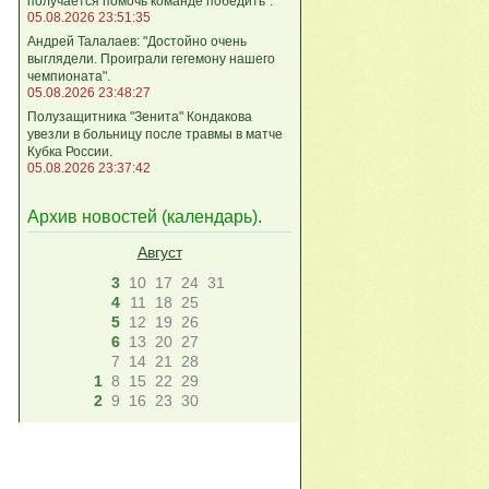
получается помочь команде победить".
05.08.2026 23:51:35
Андрей Талалаев: "Достойно очень
выглядели. Проиграли гегемону нашего
чемпионата".
05.08.2026 23:48:27
Полузащитника "Зенита" Кондакова
увезли в больницу после травмы в матче
Кубка России.
05.08.2026 23:37:42
Архив новостей (
календарь
).
Август
3
10
17
24
31
4
11
18
25
5
12
19
26
6
13
20
27
7
14
21
28
1
8
15
22
29
2
9
16
23
30