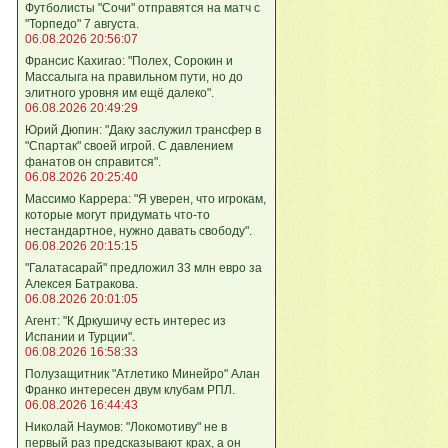
Футболисты "Сочи" отправятся на матч с
"Торпедо" 7 августа.
06.08.2026 20:56:07
Франсис Кахигао: "Полех, Сорокин и
Массалыга на правильном пути, но до
элитного уровня им ещё далеко".
06.08.2026 20:49:29
Юрий Дюпин: "Даку заслужил трансфер в
"Спартак" своей игрой. С давлением
фанатов он справится".
06.08.2026 20:25:40
Массимо Каррера: "Я уверен, что игрокам,
которые могут придумать что-то
нестандартное, нужно давать свободу".
06.08.2026 20:15:15
"Галатасарай" предложил 33 млн евро за
Алексея Батракова.
06.08.2026 20:01:05
Агент: "К Дркушичу есть интерес из
Испании и Турции".
06.08.2026 16:58:33
Полузащитник "Атлетико Минейро" Алан
Франко интересен двум клубам РПЛ.
06.08.2026 16:44:43
Николай Наумов: "Локомотиву" не в
первый раз предсказывают крах, а он