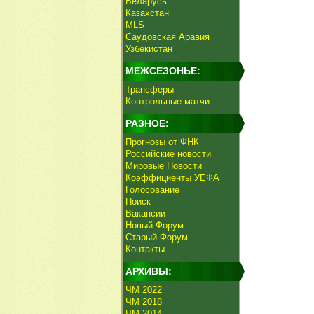
Беларусь
Казахстан
MLS
Саудовская Аравия
Узбекистан
МЕЖСЕЗОНЬЕ:
Трансферы
Контрольные матчи
РАЗНОЕ:
Прогнозы от ФНК
Российские новости
Мировые Новости
Коэффициенты УЕФА
Голосование
Поиск
Вакансии
Новый Форум
Старый Форум
Контакты
АРХИВЫ:
ЧМ 2022
ЧМ 2018
ЧМ 2014