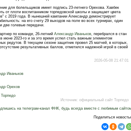
ение для болельщиков имеет подпись 23-летнего Орехова. Хавбек
оть от плоти воспитанником торпедовской школы и защищает цвета
ев" с 2019 года. В нынешней кампании Александр демонстрирует
бильность: на его счету 29 выходов на поле во всех турнирах, один
и две голевые передачи.
партнер по команде, 26-летний
Александр Иваньков
, перебрался в стан
в июне 2023-го и за это время успел стать важным элементом
ых редутов. В текущем сезоне защитник провел 25 матчей, в которых,
отсутствие результативных баллов, отметился надежной игрой в своей
2026-05-08 21:47:01
ндр Иваньков
ндр Орехов
,
Торпедо
Источник:
официальный сайт Торпедо
дпишись на телеграм-канал ФНК, будь всегда вместе с любимым сайто
Поделиться новость