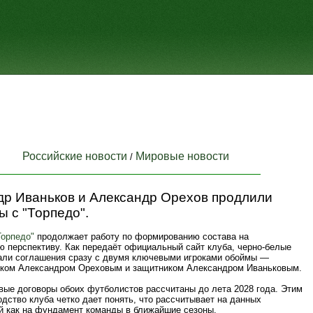
Российские новости
Мировые новости
/
др Иваньков и Александр Орехов продлили
ы с "Торпедо".
Торпедо"
продолжает работу по формированию состава на
ю перспективу. Как передаёт официальный сайт клуба, черно-белые
али соглашения сразу с двумя ключевыми игроками обоймы —
ком Александром Ореховым и защитником Александром Иваньковым.
вые договоры обоих футболистов рассчитаны до лета 2028 года. Этим
дство клуба четко дает понять, что рассчитывает на данных
й как на фундамент команды в ближайшие сезоны.