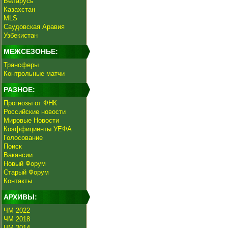
Беларусь
Казахстан
MLS
Саудовская Аравия
Узбекистан
МЕЖСЕЗОНЬЕ:
Трансферы
Контрольные матчи
РАЗНОЕ:
Прогнозы от ФНК
Российские новости
Мировые Новости
Коэффициенты УЕФА
Голосование
Поиск
Вакансии
Новый Форум
Старый Форум
Контакты
АРХИВЫ:
ЧМ 2022
ЧМ 2018
ЧМ 2014