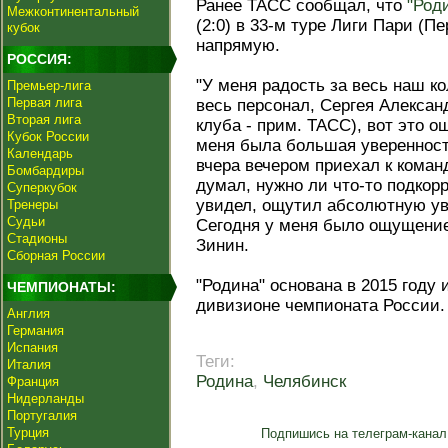
Ранее ТАСС сообщал, что
"Род
Межконтинентальный
(2:0) в 33-м туре Лиги Пари (П
кубок
напрямую.
РОССИЯ:
"У меня радость за весь наш ко
Премьер-лига
Первая лига
весь персонал, Сергея Алексан
Вторая лига
клуба - прим. ТАСС), вот это о
Кубок России
меня была большая уверенност
Календарь
вчера вечером приехал к коман
Бомбардиры
думал, нужно ли что-то подкорр
Суперкубок
увидел, ощутил абсолютную ув
Тренеры
Судьи
Сегодня у меня было ощущение,
Стадионы
Зинин.
Сборная России
"Родина" основана в 2015 году 
ЧЕМПИОНАТЫ:
дивизионе чемпионата России.
Англия
Германия
Испания
Теги:
Италия
Родина
,
Челябинск
Франция
Нидерланды
Португалия
Турция
Подпишись на телеграм-канал