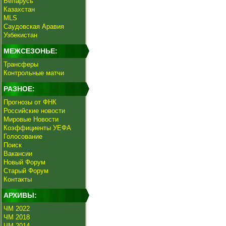
Беларусь
Казахстан
MLS
Саудовская Аравия
Узбекистан
МЕЖСЕЗОНЬЕ:
Трансферы
Контрольные матчи
РАЗНОЕ:
Прогнозы от ФНК
Российские новости
Мировые Новости
Коэффициенты УЕФА
Голосование
Поиск
Вакансии
Новый Форум
Старый Форум
Контакты
АРХИВЫ:
ЧМ 2022
ЧМ 2018
ЧМ 2014