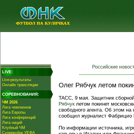
Российские новос
LIVE:
Live-результаты
Олег Рябчук летом покин
Онлайн трансляции
СОРЕВНОВАНИЯ:
ТАСС, 9 мая. Защитник сборн
ЧМ 2026
Рябчук
летом покинет московс
Лига чемпионов
свободного агента. Об этом на 
Лига Европы
сообщил журналист Фабрицио 
Лига конференций
Лига наций
По информации источника, игр
Клубный ЧМ
Суперкубок УЕФА
карьеры в Италии или Франции