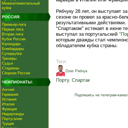
Межконтинентальный
кубок
Рябчуку 28 лет, он выступает за
сезоне он провел за красно-бе
РОССИЯ:
результативными действиями. 
Премьер-лига
"Спартаком" истекает в июне те
Первая лига
выступал за португальский
"По
Вторая лига
Кубок России
которым дважды стал чемпионо
Календарь
обладателем кубка страны.
Бомбардиры
Суперкубок
Тренеры
Теги:
Судьи
Стадионы
Олег Рябчук
Сборная России
Порту
,
Спартак
ЧЕМПИОНАТЫ:
Англия
Германия
Подпишись на телеграм-канал
Испания
Италия
Франция
Нидерланды
Португалия
Турция