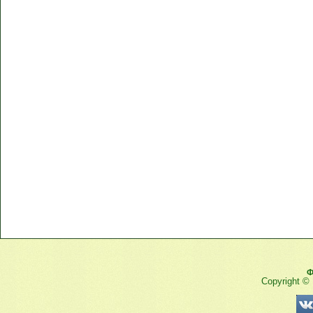
Ф
Copyright ©