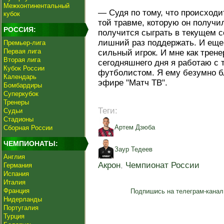
Межконтинентальный
— Судя по тому, что происходи
кубок
той травме, которую он получил
РОССИЯ:
получится сыграть в текущем с
лишний раз поддержать. И еще 
Премьер-лига
Первая лига
сильный игрок. И мне как трен
Вторая лига
сегодняшнего дня я работаю с
Кубок России
футболистом. Я ему безумно б
Календарь
эфире "Матч ТВ".
Бомбардиры
Суперкубок
Тренеры
Теги:
Судьи
Стадионы
Артем Дзюба
Сборная России
ЧЕМПИОНАТЫ:
Заур Тедеев
Англия
Акрон
,
Чемпионат России
Германия
Испания
Италия
Франция
Подпишись на телеграм-канал
Нидерланды
Португалия
Турция