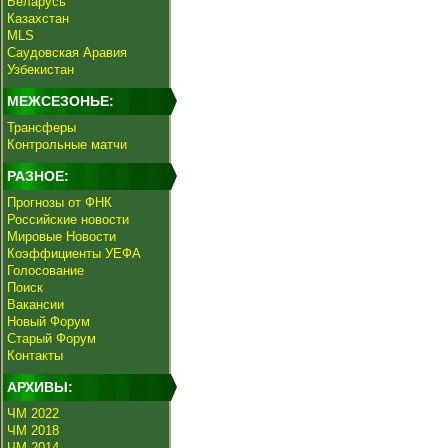
Беларусь
Казахстан
MLS
Саудовская Аравия
Узбекистан
МЕЖСЕЗОНЬЕ:
Трансферы
Контрольные матчи
РАЗНОЕ:
Прогнозы от ФНК
Российские новости
Мировые Новости
Коэффициенты УЕФА
Голосование
Поиск
Вакансии
Новый Форум
Старый Форум
Контакты
АРХИВЫ:
ЧМ 2022
ЧМ 2018
ЧМ 2014