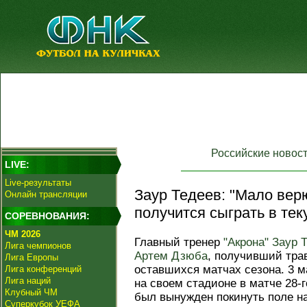
Российские новос
LIVE:
Live-результаты
Заур Тедеев: "Мало верю
Онлайн трансляции
получится сыграть в тек
СОРЕВНОВАНИЯ:
ЧМ 2026
Главный тренер
"Акрона"
Заур 
Лига чемпионов
Артем Дзюба
, получивший трав
Лига Европы
оставшихся матчах сезона. 3 м
Лига конференций
Лига наций
на своем стадионе в матче 28-г
Клубный ЧМ
был вынужден покинуть поле на
Суперкубок УЕФА