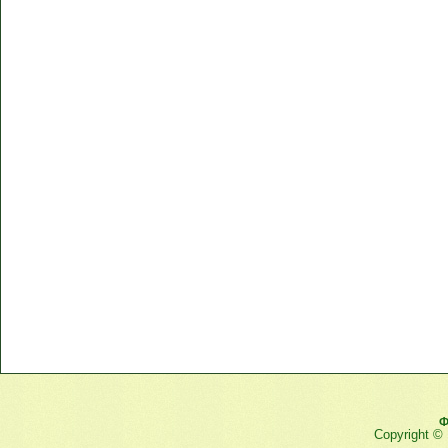
Ф
Copyright ©