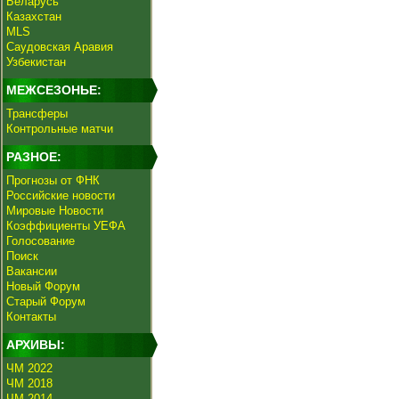
Беларусь
Казахстан
MLS
Саудовская Аравия
Узбекистан
МЕЖСЕЗОНЬЕ:
Трансферы
Контрольные матчи
РАЗНОЕ:
Прогнозы от ФНК
Российские новости
Мировые Новости
Коэффициенты УЕФА
Голосование
Поиск
Вакансии
Новый Форум
Старый Форум
Контакты
АРХИВЫ:
ЧМ 2022
ЧМ 2018
ЧМ 2014