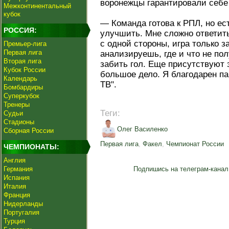
воронежцы гарантировали себе
Межконтинентальный
кубок
— Команда готова к РПЛ, но ес
РОССИЯ:
улучшить. Мне сложно ответить
с одной стороны, игра только 
Премьер-лига
Первая лига
анализируешь, где и что не по
Вторая лига
забить гол. Еще присутствуют
Кубок России
большое дело. Я благодарен п
Календарь
ТВ".
Бомбардиры
Суперкубок
Тренеры
Теги:
Судьи
Стадионы
Олег Василенко
Сборная России
Первая лига
,
Факел
,
Чемпионат России
ЧЕМПИОНАТЫ:
Англия
Германия
Подпишись на телеграм-канал
Испания
Италия
Франция
Нидерланды
Португалия
Турция