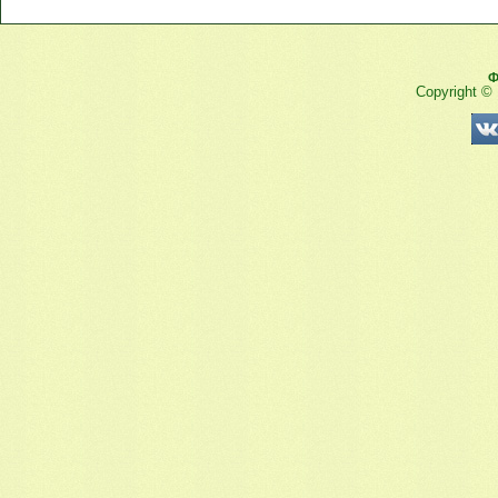
Ф
Copyright ©