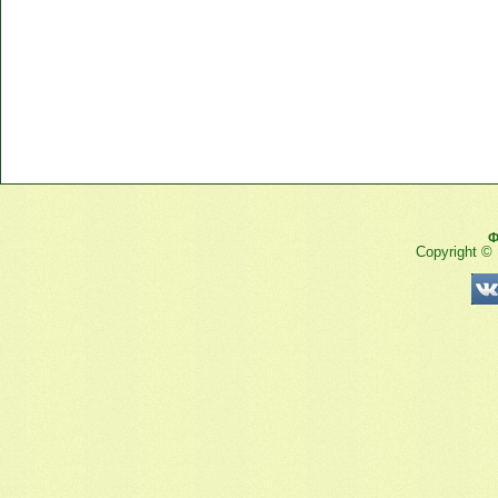
Ф
Copyright ©