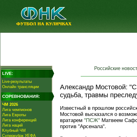
Российские новос
LIVE:
Live-результаты
Александр Мостовой: "
Онлайн трансляции
судьба, травмы преследу
СОРЕВНОВАНИЯ:
ЧМ 2026
Известный в прошлом российс
Лига чемпионов
Мостовой высказался о возмож
Лига Европы
вратарем
"ПСЖ"
Матвеем Саф
Лига конференций
Лига наций
против "Арсенала".
Клубный ЧМ
Суперкубок УЕФА