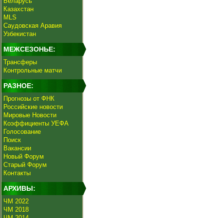
Беларусь
Казахстан
MLS
Саудовская Аравия
Узбекистан
МЕЖСЕЗОНЬЕ:
Трансферы
Контрольные матчи
РАЗНОЕ:
Прогнозы от ФНК
Российские новости
Мировые Новости
Коэффициенты УЕФА
Голосование
Поиск
Вакансии
Новый Форум
Старый Форум
Контакты
АРХИВЫ:
ЧМ 2022
ЧМ 2018
ЧМ 2014