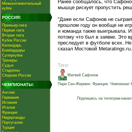
Ранее сообщалось, что Сафоно
Межконтинентальный
мышце рискует пропустить ре
кубок
РОССИЯ:
"Даже если Сафонов не сыграет
прошлом году он вообще не игр
Премьер-лига
Первая лига
и команда также выигрывала. 
Вторая лига
потому что был в заявке. Это 
Кубок России
преследует в футболе всех. Не 
Календарь
сказал Мостовой Metaratings.ru.
Бомбардиры
Суперкубок
Тренеры
Теги:
Судьи
Стадионы
Матвей Сафонов
Сборная России
Пари Сен-Жермен
,
Франция
,
Чемпионат 
ЧЕМПИОНАТЫ:
Англия
Германия
Подпишись на телеграм-канал
Испания
Италия
Франция
Нидерланды
Португалия
Турция