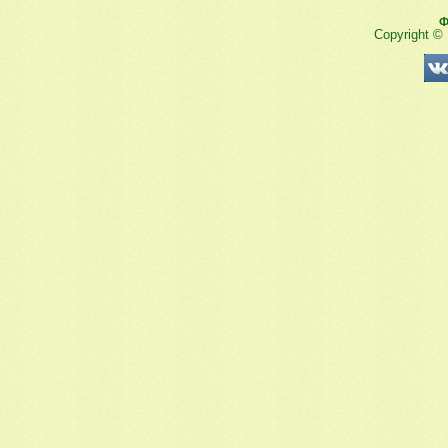
Ф
Copyright ©