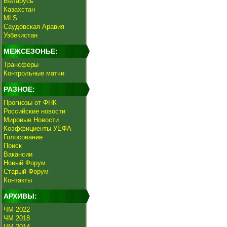
Беларусь
Казахстан
MLS
Саудовская Аравия
Узбекистан
МЕЖСЕЗОНЬЕ:
Трансферы
Контрольные матчи
РАЗНОЕ:
Прогнозы от ФНК
Российские новости
Мировые Новости
Коэффициенты УЕФА
Голосование
Поиск
Вакансии
Новый Форум
Старый Форум
Контакты
АРХИВЫ:
ЧМ 2022
ЧМ 2018
ЧМ 2014