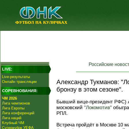
Российские новос
LIVE:
Live-результаты
Александр Тукманов: "Л
Онлайн трансляции
бронзу в этом сезоне".
СОРЕВНОВАНИЯ:
ЧМ 2026
Бывший вице‑президент РФС) А
Лига чемпионов
московский
"Локомотив"
обыграе
Лига Европы
РПЛ.
Лига конференций
Лига наций
Клубный ЧМ
Встреча пройдёт в Москве 10 м
Суперкубок УЕФА