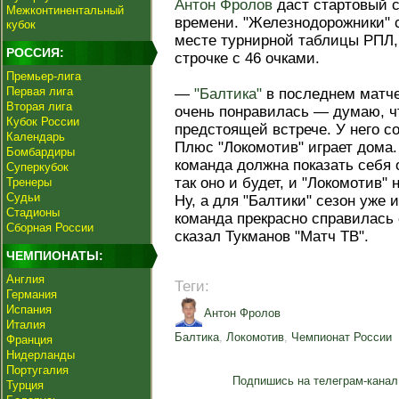
Антон Фролов
даст стартовый с
Межконтинентальный
времени. "Железнодорожники" с
кубок
месте турнирной таблицы РПЛ,
РОССИЯ:
строчке с 46 очками.
Премьер-лига
Первая лига
—
"Балтика"
в последнем матч
Вторая лига
очень понравилась — думаю, ч
Кубок России
предстоящей встрече. У него со
Календарь
Плюс "Локомотив" играет дома
Бомбардиры
команда должна показать себя 
Суперкубок
так оно и будет, и "Локомотив" 
Тренеры
Судьи
Ну, а для "Балтики" сезон уже
Стадионы
команда прекрасно справилась
Сборная России
сказал Тукманов "Матч ТВ".
ЧЕМПИОНАТЫ:
Англия
Теги:
Германия
Испания
Антон Фролов
Италия
Балтика
,
Локомотив
,
Чемпионат России
Франция
Нидерланды
Португалия
Подпишись на телеграм-канал
Турция