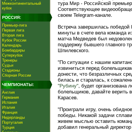
тура Мир - Российской премьер
Межконтинентальный
кубок
Соответствующее видеообраще
своем Telegram-канале.
РОССИЯ:
Премьер-лига
Встреча завершилась победой Ц
Первая лига
минуты в счете вела команда и
Вторая лига
матча Медведев был недоволен
Кубок России
поддержку бывшего главного т
Календарь
Шпилевского.
Бомбардиры
Суперкубок
Тренеры
"По ситуации с нашим капита
Судьи
извиниться перед болельщикам
Стадионы
донести, что безразличных сред
Сборная России
билась и старалась, к сожален
ЧЕМПИОНАТЫ:
"Рубину"
, будет организована 
болельщиков, давайте верить в 
Англия
Карасев.
Германия
Испания
Италия
"Проиграли игру, очень обидно
Франция
победы. Никакой задачи сплави
Нидерланды
живем мыслью оставить команд
Португалия
добавил генеральный директо
Турция