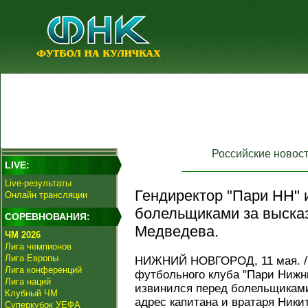
Российские новос
LIVE:
Live-результаты
Гендиректор "Пари НН" 
Онлайн трансляции
болельщиками за выска
СОРЕВНОВАНИЯ:
Медведева.
ЧМ 2026
Лига чемпионов
Лига Европы
НИЖНИЙ НОВГОРОД, 11 мая. /Т
Лига конференций
футбольного клуба "Пари Нижн
Лига наций
извинился перед болельщиками
Клубный ЧМ
адрес капитана и вратаря Ники
Суперкубок УЕФА