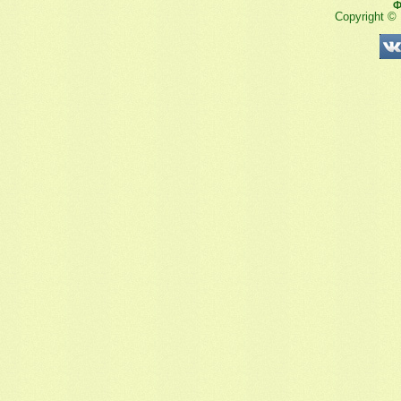
Ф
Copyright ©