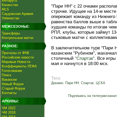
Беларусь
Казахстан
"Пари НН" с 22 очками распола
MLS
строчке. Идущее на 14-м месте
Саудовская Аравия
опережает команду из Нижнего 
Узбекистан
равенства баллов выше в табли
МЕЖСЕЗОНЬЕ:
худшие команды по итогам чем
РПЛ, клубы, которые займут 13-
Трансферы
стыковые матчи с коллективам
Контрольные матчи
РАЗНОЕ:
В заключительном туре "Пари Н
казанским "Рубином", махачкал
Прогнозы от ФНК
Российские новости
столичный
"Спартак"
. Все игры
Мировые Новости
мая и начнутся в 18:00 мск.
Коэффициенты УЕФА
Голосование
Поиск
Теги:
Вакансии
Динамо
,
Пари НН
,
Спартак
,
ЦСКА
Новый Форум
Старый Форум
Контакты
Подпишись на телеграм-канал
АРХИВЫ:
ЧМ 2022
ЧМ 2018
ЧМ 2014