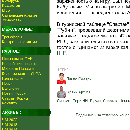
Беларусь
заряженностью на игру. Был н
Казахстан
Кабутовым. Мы поговорили с М
MLS
извинения, — передает слова А
Саудовская Аравия
Узбекистан
В турнирной таблице "Спартак" 
МЕЖСЕЗОНЬЕ:
"Рубин", прервавший девятима
занимает седьмое место с 42 оч
Трансферы
РПЛ, заключительного в сезоне 
Контрольные матчи
гостях с "Динамо" из Махачкал
РАЗНОЕ:
НН"
.
Прогнозы от ФНК
Российские новости
Мировые Новости
Теги:
Коэффициенты УЕФА
Голосование
Пабло Солари
Поиск
Вакансии
Франк Артига
Новый Форум
Старый Форум
Динамо
,
Пари НН
,
Рубин
,
Спартак
,
Чемпи
Контакты
АРХИВЫ:
Подпишись на телеграм-канал
ЧМ 2022
ЧМ 2018
ЧМ 2014