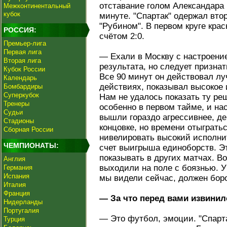
отставание голом Александара
Межконтинентальный
кубок
минуте. "Спартак" одержал вто
"Рубином". В первом круге кра
РОССИЯ:
счётом 2:0.
Премьер-лига
Первая лига
— Ехали в Москву с настроени
Вторая лига
результата, но следует признат
Кубок России
Все 90 минут он действовал лу
Календарь
действиях, показывал высокое 
Бомбардиры
Суперкубок
Нам не удалось показать ту реш
Тренеры
особенно в первом тайме, и нас
Судьи
вышли гораздо агрессивнее, де
Стадионы
концовке, но времени отыграть
Сборная России
нивелировать высокий исполнит
ЧЕМПИОНАТЫ:
счет выигрыша единоборств. Э
показывать в других матчах. В
Англия
выходили на поле с боязнью. У
Германия
Испания
мы видели сейчас, должен боро
Италия
Франция
— За что перед вами извини
Нидерланды
Португалия
— Это футбол, эмоции. "Спарт
Турция