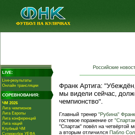
Российские новос
LIVE:
Live-результаты
Франк Артига: "Убеждён,
Онлайн трансляции
мы видели сейчас, долж
СОРЕВНОВАНИЯ:
чемпионство".
ЧМ 2026
Лига чемпионов
Лига Европы
Главный тренер
"Рубина"
Франк
Лига конференций
гостевое поражение от
"Спартак
Лига наций
"Спартак" повёл на четвёртой 
Клубный ЧМ
а вторым отличился
Пабло Сол
Суперкубок УЕФА