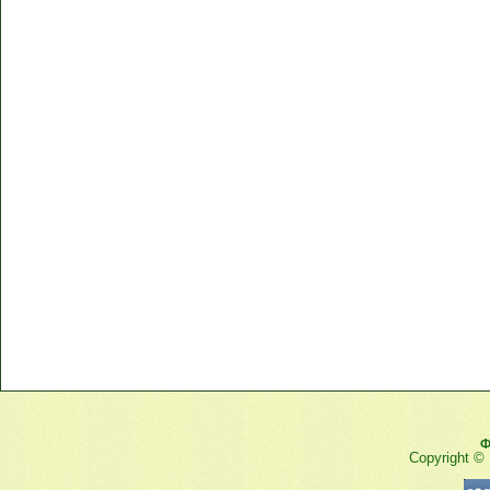
Ф
Copyright ©