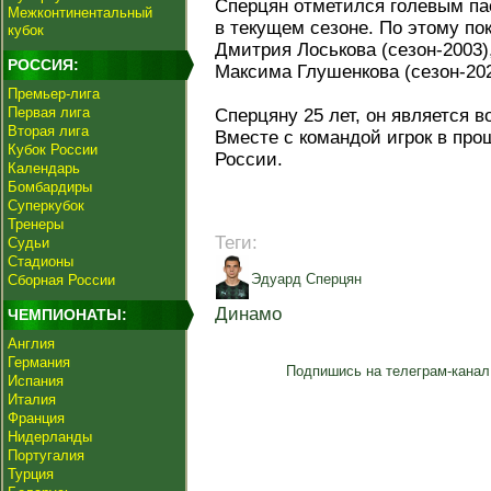
Сперцян отметился голевым пас
Межконтинентальный
в текущем сезоне. По этому по
кубок
Дмитрия Лоськова (сезон-2003),
РОССИЯ:
Максима Глушенкова (сезон-202
Премьер-лига
Первая лига
Сперцяну 25 лет, он является в
Вторая лига
Вместе с командой игрок в пр
Кубок России
России.
Календарь
Бомбардиры
Суперкубок
Тренеры
Теги:
Судьи
Стадионы
Эдуард Сперцян
Сборная России
Динамо
ЧЕМПИОНАТЫ:
Англия
Германия
Подпишись на телеграм-канал
Испания
Италия
Франция
Нидерланды
Португалия
Турция