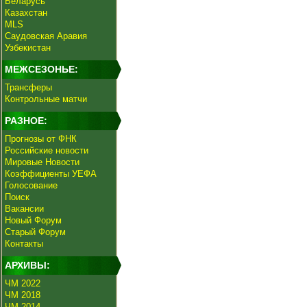
Беларусь
Казахстан
MLS
Саудовская Аравия
Узбекистан
МЕЖСЕЗОНЬЕ:
Трансферы
Контрольные матчи
РАЗНОЕ:
Прогнозы от ФНК
Российские новости
Мировые Новости
Коэффициенты УЕФА
Голосование
Поиск
Вакансии
Новый Форум
Старый Форум
Контакты
АРХИВЫ:
ЧМ 2022
ЧМ 2018
ЧМ 2014