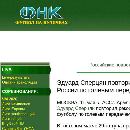
Российские новос
LIVE:
Live-результаты
Эдуард Сперцян повтор
Онлайн трансляции
России по голевым пере
СОРЕВНОВАНИЯ:
ЧМ 2026
МОСКВА, 11 мая. /ТАСС/. Армя
Лига чемпионов
Эдуард Сперцян
повторил реко
Лига Европы
футболу по голевым передачам 
Лига конференций
Лига наций
Клубный ЧМ
В гостевом матче 29-го тура пр
Суперкубок УЕФА