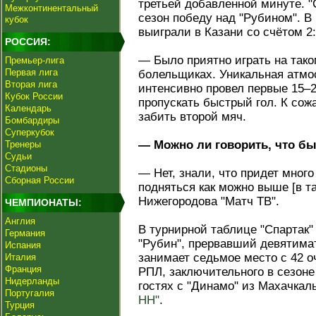
третьей добавленной минуте. "
Межконтинентальный
сезон победу над "Рубином". В
кубок
выиграли в Казани со счётом 2:
РОССИЯ:
— Было приятно играть на тако
Премьер-лига
Первая лига
болельщиках. Уникальная атмос
Вторая лига
интенсивно провел первые 15–2
Кубок России
пропускать быстрый гол. К сож
Календарь
забить второй мяч.
Бомбардиры
Суперкубок
— Можно ли говорить, что бы
Тренеры
Судьи
Стадионы
— Нет, знали, что придет мног
Сборная России
подняться как можно выше [в т
Нижегородова "Матч ТВ".
ЧЕМПИОНАТЫ:
Англия
В турнирной таблице "Спартак" 
Германия
"Рубин", прервавший девятима
Испания
занимает седьмое место с 42 оч
Италия
Франция
РПЛ, заключительного в сезоне 
Нидерланды
гостях с "Динамо" из Махачкал
Португалия
НН"
.
Турция