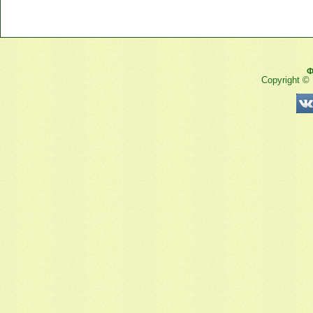
Ф
Copyright ©