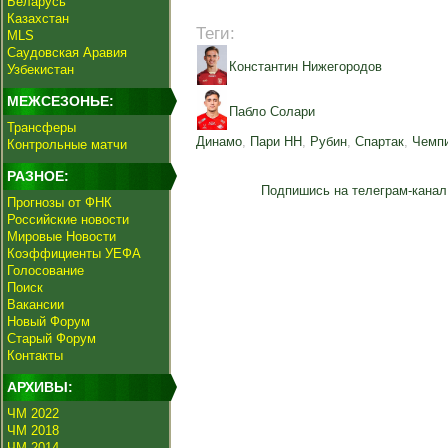
Беларусь
Казахстан
Теги:
MLS
Саудовская Аравия
Константин Нижегородов
Узбекистан
МЕЖСЕЗОНЬЕ:
Пабло Солари
Трансферы
Динамо
,
Пари НН
,
Рубин
,
Спартак
,
Чемпи
Контрольные матчи
РАЗНОЕ:
Подпишись на телеграм-канал
Прогнозы от ФНК
Российские новости
Мировые Новости
Коэффициенты УЕФА
Голосование
Поиск
Вакансии
Новый Форум
Старый Форум
Контакты
АРХИВЫ:
ЧМ 2022
ЧМ 2018
ЧМ 2014