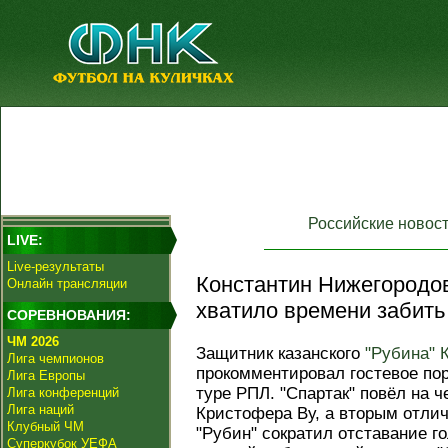
Российские новос
LIVE:
Live-результаты
Константин Нижегородов
Онлайн трансляции
хватило времени забить 
СОРЕВНОВАНИЯ:
ЧМ 2026
Защитник казанского
"Рубина"
Лига чемпионов
прокомментировал гостевое по
Лига Европы
туре РПЛ. "Спартак" повёл на ч
Лига конференций
Лига наций
Кристофера Ву, а вторым отли
Клубный ЧМ
"Рубин" сократил отставание г
Суперкубок УЕФА