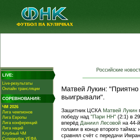
Российские новос
LIVE:
Live-результаты
Матвей Лукин: "Приятно
Онлайн трансляции
выигрывали".
СОРЕВНОВАНИЯ:
ЧМ 2026
Защитник ЦСКА
Матвей Лукин
Лига чемпионов
победу над
"Пари НН"
(2:1) в 2
Лига Европы
вперёд
Даниил Лесовой
на 44-
Лига конференций
Лига наций
голами в конце второго тайма:
Клубный ЧМ
сравнял счёт с передачи Имра
Суперкубок УЕФА