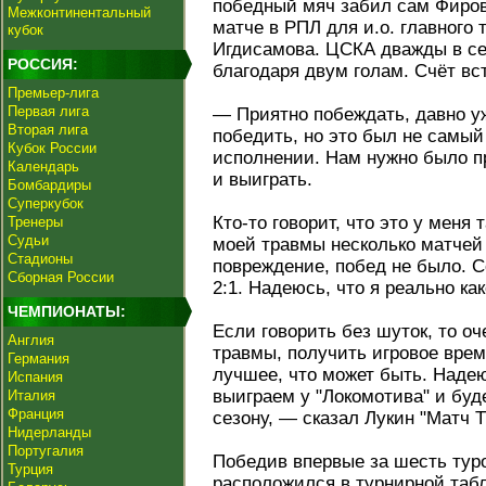
победный мяч забил сам Фиро
Межконтинентальный
матче в РПЛ для и.о. главного
кубок
Игдисамова. ЦСКА дважды в се
РОССИЯ:
благодаря двум голам. Счёт вст
Премьер-лига
Первая лига
— Приятно побеждать, давно у
Вторая лига
победить, но это был не самы
Кубок России
исполнении. Нам нужно было пр
Календарь
и выиграть.
Бомбардиры
Суперкубок
Кто‑то говорит, что это у меня 
Тренеры
Судьи
моей травмы несколько матчей
Стадионы
повреждение, побед не было. С
Сборная России
2:1. Надеюсь, что я реально ка
ЧЕМПИОНАТЫ:
Если говорить без шуток, то о
Англия
травмы, получить игровое врем
Германия
лучшее, что может быть. Наде
Испания
выиграем у "Локомотива" и бу
Италия
Франция
сезону, — сказал Лукин "Матч Т
Нидерланды
Португалия
Победив впервые за шесть туро
Турция
расположился в турнирной табл