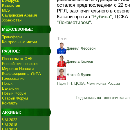
Беларусь
остался предпоследним с 22 очк
Казахстан
MLS
РПЛ, заключительного в сезоне 
Саудовская Аравия
Казани против
"Рубина"
, ЦСКА 
Узбекистан
"Локомотивом"
.
МЕЖСЕЗОНЬЕ:
Трансферы
Теги:
Контрольные матчи
Даниил Лесовой
РАЗНОЕ:
Прогнозы от ФНК
Данила Козлов
Российские новости
Мировые Новости
Коэффициенты УЕФА
Матвей Лукин
Голосование
Поиск
Пари НН
,
ЦСКА
,
Чемпионат России
Вакансии
Новый Форум
Подпишись на телеграм-канал
Старый Форум
Контакты
АРХИВЫ:
ЧМ 2022
ЧМ 2018
ЧМ 2014