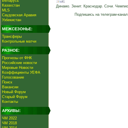
Беларусь
Казахстан
Динамо
,
Зенит
,
Краснодар
,
Сочи
,
Чемпио
MLS
Подпишись на телеграм-канал
Саудовская Аравия
Узбекистан
МЕЖСЕЗОНЬЕ:
Трансферы
Контрольные матчи
РАЗНОЕ:
Прогнозы от ФНК
Российские новости
Мировые Новости
Коэффициенты УЕФА
Голосование
Поиск
Вакансии
Новый Форум
Старый Форум
Контакты
АРХИВЫ:
ЧМ 2022
ЧМ 2018
ЧМ 2014