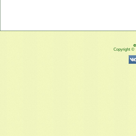
Ф
Copyright ©