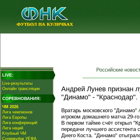
Российские новос
LIVE:
Live-результаты
Андрей Лунев признан 
Онлайн трансляции
"Динамо" - "Краснодар".
СОРЕВНОВАНИЯ:
ЧМ 2026
Вратарь московского "Динамо"
Лига чемпионов
игроком домашнего матча 29-г
Лига Европы
В первом тайме счёт открыл "Кр
Лига конференций
Лига наций
передачи лучшего ассистента 
Клубный ЧМ
Диего Коста. "Динамо" отыграл
Суперкубок УЕФА