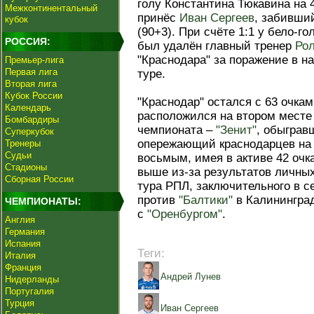
голу Константина Тюкавина на 
Межконтинентальный
принёс
Иван Сергеев
, забивши
кубок
(90+3). При счёте 1:1 у бело-г
РОССИЯ:
был удалён главный тренер
Рол
"Краснодара" за поражение в на
Премьер-лига
Первая лига
туре.
Вторая лига
Кубок России
"Краснодар" остался с 63 очкам
Календарь
расположился на втором месте
Бомбардиры
чемпионата –
"Зенит"
, обыграв
Суперкубок
опережающий краснодарцев на 
Тренеры
Судьи
восьмым, имея в активе 42 очка
Стадионы
выше из-за результатов личных 
Сборная России
тура РПЛ, заключительного в се
против
"Балтики"
в Калининград
ЧЕМПИОНАТЫ:
с
"Оренбургом"
.
Англия
Германия
Испания
Теги:
Италия
Франция
Андрей Лунев
Нидерланды
Португалия
Турция
Иван Сергеев