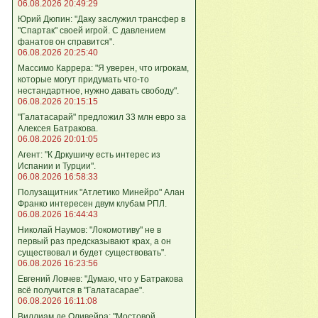
06.08.2026 20:49:29
Юрий Дюпин: "Даку заслужил трансфер в
"Спартак" своей игрой. С давлением
фанатов он справится".
06.08.2026 20:25:40
Массимо Каррера: "Я уверен, что игрокам,
которые могут придумать что-то
нестандартное, нужно давать свободу".
06.08.2026 20:15:15
"Галатасарай" предложил 33 млн евро за
Алексея Батракова.
06.08.2026 20:01:05
Агент: "К Дркушичу есть интерес из
Испании и Турции".
06.08.2026 16:58:33
Полузащитник "Атлетико Минейро" Алан
Франко интересен двум клубам РПЛ.
06.08.2026 16:44:43
Николай Наумов: "Локомотиву" не в
первый раз предсказывают крах, а он
существовал и будет существовать".
06.08.2026 16:23:56
Евгений Ловчев: "Думаю, что у Батракова
всё получится в "Галатасарае".
06.08.2026 16:11:08
Виллиам де Оливейра: "Мостовой