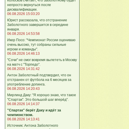
Колосков считает, что Заболотному будет
непросто вернуться после
дисквалификации.
06.08.2026 15:03:20
Юрист рассказала, что отстранение
Заболотного завершится в середине
января.
06.08.2026 14:53:58
Икер Посо: "Чемпионат России оцениваю
очень высоко, тут собраны сильные
игроки и команды".
06.08.2026 14:46:13
"Сочи" не смог вовремя вылететь в Москву
на матч с "Торпедо".
06.08.2026 14:31:42
Антон Заболотный подтвердил, что он
отстранен от футбола на 6 месяцев за
употребление допинга.
06.08.2026 14:20:43
Мирлинд Даку: "Я хорошо знаю, что такое
"Спартак". Это большой шаг вперёд".
06.08.2026 14:14:37
"Спартак" берёт Даку и идёт за
чемпионством.
06.08.2026 14:13:41
Источник: Антона Заболотного