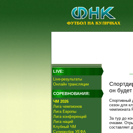
LIVE:
Live-результаты
Спортдир
Онлайн трансляции
он будет
СОРЕВНОВАНИЯ:
Спортивный д
ЧМ 2026
сезон для кл
Лига чемпионов
чемпионата 
Лига Европы
Лига конференций
За тур до ко
Лига наций
очками. Отры
Клубный ЧМ
составляет д
Суперкубок УЕФА