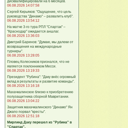
дисквалифицировали на 6 месяцев.
06.08.2026 14:07:58
Сергей Кирьяков: "Ощущение, что цель
руководства "Динамо" – развалить клуб".
06.08.2026 13:54:12
На матче 3-го тура РПЛ "Спартак" –
"Краснодар" ожидается аншлаг.
06.08.2026 13:36:03
Дмитрий Баринов: "Думаю, мы далеки от
возвращения на международные
турниры".
06.08.2026 13:28:05
Пловец Колесников признался, что не
является поклонником Месси.
06.08.2026 13:19:33
Президент "Рубина": "Даку внёс огромный
вклад в результаты и развитие команды".
06.08.2026 13:16:18
Махачкалинское близко к приобретению
полузащитника сборной Мавритании.
06.08.2026 13:04:22
Защитник махачкалинского "Динамо" Ян
Джапо порвал "кресты".
06.08.2026 12:51:18
Мирлинд Даку перешел из "Рубина" в
"Спартак".