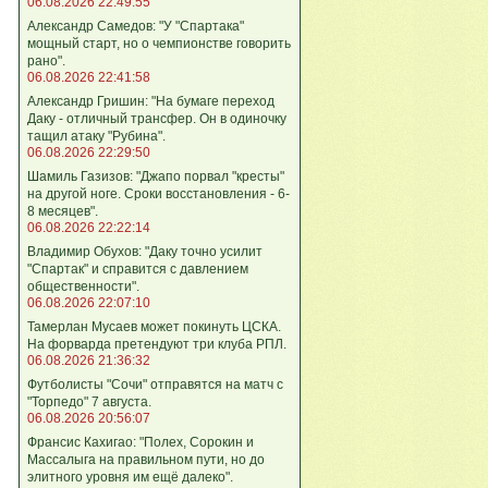
06.08.2026 22:49:55
Александр Самедов: "У "Спартака"
мощный старт, но о чемпионстве говорить
рано".
06.08.2026 22:41:58
Александр Гришин: "На бумаге переход
Даку - отличный трансфер. Он в одиночку
тащил атаку "Рубина".
06.08.2026 22:29:50
Шамиль Газизов: "Джапо порвал "кресты"
на другой ноге. Сроки восстановления - 6-
8 месяцев".
06.08.2026 22:22:14
Владимир Обухов: "Даку точно усилит
"Спартак" и справится с давлением
общественности".
06.08.2026 22:07:10
Тамерлан Мусаев может покинуть ЦСКА.
На форварда претендуют три клуба РПЛ.
06.08.2026 21:36:32
Футболисты "Сочи" отправятся на матч с
"Торпедо" 7 августа.
06.08.2026 20:56:07
Франсис Кахигао: "Полех, Сорокин и
Массалыга на правильном пути, но до
элитного уровня им ещё далеко".