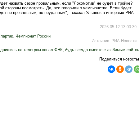
дет назвать сезон провальным, если "Локомотив" не будет в тройке?
ой стороны посмотреть. Да, все говорили о чемпионстве. Если будет
удет не провальным, но неудачным", - сказал Ульянов в интервью РИА
2026-05-12 13:00:39
партак
,
Чемпионат России
Источник:
РИА Новости
дпишись на телеграм-канал ФНК, будь всегда вместе с любимым сайто
Поделиться новость