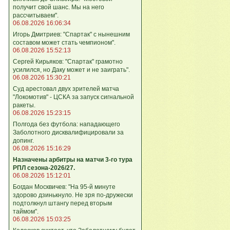
получит свой шанс. Мы на него
рассчитываем".
06.08.2026 16:06:34
Игорь Дмитриев: "Спартак" с нынешним
составом может стать чемпионом".
06.08.2026 15:52:13
Сергей Кирьяков: "Спартак" грамотно
усилился, но Даку может и не заиграть".
06.08.2026 15:30:21
Суд арестовал двух зрителей матча
"Локомотив" - ЦСКА за запуск сигнальной
ракеты.
06.08.2026 15:23:15
Полгода без футбола: нападающего
Заболотного дисквалифицировали за
допинг.
06.08.2026 15:16:29
Назначены арбитры на матчи 3-го тура
РПЛ сезона-2026/27.
06.08.2026 15:12:01
Богдан Москвичев: "На 95‑й минуте
здорово дзинькнуло. Не зря по‑дружески
подтолкнул штангу перед вторым
таймом".
06.08.2026 15:03:25