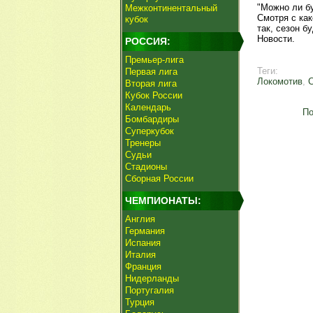
"Можно ли бу
Межконтинентальный
Смотря с как
кубок
так, сезон б
Новости.
РОССИЯ:
Премьер-лига
Теги:
Первая лига
Локомотив
,
С
Вторая лига
Кубок России
Календарь
По
Бомбардиры
Суперкубок
Тренеры
Судьи
Стадионы
Сборная России
ЧЕМПИОНАТЫ:
Англия
Германия
Испания
Италия
Франция
Нидерланды
Португалия
Турция