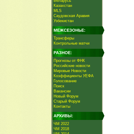
Беларусь
Казахстан
MLS
Саудовская Аравия
Узбекистан
МЕЖСЕЗОНЬЕ:
Трансферы
Контрольные матчи
РАЗНОЕ:
Прогнозы от ФНК
Российские новости
Мировые Новости
Коэффициенты УЕФА
Голосование
Поиск
Вакансии
Новый Форум
Старый Форум
Контакты
АРХИВЫ:
ЧМ 2022
ЧМ 2018
ЧМ 2014