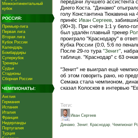
передачи лучшего ассистента 
Межконтинентальный
Диего Коста. "Динамо" отыграл
кубок
голу Константина Тюкавина на 
РОССИЯ:
принёс
Иван Сергеев
, забивши
(90+3). При счёте 1:1 у бело-г
Премьер-лига
Первая лига
был удалён главный тренер
Рол
Вторая лига
проиграло "Краснодару" в отв
Кубок России
Кубка России (0:0, 5:6 по пенал
Календарь
После 29-го тура
"Зенит"
, набр
Бомбардиры
таблице. "Краснодар" с 63 очка
Суперкубок
Тренеры
Судьи
"Зенит" не выиграл ещё чемпион
Стадионы
об этом говорить рано, но пред
Сборная России
Семака стала чемпионом, дина
сказал Колосков в интервью "Е
ЧЕМПИОНАТЫ:
Англия
Германия
Теги:
Испания
Италия
Иван Сергеев
Франция
Нидерланды
Динамо
,
Зенит
,
Краснодар
,
Чемпионат Р
Португалия
Турция