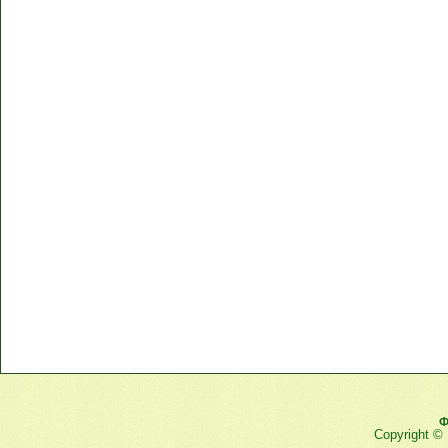
Ф
Copyright ©