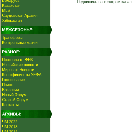
Беларусь
Подпишись на телеграм-канал
Казахстан
MLS
Саудовская Аравия
Узбекистан
МЕЖСЕЗОНЬЕ:
Трансферы
Контрольные матчи
РАЗНОЕ:
Прогнозы от ФНК
Российские новости
Мировые Новости
Коэффициенты УЕФА
Голосование
Поиск
Вакансии
Новый Форум
Старый Форум
Контакты
АРХИВЫ:
ЧМ 2022
ЧМ 2018
ЧМ 2014