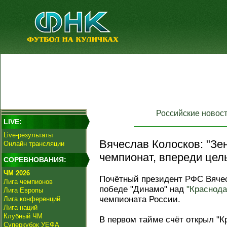
Российские новос
LIVE:
Live-результаты
Вячеслав Колосков: "Зе
Онлайн трансляции
чемпионат, впереди целы
СОРЕВНОВАНИЯ:
ЧМ 2026
Почётный президент РФС Вячес
Лига чемпионов
победе "Динамо" над
"Краснод
Лига Европы
чемпионата России.
Лига конференций
Лига наций
Клубный ЧМ
В первом тайме счёт открыл "Кр
Суперкубок УЕФА