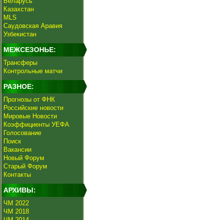
Беларусь
Казахстан
MLS
Саудовская Аравия
Узбекистан
МЕЖСЕЗОНЬЕ:
Трансферы
Контрольные матчи
РАЗНОЕ:
Прогнозы от ФНК
Российские новости
Мировые Новости
Коэффициенты УЕФА
Голосование
Поиск
Вакансии
Новый Форум
Старый Форум
Контакты
АРХИВЫ:
ЧМ 2022
ЧМ 2018
ЧМ 2014