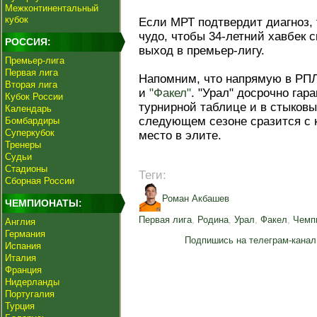
Межконтинентальный
кубок
Если МРТ подтвердит диагноз,
чудо, чтобы 34-летний хавбек 
РОССИЯ:
выход в премьер-лигу.
Премьер-лига
Первая лига
Напомним, что напрямую в РП
Вторая лига
и
"Факел"
. "Урал" досрочно гар
Кубок России
турнирной таблице и в стыковы
Календарь
следующем сезоне сразится с 
Бомбардиры
Суперкубок
место в элите.
Тренеры
Судьи
Стадионы
Теги:
Сборная России
Роман Акбашев
ЧЕМПИОНАТЫ:
Первая лига
,
Родина
,
Урал
,
Факел
,
Чемп
Англия
Германия
Подпишись на телеграм-канал
Испания
Италия
Франция
Нидерланды
Португалия
Турция