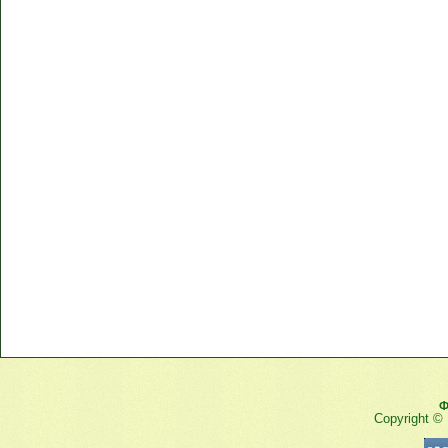
Ф
Copyright ©