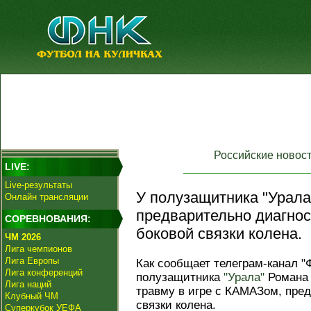
Российские новос
LIVE:
Live-результаты
У полузащитника "Урал
Онлайн трансляции
предварительно диагно
СОРЕВНОВАНИЯ:
боковой связки колена.
ЧМ 2026
Лига чемпионов
Лига Европы
Как сообщает телеграм-канал "
Лига конференций
полузащитника
"Урала"
Романа 
Лига наций
травму в игре с КАМАЗом, пре
Клубный ЧМ
связки колена.
Суперкубок УЕФА