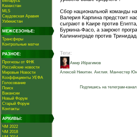
Беларусь
Казахстан
MLS
Сбор национальной команды на
Саудовская Аравия
Валерия Карпина предстоит на
Узбекистан
сыграют в Каире против Египта
Буркина-Фасо, а закроют прогр
МЕЖСЕЗОНЬЕ:
Калининграде против Тринидада
Трансферы
Контрольные матчи
Теги:
РАЗНОЕ:
Прогнозы от ФНК
Амир Ибрагимов
Российские новости
Алексей Никитин
,
Англия
,
Манчестер Юн
Мировые Новости
Коэффициенты УЕФА
Голосование
Подпишись на телеграм-канал
Поиск
Вакансии
Новый Форум
Старый Форум
Контакты
АРХИВЫ:
ЧМ 2022
ЧМ 2018
ЧМ 2014