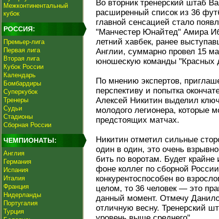
Во вторник тренерский штаб В
Межконтинентальный
расширенный список из 36 фут
кубок
главной сенсацией стало появ
РОССИЯ:
"Манчестер Юнайтед" Амира Иб
летний хавбек, ранее выступа
Премьер-лига
Первая лига
Англии, суммарно провел 15 м
Вторая лига
юношескую команды "Красных д
Кубок России
Календарь
По мнению экспертов, приглаш
Бомбардиры
перспективу и попытка окончате
Суперкубок
Алексей Никитин выделил ключ
Тренеры
Судьи
молодого легионера, которые м
Стадионы
предстоящих матчах.
Сборная России
Никитин отметил сильные сторо
ЧЕМПИОНАТЫ:
один в один, это очень взрывн
Англия
бить по воротам. Будет крайне 
Германия
фоне коллег по сборной России
Испания
конкурентоспособен во взросло
Италия
Франция
целом, то 36 человек — это пр
Нидерланды
данный момент. Отмечу Данило
Португалия
отличную весну. Тренерский шт
Турция
уровень выше среднего".