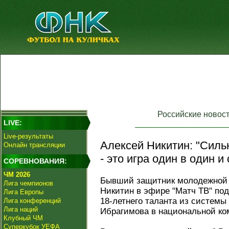
Российские новос
LIVE:
Live-результаты
Алексей Никитин: "Сил
Онлайн трансляции
- это игра один в один и 
СОРЕВНОВАНИЯ:
ЧМ 2026
Бывший защитник молодежной 
Лига чемпионов
Никитин в эфире "Матч ТВ" по
Лига Европы
18-летнего таланта из системы
Лига конференций
Лига наций
Ибрагимова в национальной ко
Клубный ЧМ
Суперкубок УЕФА