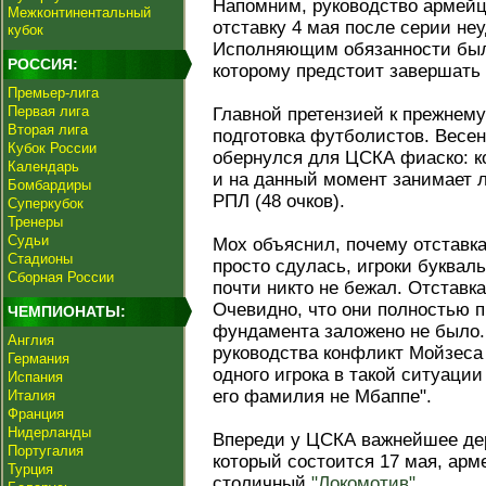
Напомним, руководство армейц
Межконтинентальный
отставку 4 мая после серии не
кубок
Исполняющим обязанности бы
РОССИЯ:
которому предстоит завершать 
Премьер-лига
Первая лига
Главной претензией к прежнем
Вторая лига
подготовка футболистов. Весен
Кубок России
обернулся для ЦСКА фиаско: к
Календарь
и на данный момент занимает 
Бомбардиры
РПЛ (48 очков).
Суперкубок
Тренеры
Судьи
Мох объяснил, почему отставк
Стадионы
просто сдулась, игроки буквал
Сборная России
почти никто не бежал. Отставка
Очевидно, что они полностью 
ЧЕМПИОНАТЫ:
фундамента заложено не было.
Англия
руководства конфликт Мойзеса
Германия
одного игрока в такой ситуации
Испания
его фамилия не Мбаппе".
Италия
Франция
Нидерланды
Впереди у ЦСКА важнейшее дер
Португалия
который состоится 17 мая, арм
Турция
столичный
"Локомотив"
.