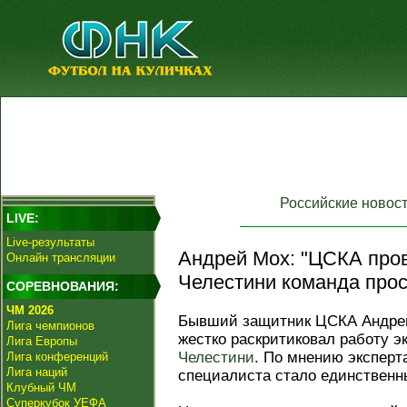
Российские новос
LIVE:
Live-результаты
Андрей Мох: "ЦСКА про
Онлайн трансляции
Челестини команда прос
СОРЕВНОВАНИЯ:
ЧМ 2026
Бывший защитник ЦСКА Андрей
Лига чемпионов
жестко раскритиковал работу э
Лига Европы
Челестини
. По мнению эксперт
Лига конференций
Лига наций
специалиста стало единственн
Клубный ЧМ
Суперкубок УЕФА