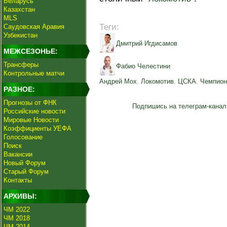
Беларусь
Казахстан
MLS
Теги:
Саудовская Аравия
Узбекистан
Дмитрий Игдисамов
МЕЖСЕЗОНЬЕ:
Трансферы
Фабио Челестини
Контрольные матчи
Андрей Мох
,
Локомотив
,
ЦСКА
,
Чемпион
РАЗНОЕ:
Прогнозы от ФНК
Подпишись на телеграм-канал
Российские новости
Мировые Новости
Коэффициенты УЕФА
Голосование
Поиск
Вакансии
Новый Форум
Старый Форум
Контакты
АРХИВЫ:
ЧМ 2022
ЧМ 2018
ЧМ 2014