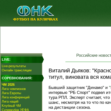
Российские новос
LIVE:
Live-результаты
Виталий Дьяков: "Красно
Онлайн трансляции
титул, виновата вся ком
СОРЕВНОВАНИЯ:
ЧМ 2026
Бывший защитник "Динамо" и
Лига чемпионов
интервью "РБ Спорт" подвел ит
Лига Европы
тура РПЛ. Эксперт считает, чт
Лига конференций
Лига наций
шанс, несмотря на то что по ка
Клубный ЧМ
на дистанции сезона.
Суперкубок УЕФА