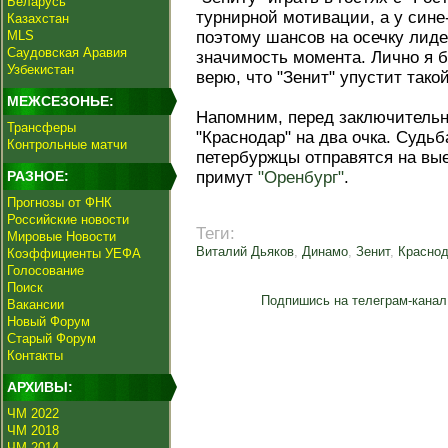
Беларусь
турнирной мотивации, а у сине
Казахстан
MLS
поэтому шансов на осечку лид
Саудовская Аравия
значимость момента. Лично я бу
Узбекистан
верю, что "Зенит" упустит тако
МЕЖСЕЗОНЬЕ:
Напомним, перед заключительн
Трансферы
"Краснодар" на два очка. Судьб
Контрольные матчи
петербуржцы отправятся на выез
РАЗНОЕ:
примут
"Оренбург"
.
Прогнозы от ФНК
Российские новости
Теги:
Мировые Новости
Виталий Дьяков
,
Динамо
,
Зенит
,
Красно
Коэффициенты УЕФА
Голосование
Поиск
Подпишись на телеграм-канал
Вакансии
Новый Форум
Старый Форум
Контакты
АРХИВЫ:
ЧМ 2022
ЧМ 2018
ЧМ 2014