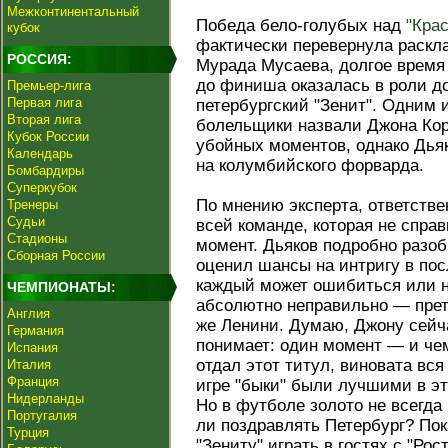
Межконтинентальный
Победа бело-голубых над
"Кра
кубок
фактически перевернула раскла
РОССИЯ:
Мурада Мусаева, долгое время
до финиша оказалась в роли д
Премьер-лига
Первая лига
петербургский "Зенит". Одним 
Вторая лига
болельщики назвали Джона Кор
Кубок России
убойных моментов, однако Дьяк
Календарь
на колумбийского форварда.
Бомбардиры
Суперкубок
По мнению эксперта, ответстве
Тренеры
Судьи
всей команде, которая не спр
Стадионы
момент. Дьяков подробно разо
Сборная России
оценил шансы на интригу в пос
каждый может ошибиться или н
ЧЕМПИОНАТЫ:
абсолютно неправильно — прет
Англия
же Ленини. Думаю, Джону сейча
Германия
понимает: один момент — и че
Испания
отдал этот титул, виновата вся
Италия
Франция
игре "быки" были лучшими в э
Нидерланды
Но в футболе золото не всегда 
Португалия
ли поздравлять Петербург? Пок
Турция
"Зениту" играть в гостях с "Рос