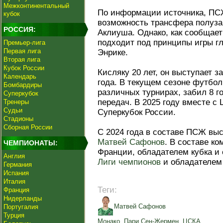
Межконтинентальный
По информации источника, ПС
кубок
возможность трансфера полуз
РОССИЯ:
Аклиуша. Однако, как сообщает
подходит под принципы игры гл
Премьер-лига
Первая лига
Энрике.
Вторая лига
Кубок России
Кисляку 20 лет, он выступает 
Календарь
года. В текущем сезоне футбол
Бомбардиры
различных турнирах, забил 8 г
Суперкубок
передач. В 2025 году вместе с
Тренеры
Судьи
Суперкубок России.
Стадионы
Сборная России
С 2024 года в составе ПСЖ выс
Матвей Сафонов
. В составе к
ЧЕМПИОНАТЫ:
Франции, обладателем кубка и 
Англия
Лиги чемпионов
и обладателем 
Германия
Испания
Италия
Теги:
Франция
Нидерланды
Матвей Сафонов
Португалия
Турция
Монако
,
Пари Сен-Жермен
,
ЦСКА