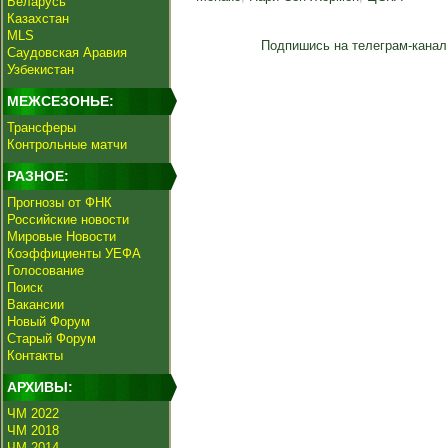
Беларусь
Казахстан
MLS
Подпишись на телеграм-канал
Саудовская Аравия
Узбекистан
МЕЖСЕЗОНЬЕ:
Трансферы
Контрольные матчи
РАЗНОЕ:
Прогнозы от ФНК
Российские новости
Мировые Новости
Коэффициенты УЕФА
Голосование
Поиск
Вакансии
Новый Форум
Старый Форум
Контакты
АРХИВЫ:
ЧМ 2022
ЧМ 2018
ЧМ 2014