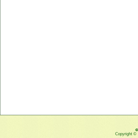
Ф
Copyright ©