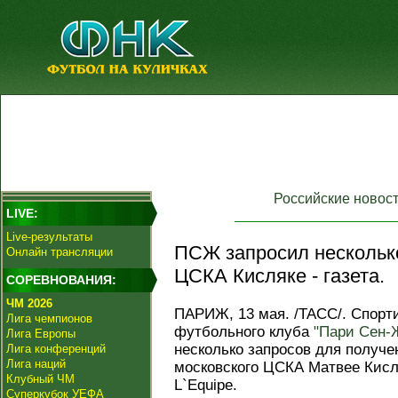
Российские новос
LIVE:
Live-результаты
ПСЖ запросил несколько
Онлайн трансляции
ЦСКА Кисляке - газета.
СОРЕВНОВАНИЯ:
ЧМ 2026
ПАРИЖ, 13 мая. /ТАСС/. Спорт
Лига чемпионов
футбольного клуба
"Пари Сен-
Лига Европы
несколько запросов для получе
Лига конференций
Лига наций
московского ЦСКА Матвее Кисл
Клубный ЧМ
L`Equipe.
Суперкубок УЕФА