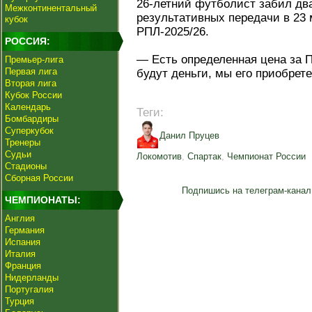
26-летний футболист забил два
Межконтинентальный
результативных передачи в 23
кубок
РПЛ-2025/26.
РОССИЯ:
— Есть определенная цена за П
Премьер-лига
Первая лига
будут деньги, мы его приобрете
Вторая лига
Кубок России
Календарь
Теги:
Бомбардиры
Суперкубок
Данил Пруцев
Тренеры
Судьи
Локомотив
,
Спартак
,
Чемпионат России
Стадионы
Сборная России
Подпишись на телеграм-канал
ЧЕМПИОНАТЫ:
Англия
Германия
Испания
Италия
Франция
Нидерланды
Португалия
Турция