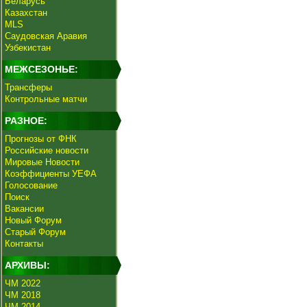
Беларусь
Казахстан
MLS
Саудовская Аравия
Узбекистан
МЕЖСЕЗОНЬЕ:
Трансферы
Контрольные матчи
РАЗНОЕ:
Прогнозы от ФНК
Российские новости
Мировые Новости
Коэффициенты УЕФА
Голосование
Поиск
Вакансии
Новый Форум
Старый Форум
Контакты
АРХИВЫ:
ЧМ 2022
ЧМ 2018
ЧМ 2014