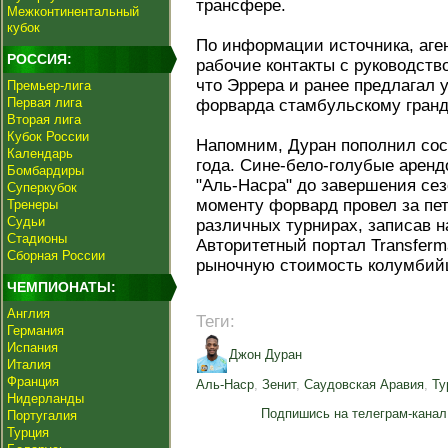
трансфере.
Межконтинентальный
кубок
По информации источника, аге
РОССИЯ:
рабочие контакты с руководст
что Эррера и ранее предлагал 
Премьер-лига
Первая лига
форварда стамбульскому гранд
Вторая лига
Кубок России
Напомним, Дуран пополнил сос
Календарь
года. Сине-бело-голубые аренд
Бомбардиры
"Аль-Насра" до завершения сез
Суперкубок
моменту форвард провел за пет
Тренеры
Судьи
различных турнирах, записав н
Стадионы
Авторитетный портал Transferm
Сборная России
рыночную стоимость колумбийц
ЧЕМПИОНАТЫ:
Англия
Теги:
Германия
Испания
Джон Дуран
Италия
Франция
Аль-Наср
,
Зенит
,
Саудовская Аравия
,
Ту
Нидерланды
Подпишись на телеграм-канал
Португалия
Турция