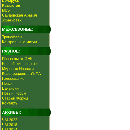
Беларусь
Казахстан
MLS
Саудовская Аравия
Узбекистан
МЕЖСЕЗОНЬЕ:
Трансферы
Контрольные матчи
РАЗНОЕ:
Прогнозы от ФНК
Российские новости
Мировые Новости
Коэффициенты УЕФА
Голосование
Поиск
Вакансии
Новый Форум
Старый Форум
Контакты
АРХИВЫ:
ЧМ 2022
ЧМ 2018
ЧМ 2014