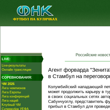
Российские новос
LIVE:
Live-результаты
Агент форварда "Зенита
Онлайн трансляции
в Стамбул на переговор
СОРЕВНОВАНИЯ:
ЧМ 2026
Колумбийский нападающий пет
Лига чемпионов
может продолжить карьеру в ту
Лига Европы
в своих социальных сетях авт
Лига конференций
Лига наций
Сабунчуоглу, представитель ф
Клубный ЧМ
прибыл в Стамбул для проведе
Суперкубок УЕФА