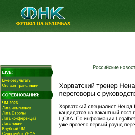
Российские новос
LIVE:
Live-результаты
Хорватский тренер Нен
Онлайн трансляции
переговоры с руководс
СОРЕВНОВАНИЯ:
ЧМ 2026
Хорватский специалист Ненад 
Лига чемпионов
кандидатов на вакантный пост 
Лига Европы
ЦСКА. По информации Legalbet,
Лига конференций
Лига наций
уже провело первый раунд пере
Клубный ЧМ
Суперкубок УЕФА