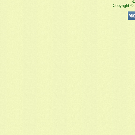
Ф
Copyright ©