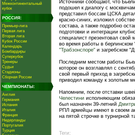
Источники сообщают, что Бьел
Межконтинентальный
подошел к диалогу с москвичам
кубок
представил боссам ЦСКА детал
РОССИЯ:
красно-синих, изложил собств
состава, а также подробно ост
Премьер-лига
Первая лига
подготовки и интеграции клубн
Вторая лига
специалист презентовал свой 
Кубок России
во время работы в берлинском 
Календарь
"Трабзонспоре"
и загребском "Д
Бомбардиры
Суперкубок
Последним местом работы Бьел
Тренеры
Судьи
которое он возглавлял с сентяб
Стадионы
свой первый приход в загребск
Сборная России
приводил команду к золотым м
ЧЕМПИОНАТЫ:
Напомним, после отставки шве
Англия
Челестини
исполняющим обязан
Германия
был назначен 39-летний
Дмитр
Испания
РПЛ армейцы имеют в своем ак
Италия
Франция
на пятой строчке в турнирной т
Нидерланды
Португалия
Турция
Теги: