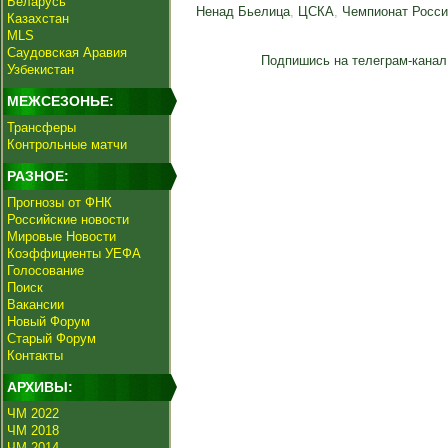
Беларусь
Ненад Бьелица
,
ЦСКА
,
Чемпионат Росси
Казахстан
MLS
Саудовская Аравия
Подпишись на телеграм-канал
Узбекистан
МЕЖСЕЗОНЬЕ:
Трансферы
Контрольные матчи
РАЗНОЕ:
Прогнозы от ФНК
Российские новости
Мировые Новости
Коэффициенты УЕФА
Голосование
Поиск
Вакансии
Новый Форум
Старый Форум
Контакты
АРХИВЫ:
ЧМ 2022
ЧМ 2018
ЧМ 2014