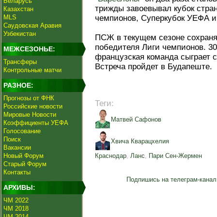
Беларусь
трижды завоевывал кубок стран
Казахстан
MLS
чемпионов, Суперкубок УЕФА и
Саудовская Аравия
Узбекистан
ПСЖ в текущем сезоне сохраня
победителя Лиги чемпионов. 3
МЕЖСЕЗОНЬЕ:
французская команда сыграет с
Трансферы
Встреча пройдет в Будапеште.
Контрольные матчи
РАЗНОЕ:
Прогнозы от ФНК
Теги:
Российские новости
Мировые Новости
Матвей Сафонов
Коэффициенты УЕФА
Голосование
Поиск
Хвича Кварацхелия
Вакансии
Новый Форум
Краснодар
,
Ланс
,
Пари Сен-Жермен
Старый Форум
Контакты
Подпишись на телеграм-канал
АРХИВЫ:
ЧМ 2022
ЧМ 2018
ЧМ 2014