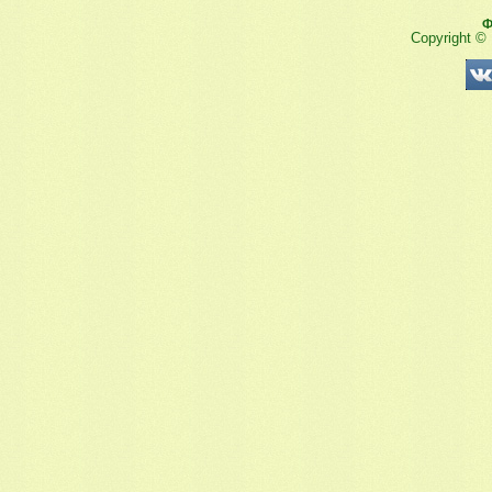
Ф
Copyright ©