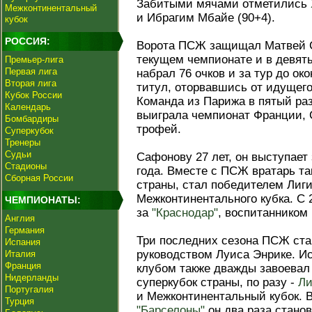
Забитыми мячами отметились
Межконтинентальный
и Ибрагим Мбайе (90+4).
кубок
РОССИЯ:
Ворота ПСЖ защищал Матвей С
текущем чемпионате и в девяты
Премьер-лига
Первая лига
набрал 76 очков и за тур до о
Вторая лига
титул, оторвавшись от идущего
Кубок России
Команда из Парижа в пятый раз
Календарь
выиграла чемпионат Франции, 
Бомбардиры
трофей.
Суперкубок
Тренеры
Судьи
Сафонову 27 лет, он выступает
Стадионы
года. Вместе с ПСЖ вратарь та
Сборная России
страны, стал победителем Лиг
Межконтинентального кубка. С 
ЧЕМПИОНАТЫ:
за
"Краснодар"
, воспитанником 
Англия
Германия
Три последних сезона ПСЖ ст
Испания
руководством Луиса Энрике. И
Италия
Франция
клубом также дважды завоевал
Нидерланды
суперкубок страны, по разу -
Ли
Португалия
и Межконтинентальный кубок. В
Турция
"Барселоны"
он два раза стано