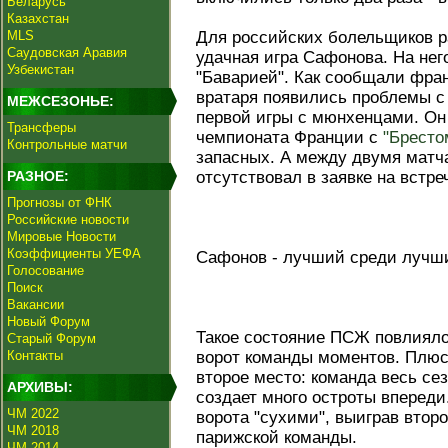
Беларусь
Казахстан
MLS
Для российских болельщиков 
Саудовская Аравия
удачная игра Сафонова. На нег
Узбекистан
"Баварией". Как сообщали фра
вратаря появились проблемы 
МЕЖСЕЗОНЬЕ:
первой игры с мюнхенцами. Он
Трансферы
чемпионата Франции с
"Бресто
Контрольные матчи
запасных. А между двумя матч
РАЗНОЕ:
отсутствовал в заявке на встре
Прогнозы от ФНК
Российские новости
Мировые Новости
Коэффициенты УЕФА
Сафонов - лучший среди лучш
Голосование
Поиск
Вакансии
Новый Форум
Такое состояние ПСЖ повлияло
Старый Форум
Контакты
ворот команды моментов. Плюс 
второе место: команда весь се
АРХИВЫ:
создает много остроты вперед
ЧМ 2022
ворота "сухими", выиграв втор
ЧМ 2018
парижской команды.
ЧМ 2014