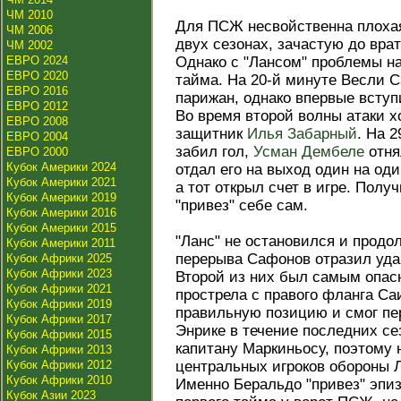
ЧМ 2010
Для ПСЖ несвойственна плохая
ЧМ 2006
двух сезонах, зачастую до вра
ЧМ 2002
ЕВРО 2024
Однако с "Лансом" проблемы на
ЕВРО 2020
тайма. На 20-й минуте Весли С
ЕВРО 2016
парижан, однако впервые вступ
ЕВРО 2012
Во время второй волны атаки х
ЕВРО 2008
защитник
Илья Забарный
. На 
ЕВРО 2004
забил гол,
Усман Дембеле
отня
ЕВРО 2000
Кубок Америки 2024
отдал его на выход один на од
Кубок Америки 2021
а тот открыл счет в игре. Полу
Кубок Америки 2019
"привез" себе сам.
Кубок Америки 2016
Кубок Америки 2015
"Ланс" не остановился и продо
Кубок Америки 2011
перерыва Сафонов отразил уд
Кубок Африки 2025
Кубок Африки 2023
Второй из них был самым опасн
Кубок Африки 2021
прострела с правого фланга Са
Кубок Африки 2019
правильную позицию и смог пер
Кубок Африки 2017
Энрике в течение последних се
Кубок Африки 2015
капитану Маркиньосу, поэтому 
Кубок Африки 2013
Кубок Африки 2012
центральных игроков обороны Л
Кубок Африки 2010
Именно Беральдо "привез" эпи
Кубок Азии 2023