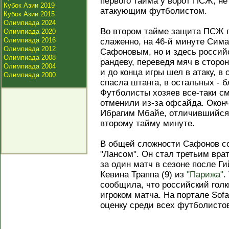
первого тайма у ворот ПСЖ, не
Кубок Азии 2019
атакующим футболистом.
Кубок Азии 2015
Олимпиада 2024
Во втором тайме защита ПСЖ п
Олимпиада 2020
Олимпиада 2016
слаженно, на 46-й минуте Сима
Олимпиада 2012
Сафоновым, но и здесь россий
Олимпиада 2008
рандеву, переведя мяч в сторо
Олимпиада 2004
и до конца игры шел в атаку, 
Олимпиада 2000
спасла штанга, в остальных - 
Футболисты хозяев все-таки см
отменили из-за офсайда. Оконч
Ибрагим Мбайе, отличившийся 
второму тайму минуте.
В общей сложности Сафонов со
"Лансом". Он стал третьим вра
за один матч в сезоне после Ги
Кевина Траппа (9) из
"Парижа"
.
сообщила, что российский гол
игроком матча. На портале So
оценку среди всех футболистов 