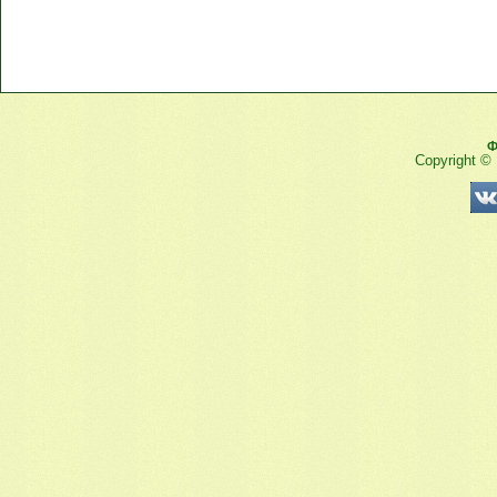
Ф
Copyright ©