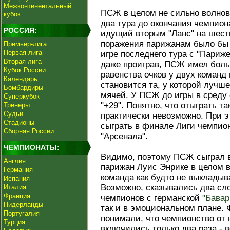
Межконтинентальный
ПСЖ в целом не сильно волнова
кубок
два тура до окончания чемпио
РОССИЯ:
идущий вторым "Ланс" на шесть
поражения парижанам было бы 
Премьер-лига
Первая лига
игре последнего тура с "Париж
Вторая лига
даже проиграв, ПСЖ имел боль
Кубок России
равенства очков у двух коман
Календарь
становится та, у которой лучш
Бомбардиры
мячей. У ПСЖ до игры в среду о
Суперкубок
"+29". Понятно, что отыграть т
Тренеры
Судьи
практически невозможно. При 
Стадионы
сыграть в финале Лиги чемпион
Сборная России
"Арсенала".
ЧЕМПИОНАТЫ:
Видимо, поэтому ПСЖ сыграл в
Англия
парижан Луис Энрике в целом в
Германия
команда как будто не выкладыв
Испания
Возможно, сказывались два сл
Италия
Франция
чемпионов с германской
"Бавар
Нидерланды
так и в эмоциональном плане. 
Португалия
понимали, что чемпионство от 
Турция
включились только два раза - 