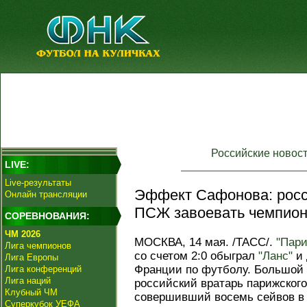
Российские новос
LIVE:
Live-результаты
Эффект Сафонова: росс
Онлайн трансляции
ПСЖ завоевать чемпион
СОРЕВНОВАНИЯ:
ЧМ 2026
МОСКВА, 14 мая. /ТАСС/.
"Пар
Лига чемпионов
со счетом 2:0 обыграл
"Ланс"
и 
Лига Европы
Франции по футболу. Большой 
Лига конференций
Лига наций
российский вратарь парижског
Клубный ЧМ
совершивший восемь сейвов в 
Суперкубок УЕФА