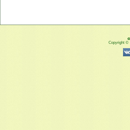
Ф
Copyright ©