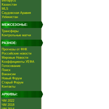
Беларусь
Казахстан
MLS
Саудовская Аравия
Узбекистан
МЕЖСЕЗОНЬЕ:
Трансферы
Контрольные матчи
РАЗНОЕ:
Прогнозы от ФНК
Российские новости
Мировые Новости
Коэффициенты УЕФА
Голосование
Поиск
Вакансии
Новый Форум
Старый Форум
Контакты
АРХИВЫ:
ЧМ 2022
ЧМ 2018
ЧМ 2014