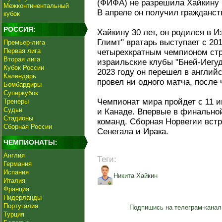
(ФИФА) не разрешила Хайкину 
Межконтинентальный
В апреле он получил гражданст
кубок
РОССИЯ:
Хайкину 30 лет, он родился в И
Глимт" вратарь выступает с 201
Премьер-лига
Первая лига
четырехкратным чемпионом стр
Вторая лига
израильские клубы "Бней-Иегуд
Кубок России
2023 году он перешел в английс
Календарь
провел ни одного матча, после 
Бомбардиры
Суперкубок
Чемпионат мира пройдет с 11 
Тренеры
Судьи
и Канаде. Впервые в финальной
Стадионы
команд. Сборная Норвегии вст
Сборная России
Сенегала и Ирака.
ЧЕМПИОНАТЫ:
Англия
Теги:
Германия
Испания
Никита Хайкин
Италия
Франция
Нидерланды
Португалия
Подпишись на телеграм-канал
Турция