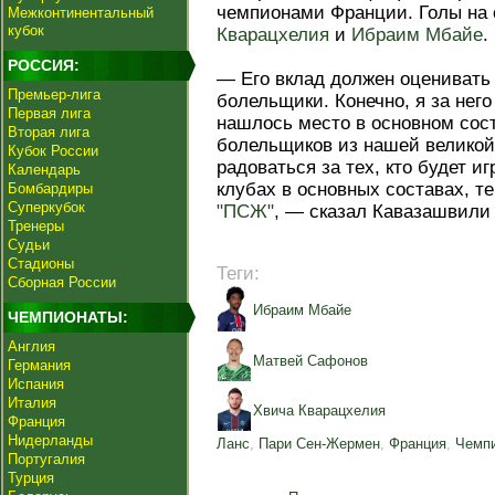
чемпионами Франции. Голы на 
Межконтинентальный
кубок
Кварацхелия
и
Ибраим Мбайе
.
РОССИЯ:
— Его вклад должен оценивать н
Премьер-лига
болельщики. Конечно, я за него
Первая лига
нашлось место в основном сост
Вторая лига
болельщиков из нашей великой
Кубок России
радоваться за тех, кто будет и
Календарь
клубах в основных составах, те
Бомбардиры
Суперкубок
"ПСЖ"
, — сказал Кавазашвили 
Тренеры
Судьи
Стадионы
Теги:
Сборная России
Ибраим Мбайе
ЧЕМПИОНАТЫ:
Англия
Матвей Сафонов
Германия
Испания
Италия
Хвича Кварацхелия
Франция
Нидерланды
Ланс
,
Пари Сен-Жермен
,
Франция
,
Чемпи
Португалия
Турция