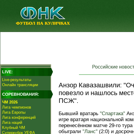
Российские новос
LIVE:
Live-результаты
Анзор Кавазашвили: "Оч
Онлайн трансляции
повезло и нашлось мест
СОРЕВНОВАНИЯ:
ПСЖ".
ЧМ 2026
Лига чемпионов
Лига Европы
Бывший вратарь
"Спартака"
Анз
Лига конференций
игре вратаря национальной ко
Лига наций
перенесённом матче 29-го тура 
Клубный ЧМ
обыграли
"Ланс"
(2:0) и досроч
Суперкубок УЕФА