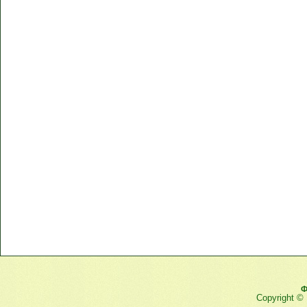
Ф
Copyright ©