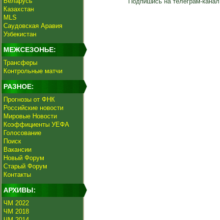
Беларусь
Подпишись на телеграм-канал
Казахстан
MLS
Саудовская Аравия
Узбекистан
МЕЖСЕЗОНЬЕ:
Трансферы
Контрольные матчи
РАЗНОЕ:
Прогнозы от ФНК
Российские новости
Мировые Новости
Коэффициенты УЕФА
Голосование
Поиск
Вакансии
Новый Форум
Старый Форум
Контакты
АРХИВЫ:
ЧМ 2022
ЧМ 2018
ЧМ 2014