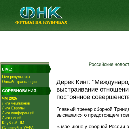
Российские новос
LIVE:
Live-результаты
Дерек Кинг: "Междунаро
Онлайн трансляции
выстраивание отношений
СОРЕВНОВАНИЯ:
постоянное совершенств
ЧМ 2026
Лига чемпионов
Лига Европы
Главный тренер сборной Тринид
Лига конференций
высказался о предстоящем тов
Лига наций
Клубный ЧМ
В мае-июне у сборной России 
Суперкубок УЕФА