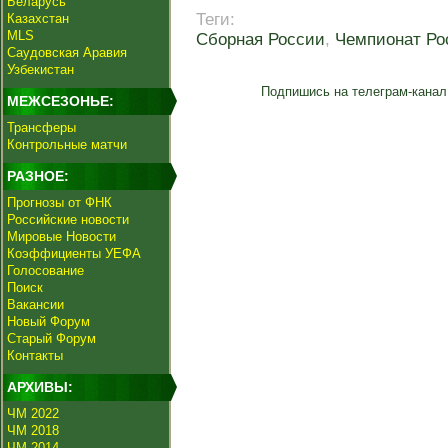
Беларусь
Теги:
Казахстан
MLS
Сборная России
,
Чемпионат Ро
Саудовская Аравия
Узбекистан
Подпишись на телеграм-канал
МЕЖСЕЗОНЬЕ:
Трансферы
Контрольные матчи
РАЗНОЕ:
Прогнозы от ФНК
Российские новости
Мировые Новости
Коэффициенты УЕФА
Голосование
Поиск
Вакансии
Новый Форум
Старый Форум
Контакты
АРХИВЫ:
ЧМ 2022
ЧМ 2018
ЧМ 2014