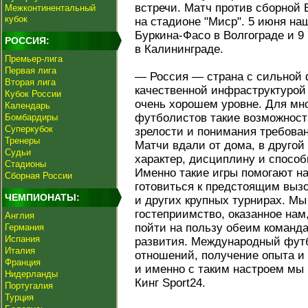
встречи. Матч против сборной 
Межконтинентальный
кубок
на стадионе "Миср". 5 июня н
Буркина-Фасо в Волгограде и 9
РОССИЯ:
в Калининграде.
Премьер-лига
Первая лига
— Россия — страна с сильной 
Вторая лига
качественной инфраструктурой
Кубок России
очень хорошем уровне. Для мн
Календарь
футболистов такие возможности
Бомбардиры
Суперкубок
зрелости и понимания требова
Тренеры
Матчи вдали от дома, в другой
Судьи
характер, дисциплину и способ
Стадионы
Именно такие игры помогают на
Сборная России
готовиться к предстоящим выз
ЧЕМПИОНАТЫ:
и других крупных турнирах. М
гостеприимство, оказанное нам,
Англия
пойти на пользу обеим команда
Германия
Испания
развития. Международный фут
Италия
отношений, получение опыта и
Франция
и именно с таким настроем мы 
Нидерланды
Кинг Sport24.
Португалия
Турция