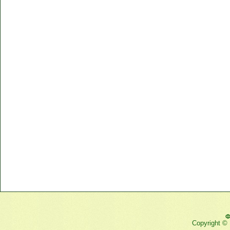
Ф
Copyright ©