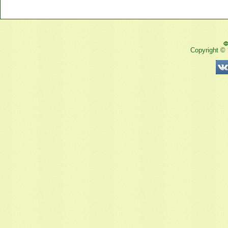
Ф
Copyright ©