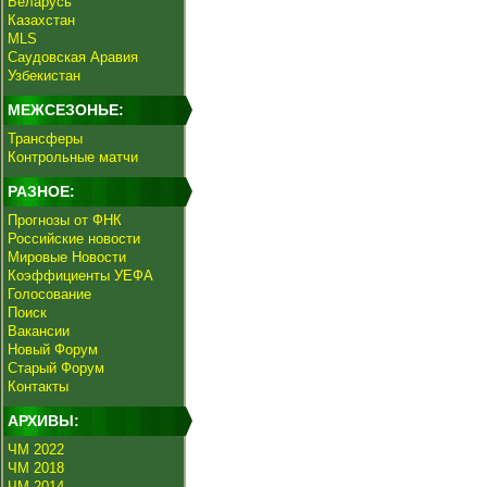
Беларусь
Казахстан
MLS
Саудовская Аравия
Узбекистан
МЕЖСЕЗОНЬЕ:
Трансферы
Контрольные матчи
РАЗНОЕ:
Прогнозы от ФНК
Российские новости
Мировые Новости
Коэффициенты УЕФА
Голосование
Поиск
Вакансии
Новый Форум
Старый Форум
Контакты
АРХИВЫ:
ЧМ 2022
ЧМ 2018
ЧМ 2014