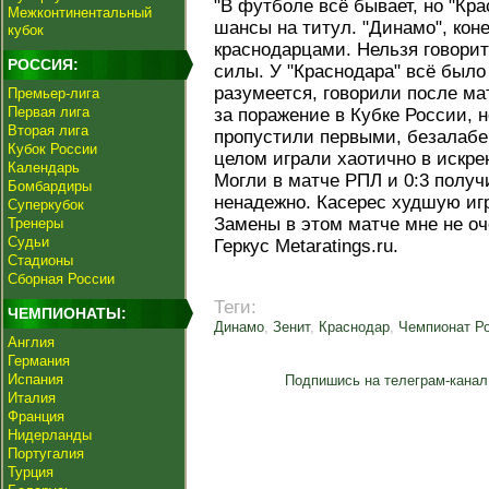
"В футболе всё бывает, но "Кр
Межконтинентальный
шансы на титул. "Динамо", коне
кубок
краснодарцами. Нельзя говорит
РОССИЯ:
силы. У "Краснодара" всё было 
разумеется, говорили после ма
Премьер-лига
Первая лига
за поражение в Кубке России, 
Вторая лига
пропустили первыми, безалабер
Кубок России
целом играли хаотично в искре
Календарь
Могли в матче РПЛ и 0:3 получ
Бомбардиры
ненадежно. Касерес худшую иг
Суперкубок
Замены в этом матче мне не оч
Тренеры
Судьи
Геркус Metaratings.ru.
Стадионы
Сборная России
Теги:
ЧЕМПИОНАТЫ:
Динамо
,
Зенит
,
Краснодар
,
Чемпионат Р
Англия
Германия
Испания
Подпишись на телеграм-канал
Италия
Франция
Нидерланды
Португалия
Турция