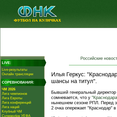
Российские новос
LIVE:
Live-результаты
Илья Геркус: "Краснода
Онлайн трансляции
шансы на титул".
СОРЕВНОВАНИЯ:
ЧМ 2026
Бывший генеральный директо
Лига чемпионов
сомневается, что у
"Краснодара
Лига Европы
нынешнем сезоне РПЛ. Перед 
Лига конференций
Лига наций
2 очка опережает "Краснодар" 
Клубный ЧМ
Суперкубок УЕФА