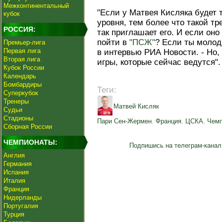
Межконтинентальный
"Если у Матвея Кисляка будет
кубок
уровня, тем более что такой тр
РОССИЯ:
так приглашает его. И если оно
пойти в
"ПСЖ"
? Если ты молод,
Премьер-лига
Первая лига
в интервью РИА Новости. - Но, 
Вторая лига
игры, которые сейчас ведутся".
Кубок России
Календарь
Бомбардиры
Теги:
Суперкубок
Тренеры
Матвей Кисляк
Судьи
Стадионы
Пари Сен-Жермен
,
Франция
,
ЦСКА
,
Чемп
Сборная России
ЧЕМПИОНАТЫ:
Подпишись на телеграм-канал
Англия
Германия
Испания
Италия
Франция
Нидерланды
Португалия
Турция