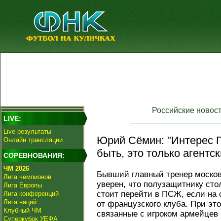
Российские новос
LIVE:
Live-результаты
Юрий Сёмин: "Интерес 
Онлайн трансляции
быть, это только агентск
СОРЕВНОВАНИЯ:
ЧМ 2026
Бывший главный тренер моско
Лига чемпионов
уверен, что полузащитнику ст
Лига Европы
стоит перейти в ПСЖ, если на
Лига конференций
Лига наций
от французского клуба. При это
Клубный ЧМ
связанные с игроком армейцев 
Суперкубок УЕФА