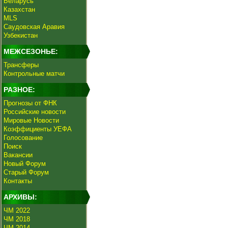
Беларусь
Казахстан
MLS
Саудовская Аравия
Узбекистан
МЕЖСЕЗОНЬЕ:
Трансферы
Контрольные матчи
РАЗНОЕ:
Прогнозы от ФНК
Российские новости
Мировые Новости
Коэффициенты УЕФА
Голосование
Поиск
Вакансии
Новый Форум
Старый Форум
Контакты
АРХИВЫ:
ЧМ 2022
ЧМ 2018
ЧМ 2014