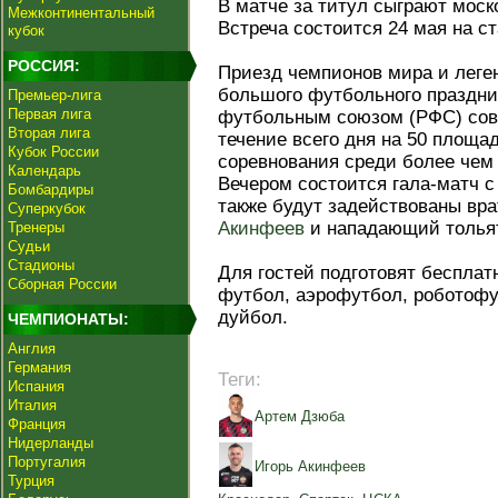
В матче за титул сыграют мос
Межконтинентальный
Встреча состоится 24 мая на с
кубок
РОССИЯ:
Приезд чемпионов мира и леге
большого футбольного праздни
Премьер-лига
Первая лига
футбольным союзом (РФС) сов
Вторая лига
течение всего дня на 50 площа
Кубок России
соревнования среди более чем 
Календарь
Вечером состоится гала-матч с
Бомбардиры
также будут задействованы вр
Суперкубок
Акинфеев
и нападающий толья
Тренеры
Судьи
Стадионы
Для гостей подготовят бесплат
Сборная России
футбол, аэрофутбол, роботофу
дуйбол.
ЧЕМПИОНАТЫ:
Англия
Германия
Теги:
Испания
Италия
Артем Дзюба
Франция
Нидерланды
Португалия
Игорь Акинфеев
Турция