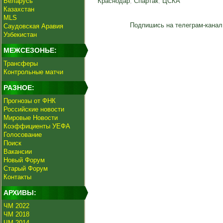
Беларусь
Краснодар
,
Спартак
,
ЦСКА
Казахстан
MLS
Подпишись на телеграм-канал
Саудовская Аравия
Узбекистан
МЕЖСЕЗОНЬЕ:
Трансферы
Контрольные матчи
РАЗНОЕ:
Прогнозы от ФНК
Российские новости
Мировые Новости
Коэффициенты УЕФА
Голосование
Поиск
Вакансии
Новый Форум
Старый Форум
Контакты
АРХИВЫ:
ЧМ 2022
ЧМ 2018
ЧМ 2014