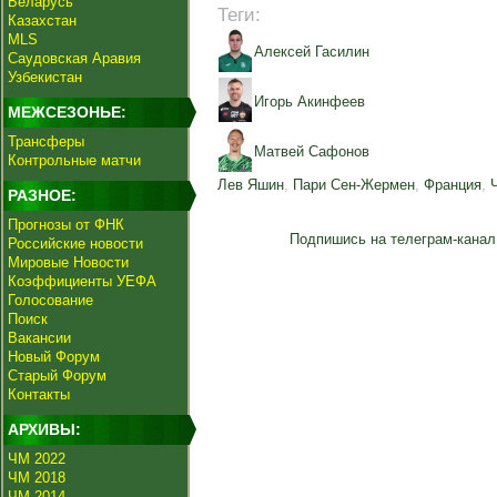
Беларусь
Теги:
Казахстан
MLS
Алексей Гасилин
Саудовская Аравия
Узбекистан
Игорь Акинфеев
МЕЖСЕЗОНЬЕ:
Трансферы
Матвей Сафонов
Контрольные матчи
Лев Яшин
,
Пари Сен-Жермен
,
Франция
,
РАЗНОЕ:
Прогнозы от ФНК
Подпишись на телеграм-канал
Российские новости
Мировые Новости
Коэффициенты УЕФА
Голосование
Поиск
Вакансии
Новый Форум
Старый Форум
Контакты
АРХИВЫ:
ЧМ 2022
ЧМ 2018
ЧМ 2014