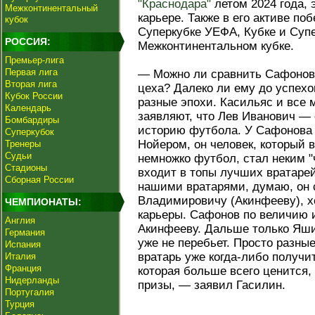
"Краснодара"
летом 2024 года, 
Межконтинентальный
карьере. Также в его активе по
кубок
Суперкубке УЕФА, Кубке и Супе
РОССИЯ:
Межконтинентальном кубке.
Премьер-лига
Первая лига
— Можно ли сравнить Сафонова
Вторая лига
цеха? Далеко ли ему до успехо
Кубок России
разные эпохи. Касильяс и все 
Календарь
заявляют, что Лев Иванович —
Бомбардиры
историю футбола. У Сафонова 
Суперкубок
Нойером, он человек, который 
Тренеры
Судьи
немножко футбол, стал неким 
Стадионы
входит в топы лучших вратарей
Сборная России
нашими вратарями, думаю, он 
Владимировичу (Акинфееву), хо
ЧЕМПИОНАТЫ:
карьеры. Сафонов по величию и
Англия
Акинфееву. Дальше только Яшин
Германия
уже не перебьет. Просто разные
Испания
вратарь уже когда-либо получит
Италия
Франция
которая больше всего ценится
Нидерланды
призы, — заявил Гасилин.
Португалия
Турция