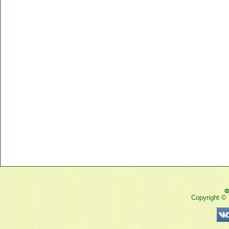
Ф
Copyright ©