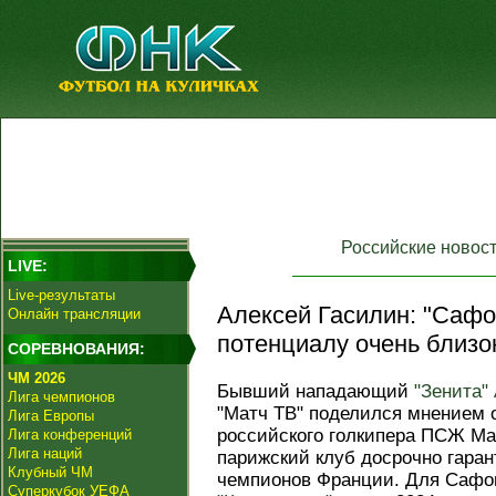
Российские новос
LIVE:
Live-результаты
Алексей Гасилин: "Сафо
Онлайн трансляции
потенциалу очень близо
СОРЕВНОВАНИЯ:
ЧМ 2026
Бывший нападающий
"Зенита"
Лига чемпионов
"Матч ТВ" поделился мнением 
Лига Европы
российского голкипера ПСЖ Ма
Лига конференций
Лига наций
парижский клуб досрочно гаран
Клубный ЧМ
чемпионов Франции. Для Сафон
Суперкубок УЕФА