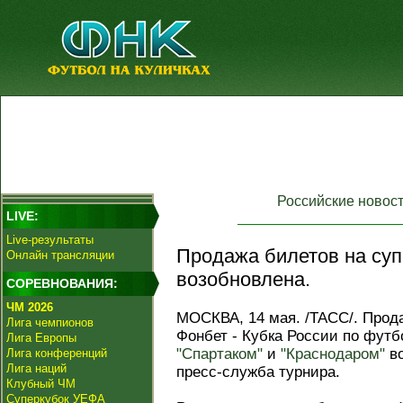
Российские новос
LIVE:
Live-результаты
Продажа билетов на су
Онлайн трансляции
возобновлена.
СОРЕВНОВАНИЯ:
ЧМ 2026
МОСКВА, 14 мая. /ТАСС/. Прод
Лига чемпионов
Фонбет - Кубка России по фут
Лига Европы
"Спартаком"
и
"Краснодаром"
во
Лига конференций
Лига наций
пресс-служба турнира.
Клубный ЧМ
Суперкубок УЕФА