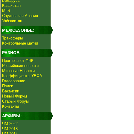
Беларусь
Казахстан
MLS
Саудовская Аравия
Узбекистан
МЕЖСЕЗОНЬЕ:
Трансферы
Контрольные матчи
РАЗНОЕ:
Прогнозы от ФНК
Российские новости
Мировые Новости
Коэффициенты УЕФА
Голосование
Поиск
Вакансии
Новый Форум
Старый Форум
Контакты
АРХИВЫ:
ЧМ 2022
ЧМ 2018
ЧМ 2014