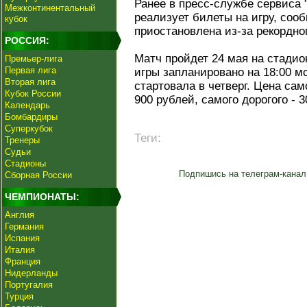
Ранее в пресс-службе сервиса 
Межконтинентальный
реализует билеты на игру, со
кубок
приостановлена из-за рекордно
РОССИЯ:
Матч пройдет 24 мая на стади
Премьер-лига
Первая лига
игры запланировано на 18:00 м
Вторая лига
стартовала в четверг. Цена са
Кубок России
900 рублей, самого дорогого - 3
Календарь
Бомбардиры
Суперкубок
Теги:
Тренеры
Судьи
Стадионы
Подпишись на телеграм-канал
Сборная России
ЧЕМПИОНАТЫ:
Англия
Германия
Испания
Италия
Франция
Нидерланды
Португалия
Турция