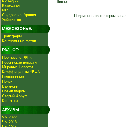
Беларусь
Шинник
Казахстан
MLS
Саудовская Аравия
Подпишись на телеграм-канал
Узбекистан
МЕЖСЕЗОНЬЕ:
Трансферы
Контрольные матчи
РАЗНОЕ:
Прогнозы от ФНК
Российские новости
Мировые Новости
Коэффициенты УЕФА
Голосование
Поиск
Вакансии
Новый Форум
Старый Форум
Контакты
АРХИВЫ:
ЧМ 2022
ЧМ 2018
ЧМ 2014