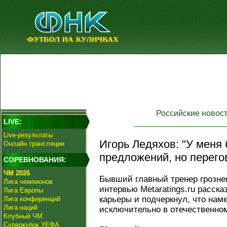
Российские новос
LIVE:
Live-результаты
Игорь Ледяхов: "У меня
Онлайн трансляции
предложений, но перегов
СОРЕВНОВАНИЯ:
ЧМ 2026
Бывший главный тренер грознен
Лига чемпионов
интервью Metaratings.ru расск
Лига Европы
карьеры и подчеркнул, что нам
Лига конференций
Лига наций
исключительно в отечественно
Клубный ЧМ
Суперкубок УЕФА