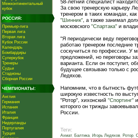
58-летний специалист находитс
Межконтинентальный
За свою тренерскую карьеру Л
кубок
тренером в таких командах, ка
РОССИЯ:
"Шинник"
, а также занимал до
московского
"Спартака"
и влади
Премьер-лига
Первая лига
Вторая лига
"Я периодически веду перегово
Кубок России
работаю тренером последние тр
Календарь
соскучиться по профессии. У м
Бомбардиры
предложений, но переговоры за
Суперкубок
варианта. Если он поступит, о
Тренеры
Судьи
будущее связываю только с ро
Стадионы
Ледяхов.
Сборная России
Напомним, что в бытность фут
ЧЕМПИОНАТЫ:
широкую известность по высту
Англия
"Ротор", хихонский
"Спортинг"
и
Германия
которого он трижды завоевыва
Испания
России.
Италия
Франция
Нидерланды
Португалия
Теги:
Турция
Ахмат
,
Балтика
,
Игорь Ледяхов
,
Ротор
,
С