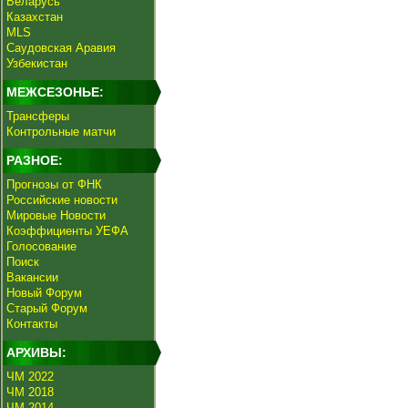
Беларусь
Казахстан
MLS
Саудовская Аравия
Узбекистан
МЕЖСЕЗОНЬЕ:
Трансферы
Контрольные матчи
РАЗНОЕ:
Прогнозы от ФНК
Российские новости
Мировые Новости
Коэффициенты УЕФА
Голосование
Поиск
Вакансии
Новый Форум
Старый Форум
Контакты
АРХИВЫ:
ЧМ 2022
ЧМ 2018
ЧМ 2014