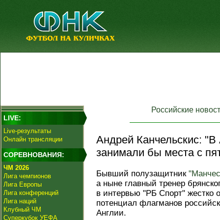
Российские новос
LIVE:
Live-результаты
Андрей Канчельскис: "В
Онлайн трансляции
занимали бы места с пят
СОРЕВНОВАНИЯ:
ЧМ 2026
Бывший полузащитник
"Манче
Лига чемпионов
а ныне главный тренер брянско
Лига Европы
в интервью "РБ Спорт" жестко 
Лига конференций
Лига наций
потенциал флагманов российск
Клубный ЧМ
Англии.
Суперкубок УЕФА