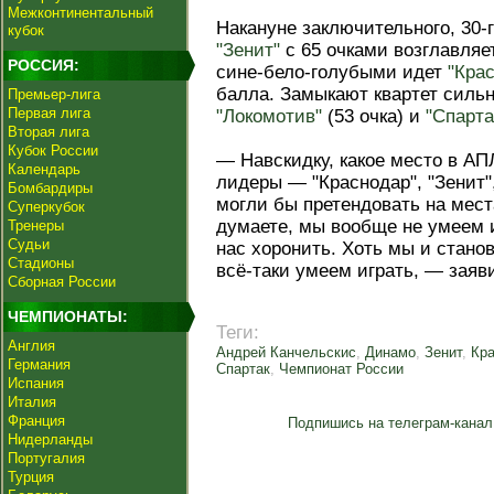
Межконтинентальный
Накануне заключительного, 30-
кубок
"Зенит"
с 65 очками возглавляе
РОССИЯ:
сине-бело-голубыми идет
"Кра
балла. Замыкают квартет силь
Премьер-лига
Первая лига
"Локомотив"
(53 очка) и
"Спарта
Вторая лига
Кубок России
— Навскидку, какое место в А
Календарь
лидеры — "Краснодар", "Зенит"
Бомбардиры
могли бы претендовать на места
Суперкубок
думаете, мы вообще не умеем 
Тренеры
Судьи
нас хоронить. Хоть мы и стано
Стадионы
всё-таки умеем играть, — заяв
Сборная России
ЧЕМПИОНАТЫ:
Теги:
Англия
Андрей Канчельскис
,
Динамо
,
Зенит
,
Кр
Германия
Спартак
,
Чемпионат России
Испания
Италия
Франция
Подпишись на телеграм-канал
Нидерланды
Португалия
Турция