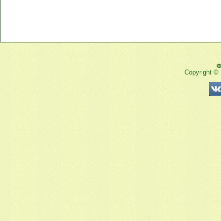
Ф
Copyright ©