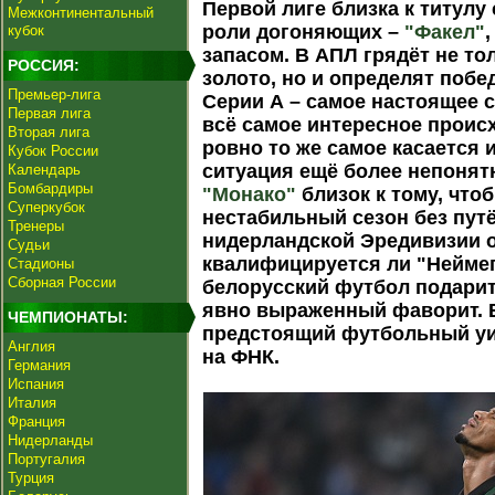
Первой лиге близка к титул
Межконтинентальный
роли догоняющих –
"Факел"
кубок
запасом. В АПЛ грядёт не то
РОССИЯ:
золото, но и определят побе
Премьер-лига
Серии А – самое настоящее 
Первая лига
всё самое интересное проис
Вторая лига
ровно то же самое касается 
Кубок России
ситуация ещё более непонят
Календарь
Бомбардиры
"Монако"
близок к тому, что
Суперкубок
нестабильный сезон без путё
Тренеры
нидерландской Эредивизии о
Судьи
квалифицируется ли "Неймег
Стадионы
Сборная России
белорусский футбол подарит
явно выраженный фаворит. 
ЧЕМПИОНАТЫ:
предстоящий футбольный уи
Англия
на ФНК.
Германия
Испания
Италия
Франция
Нидерланды
Португалия
Турция