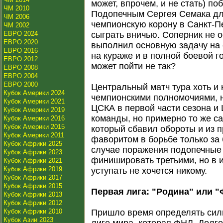
может, впрочем, и не стать) п
ЧМ 2010
Подопечным Сергея Семака для
ЧМ 2006
чемпионскую корону в Санкт-Пе
ЧМ 2002
ЕВРО 2024
сыграть вничью. Соперник не 
ЕВРО 2020
выполнил основную задачу на с
ЕВРО 2016
на кураже и в полной боевой г
ЕВРО 2012
может пойти не так?
ЕВРО 2008
ЕВРО 2004
ЕВРО 2000
Центральный матч тура хоть и 
Кубок Америки 2024
чемпионскими полномочиями, 
Кубок Америки 2021
ЦСКА в первой части сезона и
Кубок Америки 2019
команды, но примерно то же са
Кубок Америки 2016
Кубок Америки 2015
который сбавил обороты и из п
Кубок Америки 2011
фаворитом в борьбе только за
Кубок Африки 2025
случае поражения подопечные
Кубок Африки 2023
финишировать третьими, но в иг
Кубок Африки 2021
Кубок Африки 2019
уступать не хочется никому.
Кубок Африки 2017
Кубок Африки 2015
Первая лига: "Родина" или "
Кубок Африки 2013
Кубок Африки 2012
Кубок Африки 2010
Пришло время определять сил
Кубок Азии 2023