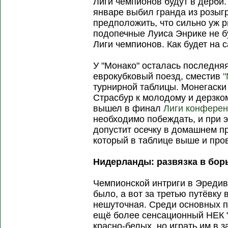
Лиги чемпионов будут в дерби
январе выбил гранда из розыг
предположить, что сильно уж 
подопечные Луиса Энрике не б
Лиги чемпионов. Как будет на 
У "Монако" осталась последня
еврокубковый поезд, сместив
"
турнирной таблицы. Монегаски 
Страсбур к молодому и дерзком
вышел в финал
Лиги конфере
необходимо побеждать, и при э
допустит осечку в домашнем п
который в таблице выше и про
Нидерланды: развязка в борь
Чемпионской интриги в Эредиви
было, а вот за третью путёвку
нешуточная. Среди основных 
ещё более сенсационный НЕК "
красно-белых, но играть им в 