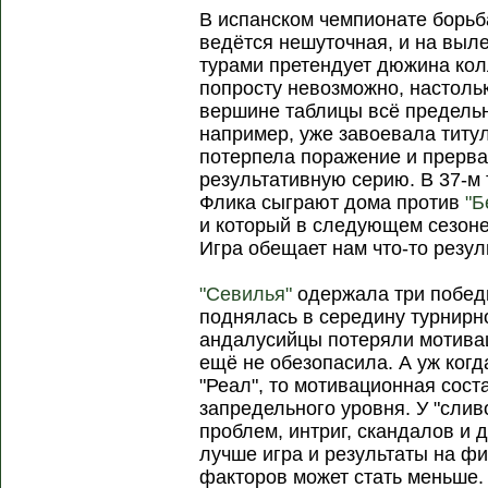
В испанском чемпионате борьб
ведётся нешуточная, и на выл
турами претендует дюжина кол
попросту невозможно, настольк
вершине таблицы всё предель
например, уже завоевала титул
потерпела поражение и прерв
результативную серию. В 37-м
Флика сыграют дома против
"Б
и который в следующем сезоне
Игра обещает нам что-то резул
"Севилья"
одержала три побед
поднялась в середину турнирно
андалусийцы потеряли мотива
ещё не обезопасила. А уж когд
"Реал", то мотивационная со
запредельного уровня. У "сли
проблем, интриг, скандалов и 
лучше игра и результаты на ф
факторов может стать меньше.