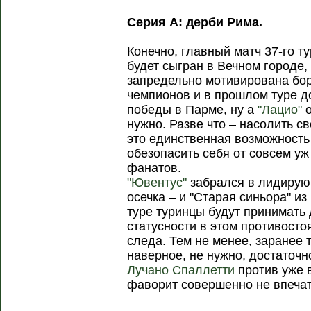
Серия А: дерби Рима.
Конечно, главный матч 37-го т
будет сыгран в Вечном городе,
запредельно мотивирована бор
чемпионов и в прошлом туре д
победы в Парме, ну а
"Лацио"
о
нужно. Разве что – насолить с
это единственная возможность
обезопасить себя от совсем у
фанатов.
"Ювентус"
забрался в лидирующ
осечка – и "Старая синьора" и
туре туринцы будут принимать
статусности в этом противосто
следа. Тем не менее, заранее 
наверное, не нужно, достаточ
Лучано Спаллетти
против уже
фаворит совершенно не впечат