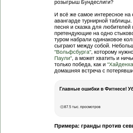
розыгрыш Бундеслиги?
И всё же самое интересное на
авангарде турнирной таблицы.
песня и сказка для любителей 
претендующие на одно стыков
туром набрали одинаковое коли
сыграют между собой. Неболь
"Вольфсбурга"
, которому нужн
Паули"
, а может хватить и нич
только победа, как и
"Хайденх
домашняя встреча с потерявш
РЕКЛАМА
РЕКЛАМА
РЕКЛАМА
87.5 тыс. просмотров
Примера: гранды против сев