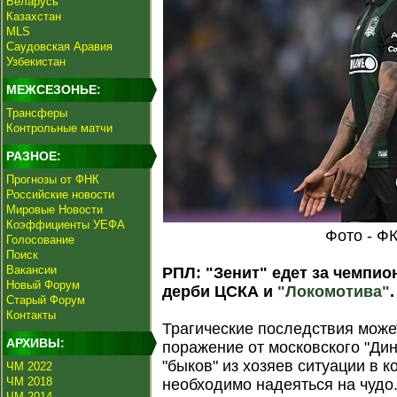
Беларусь
Казахстан
MLS
Саудовская Аравия
Узбекистан
МЕЖСЕЗОНЬЕ:
Трансферы
Контрольные матчи
РАЗНОЕ:
Прогнозы от ФНК
Российские новости
Мировые Новости
Коэффициенты УЕФА
Фото - Ф
Голосование
Поиск
Вакансии
РПЛ: "Зенит" едет за чемпио
Новый Форум
дерби ЦСКА и
"Локомотива"
.
Старый Форум
Контакты
Трагические последствия може
АРХИВЫ:
поражение от московского "Ди
"быков" из хозяев ситуации в к
ЧМ 2022
ЧМ 2018
необходимо надеяться на чудо.
ЧМ 2014