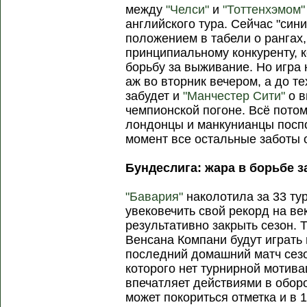
между
"Челси"
и
"Тоттенхэмом"
английского тура. Сейчас "син
положением в табели о рангах
принципиальному конкуренту, 
борьбу за выживание. Но игра
аж во вторник вечером, а до тех
забудет и
"Манчестер Сити"
о в
чемпионской погоне. Всё потом
лондонцы и манкунианцы поспор
момент все остальные заботы о
Бундеслига: жара в борьбе 
"Бавария"
наколотила за 33 тур
увековечить свой рекорд на ве
результативно закрыть сезон. 
Венсана Компани будут играть 
последний домашний матч сезон
которого нет турнирной мотива
впечатляет действиями в оборо
может покориться отметка и в 