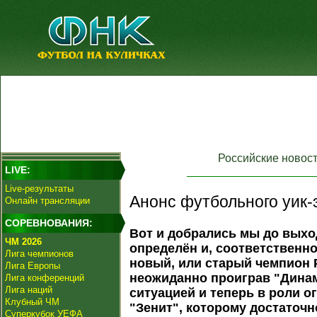
Российские новос
LIVE:
Live-результаты
Анонс футбольного уик-
Онлайн трансляции
СОРЕВНОВАНИЯ:
Вот и добрались мы до выхо
ЧМ 2026
определён и, соответственно
Лига чемпионов
новый, или старый чемпион 
Лига Европы
неожиданно проиграв "Динам
Лига конференций
Лига наций
ситуацией и теперь в роли 
Клубный ЧМ
"Зенит", которому достаточн
Суперкубок УЕФА