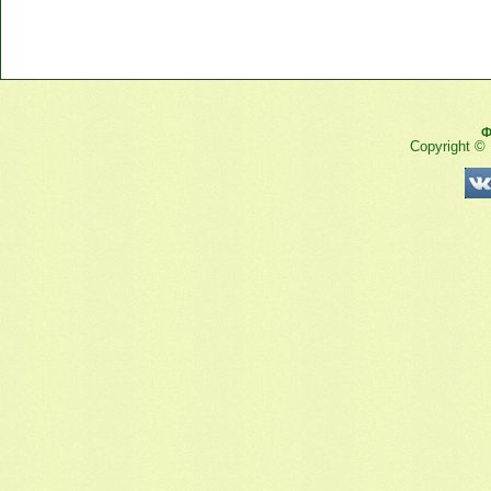
Ф
Copyright ©