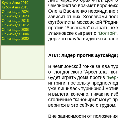
лиге мира, которая ФНЛ. Долго
Кубок Азии 2019
чемпионство возьмёт воронежс
Кубок Азии 2015
Олега Василенко неожиданно с
Олимпиада 2024
зависит от них. Хозяевами по
Олимпиада 2020
Олимпиада 2016
футболисты московской "Родин
Олимпиада 2012
против "Арсенала" сыграть не х
Олимпиада 2008
Ульяновске сыграет с
"Волгой"
Олимпиада 2004
дерзкого клуба видится вполн
Олимпиада 2000
АПЛ: лидер против аутсайдер
В чемпионской гонке за два ту
от лондонского "Арсенала", ко
будет играть дома против
"Бер
интриги, поскольку предпосле
уже лишилась турнирной мотив
и вылета, конечно, никак не из
столичные "канониры" могут пр
верится в это сейчас с трудом.
Вне зависимости от положения