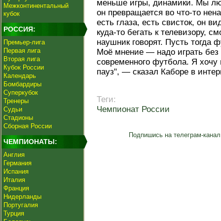
меньше игры, динамики. Мы лю
Межконтинентальный
он превращается во что-то нен
кубок
есть глаза, есть свисток, он ви
РОССИЯ:
куда-то бегать к телевизору, см
наушник говорят. Пусть тогда 
Премьер-лига
Первая лига
Моё мнение — надо играть без
Вторая лига
современного футбола. Я хочу
Кубок России
пауз", — сказал Каборе в интер
Календарь
Бомбардиры
Суперкубок
Теги:
Тренеры
Чемпионат России
Судьи
Стадионы
Сборная России
Подпишись на телеграм-канал
ЧЕМПИОНАТЫ:
Англия
Германия
Испания
Италия
Франция
Нидерланды
Португалия
Турция