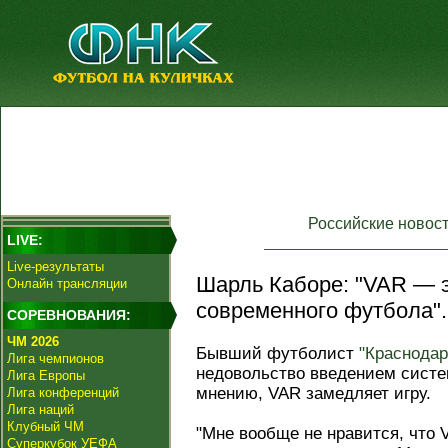
Российские новос
LIVE:
Live-результаты
Шарль Каборе: "VAR — 
Онлайн трансляции
современного футбола".
СОРЕВНОВАНИЯ:
ЧМ 2026
Бывший футболист
"Краснодар
Лига чемпионов
недовольство введением систе
Лига Европы
мнению, VAR замедляет игру.
Лига конференций
Лига наций
Клубный ЧМ
"Мне вообще не нравится, что 
Суперкубок УЕФА