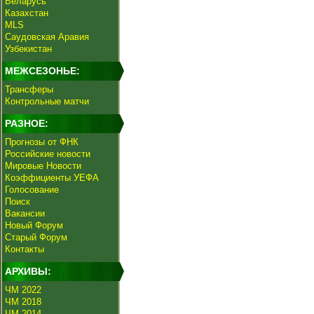
Беларусь
Казахстан
MLS
Саудовская Аравия
Узбекистан
МЕЖСЕЗОНЬЕ:
Трансферы
Контрольные матчи
РАЗНОЕ:
Прогнозы от ФНК
Российские новости
Мировые Новости
Коэффициенты УЕФА
Голосование
Поиск
Вакансии
Новый Форум
Старый Форум
Контакты
АРХИВЫ:
ЧМ 2022
ЧМ 2018
ЧМ 2014