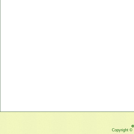
Ф
Copyright ©