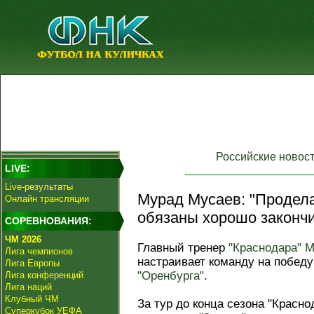
Российские новос
LIVE:
Live-результаты
Мурад Мусаев: "Продел
Онлайн трансляции
обязаны хорошо закончи
СОРЕВНОВАНИЯ:
ЧМ 2026
Главный тренер
"Краснодара"
М
Лига чемпионов
настраивает команду на победу
Лига Европы
"Оренбурга"
.
Лига конференций
Лига наций
Клубный ЧМ
За тур до конца сезона "Красно
Суперкубок УЕФА