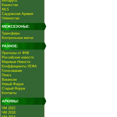
Беларусь
Казахстан
MLS
Саудовская Аравия
Узбекистан
МЕЖСЕЗОНЬЕ:
Трансферы
Контрольные матчи
РАЗНОЕ:
Прогнозы от ФНК
Российские новости
Мировые Новости
Коэффициенты УЕФА
Голосование
Поиск
Вакансии
Новый Форум
Старый Форум
Контакты
АРХИВЫ:
ЧМ 2022
ЧМ 2018
ЧМ 2014