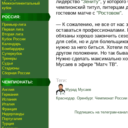
лидерство
"Зениту"
, у которого
Межконтинентальный
чемпионский титул, питерцам 
кубок
гостевом матче с
"Ростовом"
.
РОССИЯ:
— К сожалению, не все от нас 
Премьер-лига
Первая лига
оставаться профессионалами. 
Вторая лига
обязаны хорошо закончить сезо
Кубок России
для себя, но и для болельщико
Календарь
нужно за него биться. Хотели п
Бомбардиры
другом положении. Но так быва
Суперкубок
Нужно сделать максимально хо
Тренеры
Судьи
Мусаев в эфире "Матч ТВ".
Стадионы
Сборная России
Теги:
ЧЕМПИОНАТЫ:
Англия
Мурад Мусаев
Германия
Краснодар
,
Оренбург
,
Чемпионат России
Испания
Италия
Франция
Подпишись на телеграм-канал
Нидерланды
Португалия
Турция