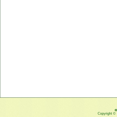
Ф
Copyright ©