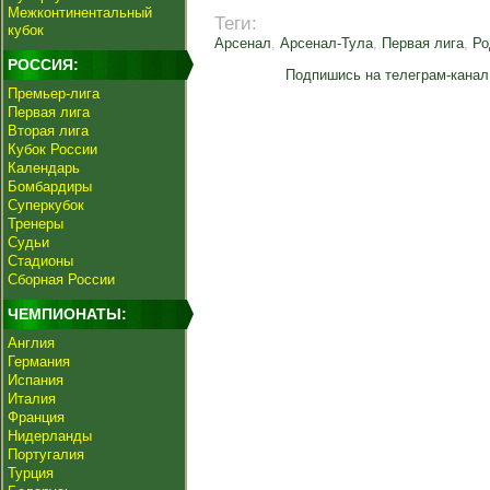
Межконтинентальный
Теги:
кубок
Арсенал
,
Арсенал-Тула
,
Первая лига
,
Ро
РОССИЯ:
Подпишись на телеграм-канал
Премьер-лига
Первая лига
Вторая лига
Кубок России
Календарь
Бомбардиры
Суперкубок
Тренеры
Судьи
Стадионы
Сборная России
ЧЕМПИОНАТЫ:
Англия
Германия
Испания
Италия
Франция
Нидерланды
Португалия
Турция