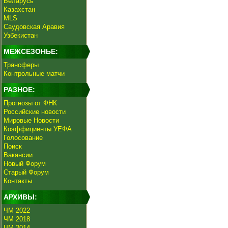
Беларусь
Казахстан
MLS
Саудовская Аравия
Узбекистан
МЕЖСЕЗОНЬЕ:
Трансферы
Контрольные матчи
РАЗНОЕ:
Прогнозы от ФНК
Российские новости
Мировые Новости
Коэффициенты УЕФА
Голосование
Поиск
Вакансии
Новый Форум
Старый Форум
Контакты
АРХИВЫ:
ЧМ 2022
ЧМ 2018
ЧМ 2014