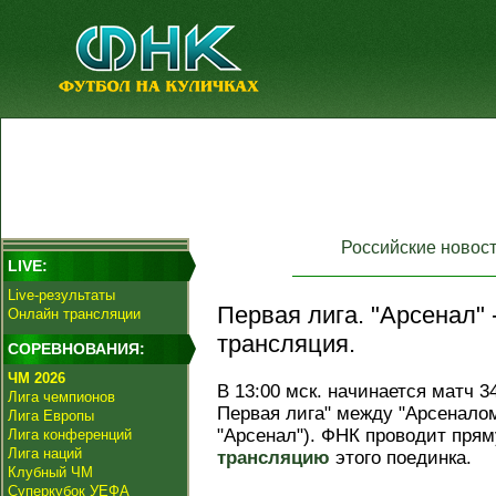
Российские новос
LIVE:
Live-результаты
Первая лига. "Арсенал" 
Онлайн трансляции
трансляция.
СОРЕВНОВАНИЯ:
ЧМ 2026
В 13:00 мск. начинается матч 3
Лига чемпионов
Первая лига" между "Арсенало
Лига Европы
"Арсенал"). ФНК проводит пря
Лига конференций
Лига наций
трансляцию
этого поединка.
Клубный ЧМ
Суперкубок УЕФА