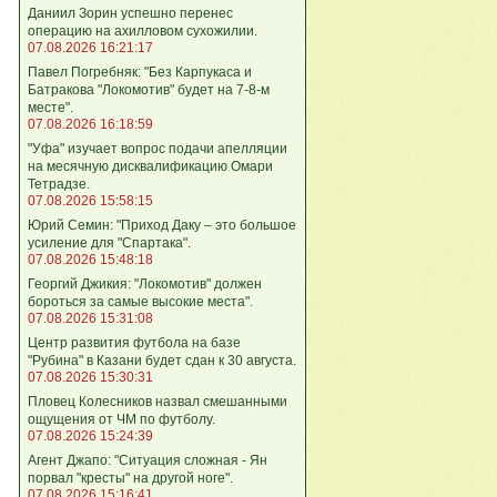
Даниил Зорин успешно перенес
операцию на ахилловом сухожилии.
07.08.2026 16:21:17
Павел Погребняк: "Без Карпукаса и
Батракова "Локомотив" будет на 7-8-м
месте".
07.08.2026 16:18:59
"Уфа" изучает вопрос подачи апелляции
на месячную дисквалификацию Омари
Тетрадзе.
07.08.2026 15:58:15
Юрий Семин: "Приход Даку – это большое
усиление для "Спартака".
07.08.2026 15:48:18
Георгий Джикия: "Локомотив" должен
бороться за самые высокие места".
07.08.2026 15:31:08
Центр развития футбола на базе
"Рубина" в Казани будет сдан к 30 августа.
07.08.2026 15:30:31
Пловец Колесников назвал смешанными
ощущения от ЧМ по футболу.
07.08.2026 15:24:39
Агент Джапо: "Ситуация сложная - Ян
порвал "кресты" на другой ноге".
07.08.2026 15:16:41