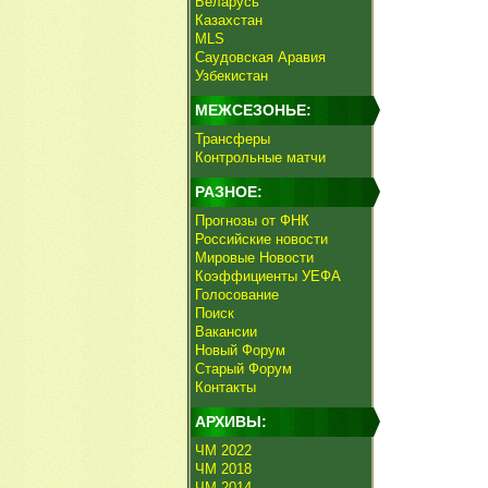
Беларусь
Казахстан
MLS
Саудовская Аравия
Узбекистан
МЕЖСЕЗОНЬЕ:
Трансферы
Контрольные матчи
РАЗНОЕ:
Прогнозы от ФНК
Российские новости
Мировые Новости
Коэффициенты УЕФА
Голосование
Поиск
Вакансии
Новый Форум
Старый Форум
Контакты
АРХИВЫ:
ЧМ 2022
ЧМ 2018
ЧМ 2014