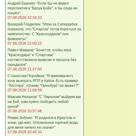
Андрей Ещенко: "Если бы не видел
перспектив в "Броук Бойз", я бы сюда не
пошёл".
07.08.2026 22:34:22
Валерий Гладилин: "Игра за Суперкубок
показала, что "Спартак" готов бороться за
чемпионство. С "Краснодаром" они
фавориты".
07.08.2026 22:00:15
Павел Мамаев: "Хочется, чтобы игра
"Краснодара" и "Спартака"
соответствовала вывеске и прошла без
скандалов".
07.08.2026 21:37:00
Станислав Поройков: "Я максималист,
хочу выиграть РПЛ и Кубок. Есть пример
"Лестера", почему "Оренбург" не может?"
07.08.2026 21:08:59
Максим Ненахов: "С "Акроном" выйдем как
на бой, нам нужно победить любой
ценой".
07.08.2026 20:57:46
Роман Зобнин: "Я родился в Иркутске и
знаю, где жил. Отключение горячей воды
для меня ничего не значит".
07.08.2026 20:45:33