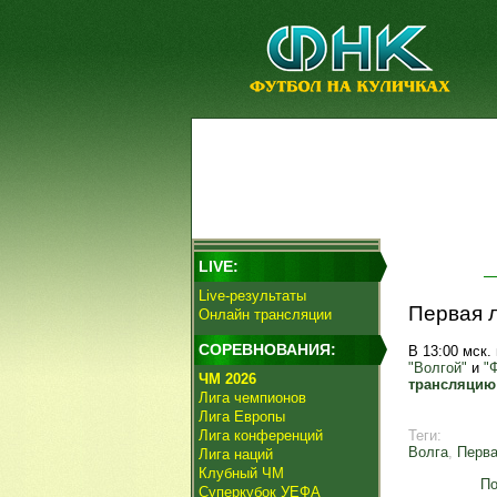
LIVE:
Live-результаты
Первая л
Онлайн трансляции
СОРЕВНОВАНИЯ:
В 13:00 мск.
"Волгой"
и
"
ЧМ 2026
трансляцию
Лига чемпионов
Лига Европы
Лига конференций
Теги:
Волга
,
Перва
Лига наций
Клубный ЧМ
По
Суперкубок УЕФА