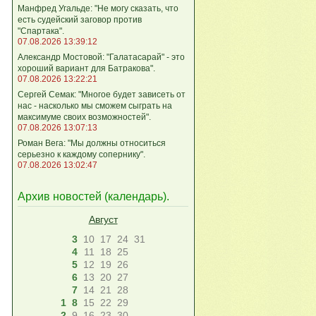
Манфред Угальде: "Не могу сказать, что
есть судейский заговор против
"Спартака".
07.08.2026 13:39:12
Александр Мостовой: "Галатасарай" - это
хороший вариант для Батракова".
07.08.2026 13:22:21
Сергей Семак: "Многое будет зависеть от
нас - насколько мы сможем сыграть на
максимуме своих возможностей".
07.08.2026 13:07:13
Роман Вега: "Мы должны относиться
серьезно к каждому сопернику".
07.08.2026 13:02:47
Архив новостей (
календарь
).
Август
3
10
17
24
31
4
11
18
25
5
12
19
26
6
13
20
27
7
14
21
28
1
8
15
22
29
2
9
16
23
30