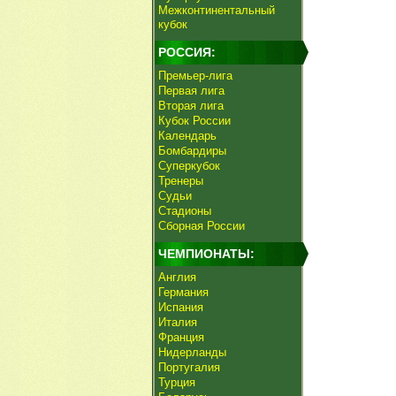
Межконтинентальный
кубок
РОССИЯ:
Премьер-лига
Первая лига
Вторая лига
Кубок России
Календарь
Бомбардиры
Суперкубок
Тренеры
Судьи
Стадионы
Сборная России
ЧЕМПИОНАТЫ:
Англия
Германия
Испания
Италия
Франция
Нидерланды
Португалия
Турция