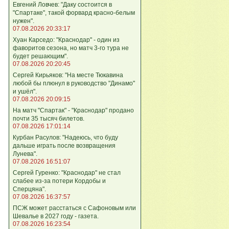
Евгений Ловчев: "Даку состоится в
"Спартаке", такой форвард красно-белым
нужен".
07.08.2026 20:33:17
Хуан Карседо: "Краснодар" - один из
фаворитов сезона, но матч 3-го тура не
будет решающим".
07.08.2026 20:20:45
Сергей Кирьяков: "На месте Тюкавина
любой бы плюнул в руководство "Динамо"
и ушёл".
07.08.2026 20:09:15
На матч "Спартак" - "Краснодар" продано
почти 35 тысяч билетов.
07.08.2026 17:01:14
Курбан Расулов: "Надеюсь, что буду
дальше играть после возвращения
Лунева".
07.08.2026 16:51:07
Сергей Гуренко: "Краснодар" не стал
слабее из-за потери Кордобы и
Сперцяна".
07.08.2026 16:37:57
ПСЖ может расстаться с Сафоновым или
Шевалье в 2027 году - газета.
07.08.2026 16:23:54