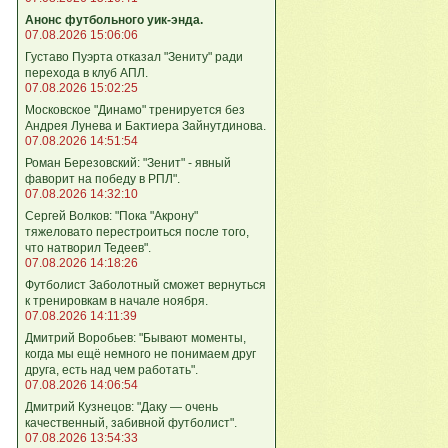
Анонс футбольного уик-энда.
07.08.2026 15:06:06
Густаво Пуэрта отказал "Зениту" ради
перехода в клуб АПЛ.
07.08.2026 15:02:25
Московское "Динамо" тренируется без
Андрея Лунева и Бактиера Зайнутдинова.
07.08.2026 14:51:54
Роман Березовский: "Зенит" - явный
фаворит на победу в РПЛ".
07.08.2026 14:32:10
Сергей Волков: "Пока "Акрону"
тяжеловато перестроиться после того,
что натворил Тедеев".
07.08.2026 14:18:26
Футболист Заболотный сможет вернуться
к тренировкам в начале ноября.
07.08.2026 14:11:39
Дмитрий Воробьев: "Бывают моменты,
когда мы ещё немного не понимаем друг
друга, есть над чем работать".
07.08.2026 14:06:54
Дмитрий Кузнецов: "Даку — очень
качественный, забивной футболист".
07.08.2026 13:54:33