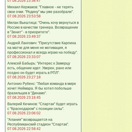
07.08.2026 23:58:47
Михаил Кержаков: "Главное - не терять
свои очки. "Родину" мы уже разобрали".
07.08.2026 23:53:58
Милан Вьештица: "Очень хочу вернуться в
Россию в качестве тренера. Возвращение
в "Зенит" - в приоритете".
07.08.2026 23:49:37
Андрей Лангович: "Присутствие Карпина
на матче для меня не мотивация, я
профессионал и всегда играю на победу".
07.08.2026 23:33:07
Алексей Бабырь: "Интерес к Замерцу
есть, общение идет. Уверен, рано или
поздно он будет играть в РПЛ".
07.08.2026 23:27:18
Антонио Рубенс: "Любая команда в мире
хочет Неймара. Я бы хотел побольше
бразильцев в "Динамо".
07.08.2026 23:16:45
Валерий Кечинов: "Спартак" будет играть
с "Краснодаром" с позиции силы".
07.08.2026 23:06:02
"Алания" возвращается на
Республиканский стадион "Спартак".
07.08.2026 22:58:42