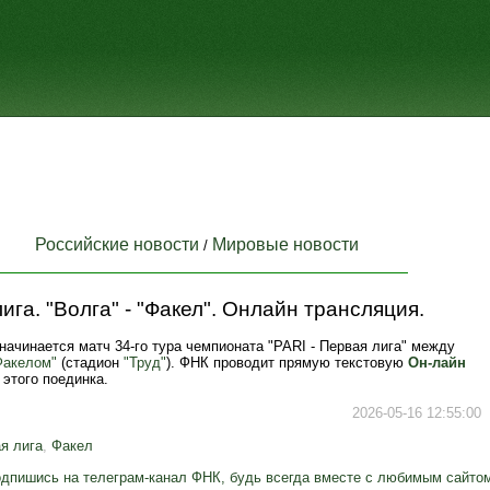
Российские новости
Мировые новости
/
ига. "Волга" - "Факел". Онлайн трансляция.
 начинается матч 34-го тура чемпионата "PARI - Первая лига" между
Факелом"
(стадион
"Труд"
). ФНК проводит прямую текстовую
Он-лайн
этого поединка.
2026-05-16 12:55:00
я лига
,
Факел
дпишись на телеграм-канал ФНК, будь всегда вместе с любимым сайто