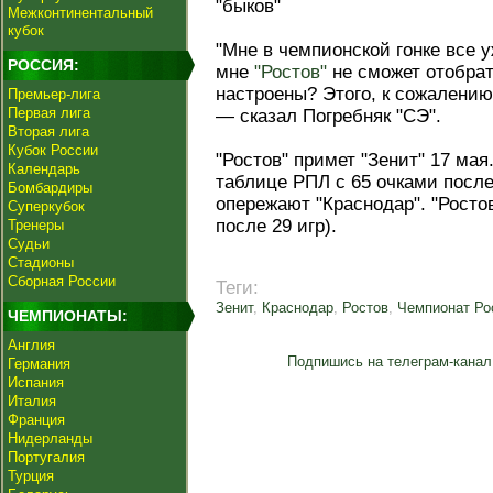
"быков"
Межконтинентальный
кубок
"Мне в чемпионской гонке все у
РОССИЯ:
мне
"Ростов"
не сможет отобрат
настроены? Этого, к сожалению,
Премьер-лига
Первая лига
— сказал Погребняк "СЭ".
Вторая лига
Кубок России
"Ростов" примет "Зенит" 17 мая
Календарь
таблице РПЛ с 65 очками после 
Бомбардиры
опережают "Краснодар". "Ростов
Суперкубок
после 29 игр).
Тренеры
Судьи
Стадионы
Сборная России
Теги:
Зенит
,
Краснодар
,
Ростов
,
Чемпионат Ро
ЧЕМПИОНАТЫ:
Англия
Подпишись на телеграм-канал
Германия
Испания
Италия
Франция
Нидерланды
Португалия
Турция