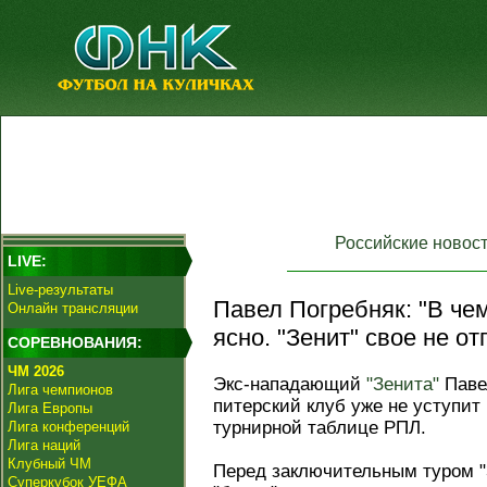
Российские новос
LIVE:
Live-результаты
Павел Погребняк: "В че
Онлайн трансляции
ясно. "Зенит" свое не от
СОРЕВНОВАНИЯ:
ЧМ 2026
Экс-нападающий
"Зенита"
Павел
Лига чемпионов
питерский клуб уже не уступит
Лига Европы
турнирной таблице РПЛ.
Лига конференций
Лига наций
Клубный ЧМ
Перед заключительным туром "З
Суперкубок УЕФА