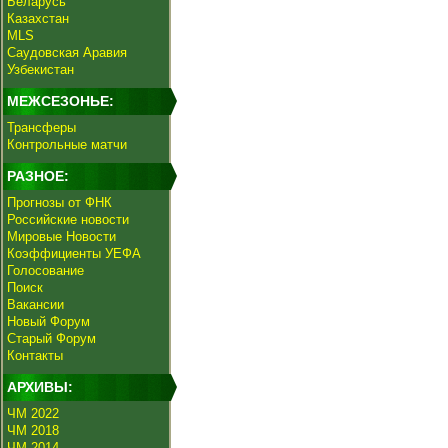
Беларусь
Казахстан
MLS
Саудовская Аравия
Узбекистан
МЕЖСЕЗОНЬЕ:
Трансферы
Контрольные матчи
РАЗНОЕ:
Прогнозы от ФНК
Российские новости
Мировые Новости
Коэффициенты УЕФА
Голосование
Поиск
Вакансии
Новый Форум
Старый Форум
Контакты
АРХИВЫ:
ЧМ 2022
ЧМ 2018
ЧМ 2014