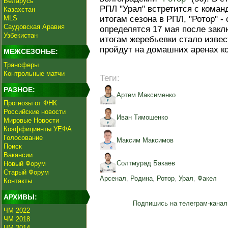
Беларусь
РПЛ "Урал" встретится с коман
Казахстан
MLS
итогам сезона в РПЛ, "Ротор" - 
Саудовская Аравия
определятся 17 мая после закл
Узбекистан
итогам жеребьевки стало извес
пройдут на домашних аренах к
МЕЖСЕЗОНЬЕ:
Трансферы
Контрольные матчи
Теги:
РАЗНОЕ:
Артем Максименко
Прогнозы от ФНК
Российские новости
Иван Тимошенко
Мировые Новости
Коэффициенты УЕФА
Голосование
Максим Максимов
Поиск
Вакансии
Солтмурад Бакаев
Новый Форум
Старый Форум
Арсенал
,
Родина
,
Ротор
,
Урал
,
Факел
Контакты
АРХИВЫ:
Подпишись на телеграм-канал
ЧМ 2022
ЧМ 2018
ЧМ 2014