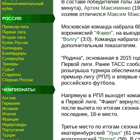
В составе победителей голы з
Межконтинентальный
минута),
Артем Максименко
(19
кубок
хозяев отличился
Максим Мак
РОССИЯ:
Московская команда набрала 68
Премьер-лига
Первая лига
воронежский
"Факел"
, на выез
Вторая лига
"Волгу"
(3:0). Команда набрала 
Кубок России
дополнительным показателям.
Календарь
Бомбардиры
"Родина", основанная в 2015 г
Суперкубок
Первой лиги. Ранее ТАСС сообщ
Тренеры
Судьи
розыгрыша турнира обеспечила
Стадионы
премьер-лигу (РПЛ) и впервые
Сборная России
российского футбола.
ЧЕМПИОНАТЫ:
Напрямую в РПЛ выходят коман
Англия
в Первой лиге. "Факел" вернул
Германия
после вылета по итогам сезона
Испания
последнее, 16-е место.
Италия
Франция
Нидерланды
Третье место по итогам сезона
Португалия
екатеринбургский
"Урал"
(61 оч
Турция
волгоградский
"Ротор"
(56). В с