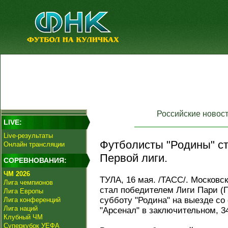
Российские новос
LIVE:
Live-результаты
Футболисты "Родины" с
Онлайн трансляции
Первой лиги.
СОРЕВНОВАНИЯ:
ЧМ 2026
ТУЛА, 16 мая. /ТАСС/. Москов
Лига чемпионов
стал победителем Лиги Пари (П
Лига Европы
субботу "Родина" на выезде со
Лига конференций
Лига наций
"Арсенал" в заключительном, 34
Клубный ЧМ
Суперкубок УЕФА