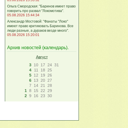
Ольга Смородская: "Баринов имеет право
говорить про развал "Локомотива".
05.08.2026 15:44:34
Александр Мостовой: "Фанаты "Локо"
имеют право критиковать Баринова. Все
люди разные, а дураков везде много".
05.08.2026 15:20:01
Архив новостей (
календарь
).
Август
3
10
17
24
31
4
11
18
25
5
12
19
26
6
13
20
27
7
14
21
28
1
8
15
22
29
2
9
16
23
30