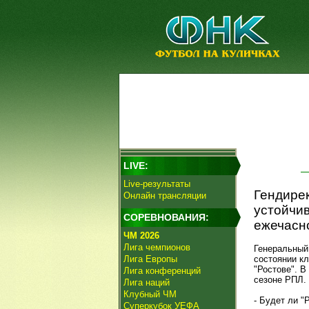
LIVE:
Live-результаты
Гендирек
Онлайн трансляции
устойчи
СОРЕВНОВАНИЯ:
ежечасно
ЧМ 2026
Лига чемпионов
Генеральный
Лига Европы
состоянии к
"Ростове". 
Лига конференций
сезоне РПЛ.
Лига наций
Клубный ЧМ
- Будет ли "
Суперкубок УЕФА