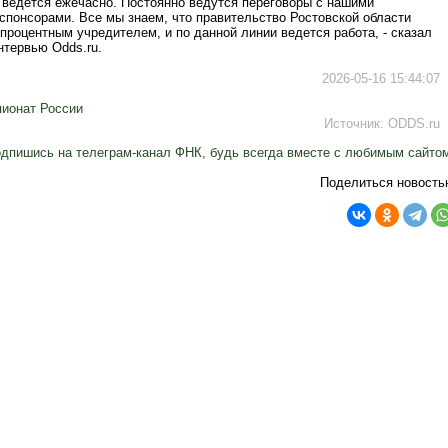
 ведется ежечасно. Постоянно ведутся переговоры с нашими
спонсорами. Все мы знаем, что правительство Ростовской области
процентным учредителем, и по данной линии ведется работа, - сказал
нтервью Odds.ru.
2026-05-16 15:44:07
ионат России
Источник:
ODDS.ru
дпишись на телеграм-канал ФНК, будь всегда вместе с любимым сайто
Поделиться новость