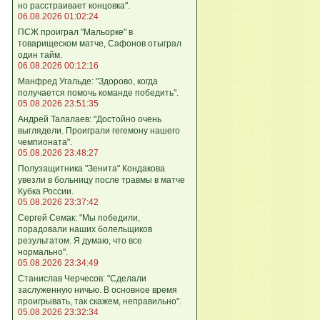
но расстраивает концовка".
06.08.2026 01:02:24
ПСЖ проиграл "Мальорке" в
товарищеском матче, Сафонов отыграл
один тайм.
06.08.2026 00:12:16
Манфред Угальде: "Здорово, когда
получается помочь команде победить".
05.08.2026 23:51:35
Андрей Талалаев: "Достойно очень
выглядели. Проиграли гегемону нашего
чемпионата".
05.08.2026 23:48:27
Полузащитника "Зенита" Кондакова
увезли в больницу после травмы в матче
Кубка России.
05.08.2026 23:37:42
Сергей Семак: "Мы победили,
порадовали наших болельщиков
результатом. Я думаю, что все
нормально".
05.08.2026 23:34:49
Станислав Черчесов: "Сделали
заслуженную ничью. В основное время
проигрывать, так скажем, неправильно".
05.08.2026 23:32:34