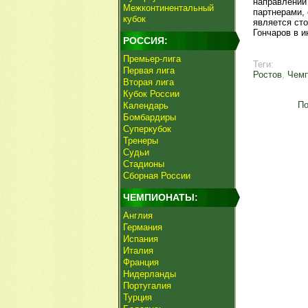
направлении
Межконтинентальный
партнерами, 
кубок
является сто
Гончаров в и
РОССИЯ:
Премьер-лига
Теги:
Первая лига
Ростов
,
Чемп
Вторая лига
Кубок России
По
Календарь
Бомбардиры
Суперкубок
Тренеры
Судьи
Стадионы
Сборная России
ЧЕМПИОНАТЫ:
Англия
Германия
Испания
Италия
Франция
Нидерланды
Португалия
Турция