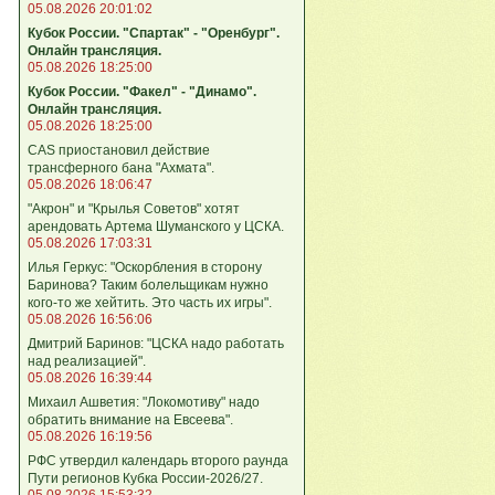
05.08.2026 20:01:02
Кубок России. "Спартак" - "Оренбург".
Онлайн трансляция.
05.08.2026 18:25:00
Кубок России. "Факел" - "Динамо".
Онлайн трансляция.
05.08.2026 18:25:00
CAS приостановил действие
трансферного бана "Ахмата".
05.08.2026 18:06:47
"Акрон" и "Крылья Советов" хотят
арендовать Артема Шуманского у ЦСКА.
05.08.2026 17:03:31
Илья Геркус: "Оскорбления в сторону
Баринова? Таким болельщикам нужно
кого‑то же хейтить. Это часть их игры".
05.08.2026 16:56:06
Дмитрий Баринов: "ЦСКА надо работать
над реализацией".
05.08.2026 16:39:44
Михаил Ашветия: "Локомотиву" надо
обратить внимание на Евсеева".
05.08.2026 16:19:56
РФС утвердил календарь второго раунда
Пути регионов Кубка России-2026/27.
05.08.2026 15:53:32