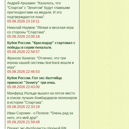
Андрей Аршавин: "Казалось, что
"Спартак" с "Зенитом" будут главными
претендентами на медали. И это
подтверждается пока".
05.08.2026 23:19:11
Николай Наумов: "Лёгкая и веселая игра
со стороны "Спартака".
05.08.2026 23:00:18
Кубок России. "Краснодар" стартовал с
победы в серии пенальти.
05.08.2026 22:58:57
Франсис Кахигао: "Отлично, что три
игрока нашей системы fast‑track вошли в
игру".
05.08.2026 22:46:53
Кубок России. Гол экс-балтийца
приносит "Зениту" три очка.
05.08.2026 22:43:00
Манфред Угальде вышел на пятое место
в списке лучших бомбардиров-легионеров
в истории "Спартака".
05.08.2026 22:33:19
Иван Сорокин - о Полехе: "Очень рад за
него, это мой друг".
05.08.2026 21:59:49
Проект экс-футболиста сборной РФ