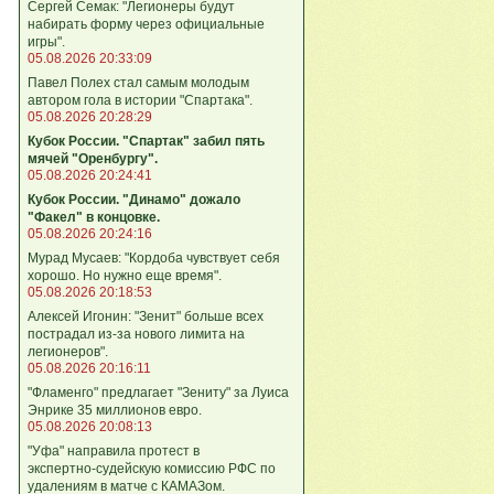
Сергей Семак: "Легионеры будут
набирать форму через официальные
игры".
05.08.2026 20:33:09
Павел Полех стал самым молодым
автором гола в истории "Спартака".
05.08.2026 20:28:29
Кубок России. "Спартак" забил пять
мячей "Оренбургу".
05.08.2026 20:24:41
Кубок России. "Динамо" дожало
"Факел" в концовке.
05.08.2026 20:24:16
Мурад Мусаев: "Кордоба чувствует себя
хорошо. Но нужно еще время".
05.08.2026 20:18:53
Алексей Игонин: "Зенит" больше всех
пострадал из-за нового лимита на
легионеров".
05.08.2026 20:16:11
"Фламенго" предлагает "Зениту" за Луиса
Энрике 35 миллионов евро.
05.08.2026 20:08:13
"Уфа" направила протест в
экспертно‑судейскую комиссию РФС по
удалениям в матче с КАМАЗом.