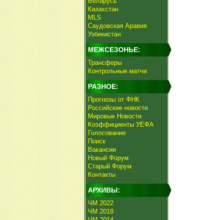
Беларусь
Казахстан
MLS
Саудовская Аравия
Узбекистан
МЕЖСЕЗОНЬЕ:
Трансферы
Контрольные матчи
РАЗНОЕ:
Прогнозы от ФНК
Российские новости
Мировые Новости
Коэффициенты УЕФА
Голосование
Поиск
Вакансии
Новый Форум
Старый Форум
Контакты
АРХИВЫ:
ЧМ 2022
ЧМ 2018
ЧМ 2014